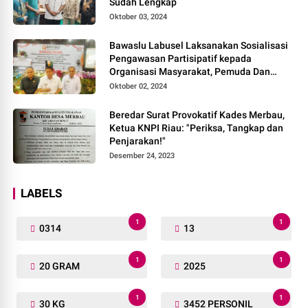
Sudah Lengkap
Oktober 03, 2024
Bawaslu Labusel Laksanakan Sosialisasi
Pengawasan Partisipatif kepada
Organisasi Masyarakat, Pemuda Dan
Agama Pada pilkada Serentak 2024
Oktober 02, 2024
Beredar Surat Provokatif Kades Merbau,
Ketua KNPI Riau: "Periksa, Tangkap dan
Penjarakan!"
Desember 24, 2023
LABELS
1
1
0314
13
1
1
20 GRAM
2025
1
1
30 KG
3452 PERSONIL