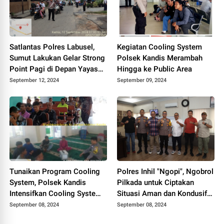
Satlantas Polres Labusel,
Kegiatan Cooling System
Sumut Lakukan Gelar Strong
Polsek Kandis Merambah
Point Pagi di Depan Yayasan
Hingga ke Public Area
Ki Hajar Dewantara
September 12, 2024
September 09, 2024
Kotapinang
Tunaikan Program Cooling
Polres Inhil "Ngopi", Ngobrol
System, Polsek Kandis
Pilkada untuk Ciptakan
Intensifkan Cooling System
Situasi Aman dan Kondusif
di Tempat Ibadah
di Inhil
September 08, 2024
September 08, 2024