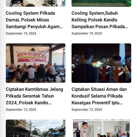
Cooling System Pilkada
Cooling System,Subuh
Damai, Polsek Minas
Keliling Polsek Kandis
Sambangi Penyuluh Agama
Sampaikan Pesan Pilkada
KUA Minas
Damai Kepada Masyarakat
September 19, 2024
September 19, 2024
Ciptakan Kamtibmas Jelang
Ciptakan Situasi Aman dan
Pilkada Serentak Tahun
Kondusif Selama Pilkada
2024, Polsek Kandis
Kasatgas Preventif Iptu
Intensifkan Program Jum'at
Alfajri Pimpin Patroli Blue
September 13, 2024
September 12, 2024
Curhat dan Cooling System
Light