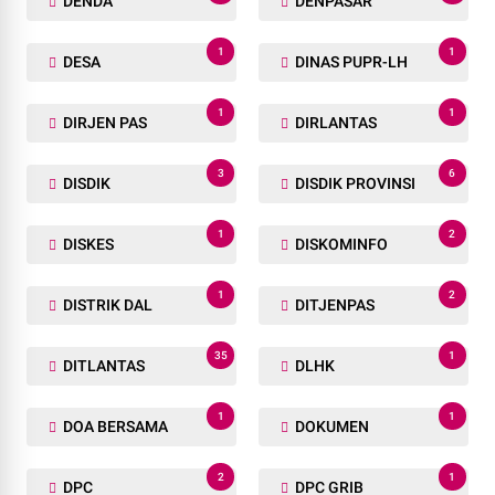
DENDA
DENPASAR
1
1
DESA
DINAS PUPR-LH
1
1
DIRJEN PAS
DIRLANTAS
3
6
DISDIK
DISDIK PROVINSI
1
2
DISKES
DISKOMINFO
1
2
DISTRIK DAL
DITJENPAS
35
1
DITLANTAS
DLHK
1
1
DOA BERSAMA
DOKUMEN
2
1
DPC
DPC GRIB