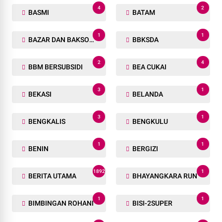
4
2
BASMI
BATAM
1
1
BAZAR DAN BAKSOS RAMADHAN
BBKSDA
2
4
BBM BERSUBSIDI
BEA CUKAI
3
1
BEKASI
BELANDA
3
1
BENGKALIS
BENGKULU
1
1
BENIN
BERGIZI
1892
1
BERITA UTAMA
BHAYANGKARA RUN
1
1
BIMBINGAN ROHANI
BISI-2SUPER