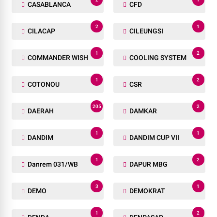
CASABLANCA
CFD
2
1
CILACAP
CILEUNGSI
1
2
COMMANDER WISH
COOLING SYSTEM
1
2
COTONOU
CSR
205
2
DAERAH
DAMKAR
1
1
DANDIM
DANDIM CUP VII
1
2
Danrem 031/WB
DAPUR MBG
3
1
DEMO
DEMOKRAT
1
2