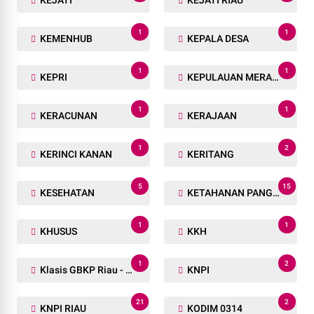
1
1
KEMENHUB
KEPALA DESA
1
1
KEPRI
KEPULAUAN MERANTI
1
1
KERACUNAN
KERAJAAN
1
2
KERINCI KANAN
KERITANG
5
15
KESEHATAN
KETAHANAN PANGAN
1
1
KHUSUS
KKH
1
2
Klasis GBKP Riau - Sumbar.
KNPI
21
2
KNPI RIAU
KODIM 0314