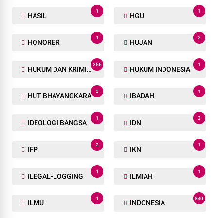
1
1
HASIL
HGU
1
2
HONORER
HUJAN
256
1
HUKUM DAN KRIMINAL
HUKUM INDONESIA
3
1
HUT BHAYANGKARA
IBADAH
1
2
IDEOLOGI BANGSA
IDN
2
1
IFP
IKN
1
1
ILEGAL-LOGGING
ILMIAH
1
840
ILMU
INDONESIA