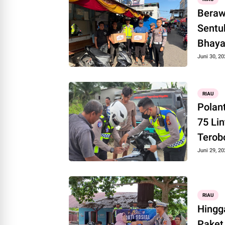
Beraw
Sentu
Bhaya
Juni 30, 20
RIAU
Polan
75 Lin
Terob
Juni 29, 20
RIAU
Hingga
Paket