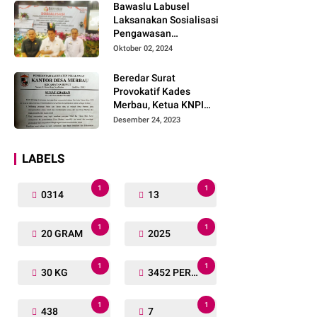
Bawaslu Labusel
Laksanakan Sosialisasi
Pengawasan
Partisipatif kepada
Oktober 02, 2024
Organisasi Masyarakat,
Pemuda Dan Agama
Beredar Surat
Pada pilkada Serentak
Provokatif Kades
2024
Merbau, Ketua KNPI
Riau: "Periksa, Tangkap
Desember 24, 2023
dan Penjarakan!"
LABELS
1
1
0314
13
1
1
20 GRAM
2025
1
1
30 KG
3452 PERSONIL
1
1
438
7