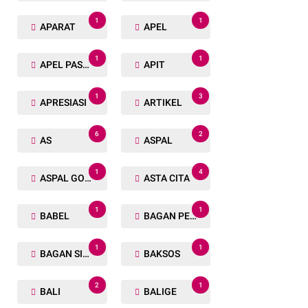
1
1
APARAT
APEL
1
1
APEL PASUKAN
APIT
1
3
APRESIASI
ARTIKEL
6
2
AS
ASPAL
1
4
ASPAL GORENG
ASTA CITA
1
1
BABEL
BAGAN PETE
1
1
BAGAN SIAPIN API
BAKSOS
2
1
BALI
BALIGE