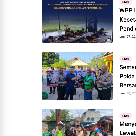
RIAU
WBP L
Keset
Pendi
Juni 27, 20
RIAU
Semar
Polda
Bersa
Juni 26, 20
RIAU
Menye
Lewat