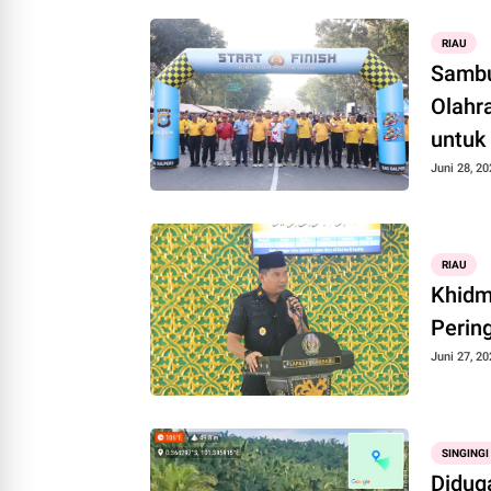
RIAU
Sambu
Olahr
untuk
Juni 28, 20
RIAU
Khidm
Perin
Juni 27, 20
SINGINGI
Diduga