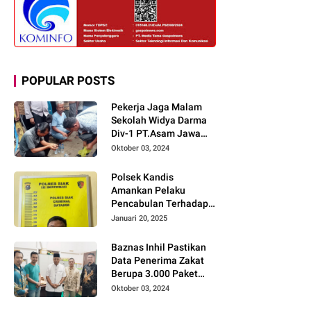
POPULAR POSTS
Pekerja Jaga Malam
Sekolah Widya Darma
Div-1 PT.Asam Jawa
Todongkan Senpi
Oktober 03, 2024
Kepada 3 Orang Warga
Sumberjo
Polsek Kandis
Amankan Pelaku
Pencabulan Terhadap
Dua Anak Kakak-
Januari 20, 2025
beradik di Kamar Mandi
Gereja
Baznas Inhil Pastikan
Data Penerima Zakat
Berupa 3.000 Paket
Premium Boxs Sudah
Oktober 03, 2024
Lengkap