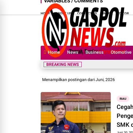
VARIABLES / COMMENTS
HOME
ABOUT US
CONTACT US
INDEX
EDITOR
Home
News
Business
Otomotive
BREAKING NEWS
Menampilkan postingan dari Juni, 2026
RIAU
Cegah
Penge
SMK d
Juni 30, 20