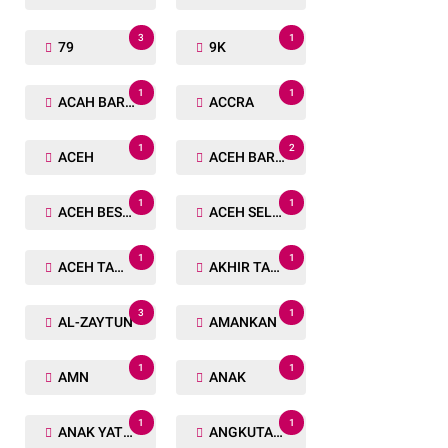
3
1
79
9K
1
1
ACAH BARAT
ACCRA
1
2
ACEH
ACEH BARAT
1
1
ACEH BESAR
ACEH SELATAN
1
1
ACEH TAMIANG
AKHIR TAHUN
3
1
AL-ZAYTUN
AMANKAN
1
1
AMN
ANAK
1
1
ANAK YATIM
ANGKUTAN TRANSPORTASI