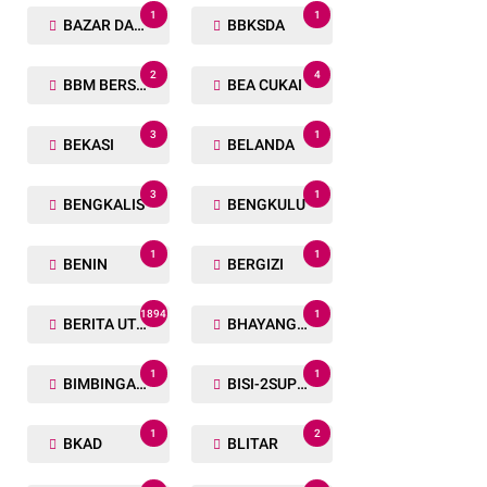
1
1
BAZAR DAN BAKSOS RAMADHAN
BBKSDA
2
4
BBM BERSUBSIDI
BEA CUKAI
3
1
BEKASI
BELANDA
3
1
BENGKALIS
BENGKULU
1
1
BENIN
BERGIZI
1894
1
BERITA UTAMA
BHAYANGKARA RUN
1
1
BIMBINGAN ROHANI
BISI-2SUPER
1
2
BKAD
BLITAR