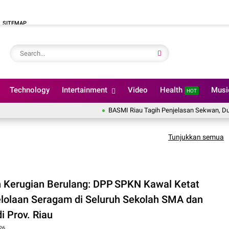
SITEMAP
Technology
Intertainment
Video
Health
Mus
HOT
BASMI Riau Tagih Penjelasan Sekwan, Dugaan Penca
Tunjukkan semua
 Kerugian Berulang: DPP SPKN Kawal Ketat
lolaan Seragam di Seluruh Sekolah SMA dan
i Prov. Riau
26