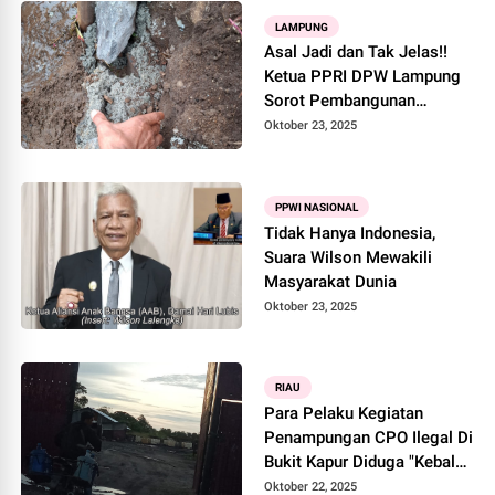
LAMPUNG
Asal Jadi dan Tak Jelas!!
Ketua PPRI DPW Lampung
Sorot Pembangunan
Drainase Yang di Duga di
Oktober 23, 2025
Kerjakan Oleh Proyek
Siluman
PPWI NASIONAL
Tidak Hanya Indonesia,
Suara Wilson Mewakili
Masyarakat Dunia
Oktober 23, 2025
RIAU
Para Pelaku Kegiatan
Penampungan CPO Ilegal Di
Bukit Kapur Diduga "Kebal
Hukum” Siapa Yang
Oktober 22, 2025