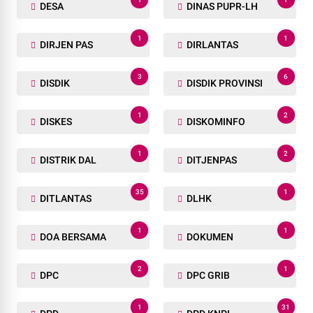
DESA
DINAS PUPR-LH
1
1
DIRJEN PAS
DIRLANTAS
3
6
DISDIK
DISDIK PROVINSI
1
2
DISKES
DISKOMINFO
1
2
DISTRIK DAL
DITJENPAS
35
1
DITLANTAS
DLHK
1
1
DOA BERSAMA
DOKUMEN
2
1
DPC
DPC GRIB
1
31