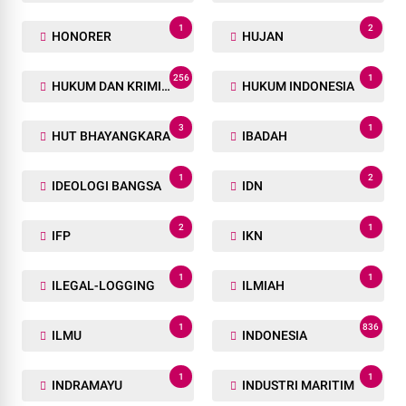
1
2
HONORER
HUJAN
256
1
HUKUM DAN KRIMINAL
HUKUM INDONESIA
3
1
HUT BHAYANGKARA
IBADAH
1
2
IDEOLOGI BANGSA
IDN
2
1
IFP
IKN
1
1
ILEGAL-LOGGING
ILMIAH
1
836
ILMU
INDONESIA
1
1
INDRAMAYU
INDUSTRI MARITIM