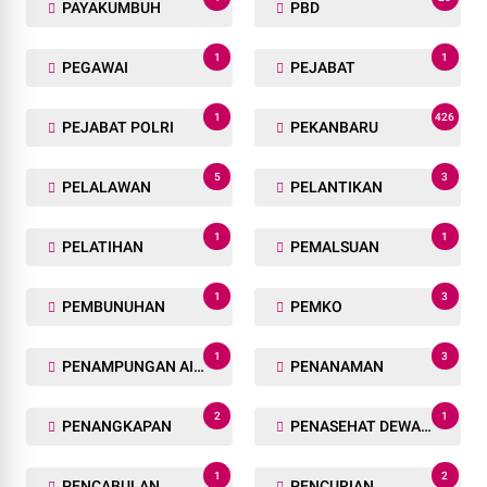
PAYAKUMBUH
PBD
1
1
PEGAWAI
PEJABAT
1
426
PEJABAT POLRI
PEKANBARU
5
3
PELALAWAN
PELANTIKAN
1
1
PELATIHAN
PEMALSUAN
1
3
PEMBUNUHAN
PEMKO
1
3
PENAMPUNGAN AIR BERSIH
PENANAMAN
2
1
PENANGKAPAN
PENASEHAT DEWAN EKONOMI
1
2
PENCABULAN
PENCURIAN