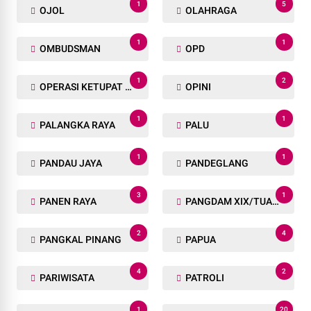
1
5
OJOL
OLAHRAGA
1
1
OMBUDSMAN
OPD
1
2
OPERASI KETUPAT LK 2025
OPINI
1
1
PALANGKA RAYA
PALU
1
1
PANDAU JAYA
PANDEGLANG
3
1
PANEN RAYA
PANGDAM XIX/TUANKU TAMBUSAI
2
4
PANGKAL PINANG
PAPUA
4
2
PARIWISATA
PATROLI
1
20