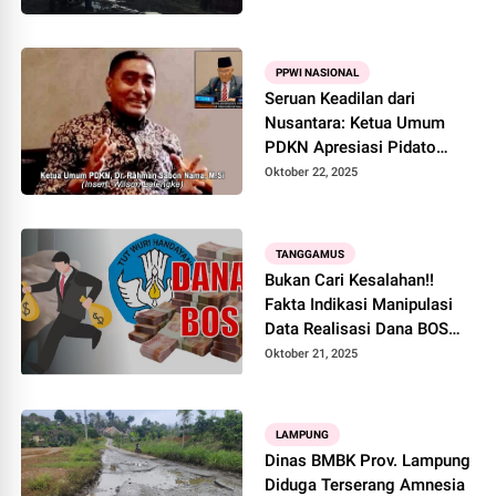
Melindungi…???
PPWI NASIONAL
Seruan Keadilan dari
Nusantara: Ketua Umum
PDKN Apresiasi Pidato
Wilson Lalengke di PBB
Oktober 22, 2025
TANGGAMUS
Bukan Cari Kesalahan!!
Fakta Indikasi Manipulasi
Data Realisasi Dana BOS
yang Dilakukan Kepala
Oktober 21, 2025
Sekolah SD Negeri 1 Sirna
Galih Jelas Adanya
LAMPUNG
Dinas BMBK Prov. Lampung
Diduga Terserang Amnesia