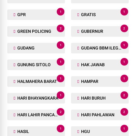
1
1
GPR
GRATIS
2
2
GREEN POLICING
GUBERNUR
1
1
GUDANG
GUDANG BBM ILEGAL
1
1
GUNUNG SITOLO
HAK JAWAB
1
1
HALMAHERA BARAT
HAMPAR
1
2
HARI BHAYANGKARA
HARI BURUH
2
2
HARI LAHIR PANCASILA
HARI PAHLAWAN
1
1
HASIL
HGU