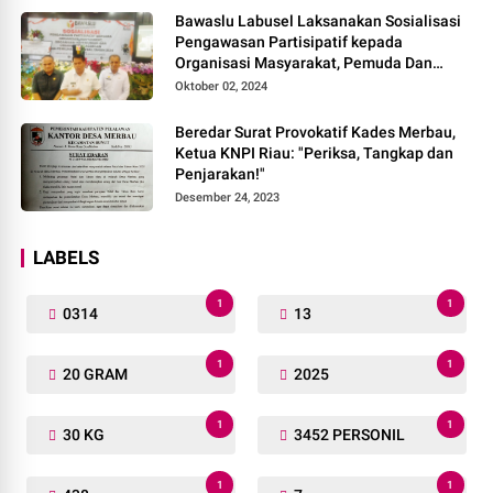
Bawaslu Labusel Laksanakan Sosialisasi
Pengawasan Partisipatif kepada
Organisasi Masyarakat, Pemuda Dan
Agama Pada pilkada Serentak 2024
Oktober 02, 2024
Beredar Surat Provokatif Kades Merbau,
Ketua KNPI Riau: "Periksa, Tangkap dan
Penjarakan!"
Desember 24, 2023
LABELS
1
1
0314
13
1
1
20 GRAM
2025
1
1
30 KG
3452 PERSONIL
1
1