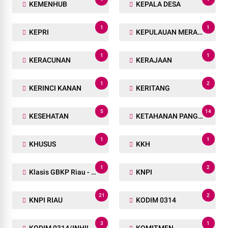
KEMENHUB
KEPALA DESA
1
1
KEPRI
KEPULAUAN MERANTI
1
1
KERACUNAN
KERAJAAN
1
2
KERINCI KANAN
KERITANG
5
14
KESEHATAN
KETAHANAN PANGAN
1
1
KHUSUS
KKH
1
2
Klasis GBKP Riau - Sumbar.
KNPI
21
2
KNPI RIAU
KODIM 0314
3
1