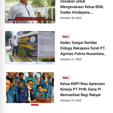
Desakan untuk
Mengevaluasi Ketua BGN,
Dadan Hindayana,
Meningkat di Tengah
Oktober 28, 2025
Dugaan Korupsi di Masa
Lalu
RIAU
Kades Sungai Rambai
Diduga Rekayasa Surat PT.
Agrinas Palma Nusantara
ke Para Petani
Oktober 27, 2025
RIAU
Ketua KNPI Riau Apresiasi
Kinerja PT PHR, Dana PI
Bermanfaat Bagi Rakyat
Oktober 23, 2025