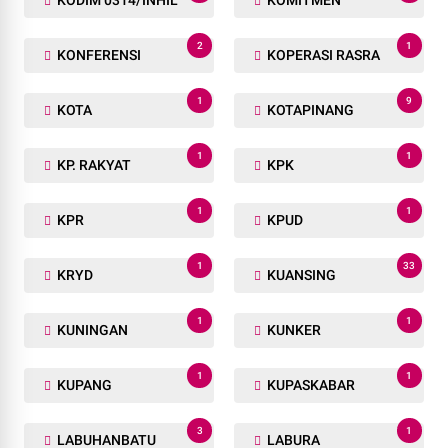
KODIM 0314/INHIL
KOMITMEN
2
1
KONFERENSI
KOPERASI RASRA
1
9
KOTA
KOTAPINANG
1
1
KP. RAKYAT
KPK
1
1
KPR
KPUD
1
33
KRYD
KUANSING
1
1
KUNINGAN
KUNKER
1
1
KUPANG
KUPASKABAR
3
1
LABUHANBATU
LABURA