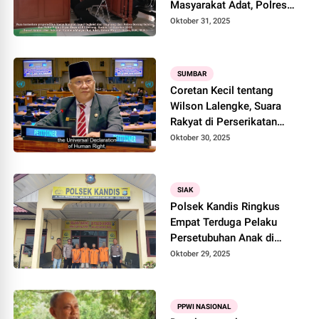
Masyarakat Adat, Polres
Sorong Selatan dan Polda
Oktober 31, 2025
Papua Barat Daya Digugat
Praperadilan
SUMBAR
Coretan Kecil tentang
Wilson Lalengke, Suara
Rakyat di Perserikatan
Bangsa-Bangsa
Oktober 30, 2025
SIAK
Polsek Kandis Ringkus
Empat Terduga Pelaku
Persetubuhan Anak di
Bawah Umur
Oktober 29, 2025
PPWI NASIONAL