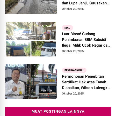
dan Lupa Janji, Kerusakan
Jalan Lintas Penghubung
Oktober 20, 2025
Antar Provinsi Bertambah
Parah
RIAU
Luar Biasa! Gudang
Penimbunan BBM Subsidi
Ilegal Milik Ucok Regar dan
Haji Bahar Diduga Kebal
Oktober 20, 2025
Hukum
PPWI NASIONAL
Permohonan Penerbitan
Sertifikat Hak Atas Tanah
Diabaikan, Wilson Lalengke
Desak Kepala BPN Depok
Oktober 20, 2025
Dicopot
MUAT POSTINGAN LAINNYA