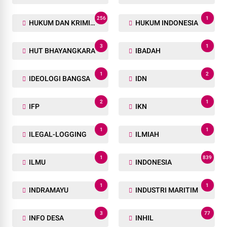
256
1
HUKUM DAN KRIMINAL
HUKUM INDONESIA
3
1
HUT BHAYANGKARA
IBADAH
1
2
IDEOLOGI BANGSA
IDN
2
1
IFP
IKN
1
1
ILEGAL-LOGGING
ILMIAH
1
839
ILMU
INDONESIA
1
1
INDRAMAYU
INDUSTRI MARITIM
3
77
INFO DESA
INHIL