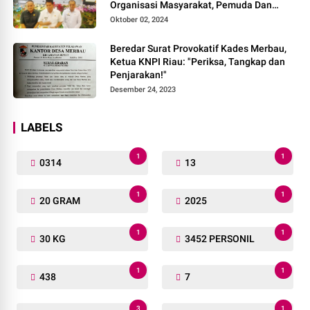
Organisasi Masyarakat, Pemuda Dan
Agama Pada pilkada Serentak 2024
Oktober 02, 2024
Beredar Surat Provokatif Kades Merbau,
Ketua KNPI Riau: "Periksa, Tangkap dan
Penjarakan!"
Desember 24, 2023
LABELS
1
1
0314
13
1
1
20 GRAM
2025
1
1
30 KG
3452 PERSONIL
1
1
438
7
3
1