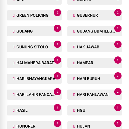
2
2
GREEN POLICING
GUBERNUR
1
1
GUDANG
GUDANG BBM ILEGAL
1
1
GUNUNG SITOLO
HAK JAWAB
1
1
HALMAHERA BARAT
HAMPAR
1
2
HARI BHAYANGKARA
HARI BURUH
2
2
HARI LAHIR PANCASILA
HARI PAHLAWAN
1
1
HASIL
HGU
1
2
HONORER
HUJAN