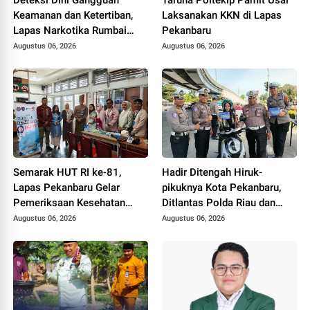
Keamanan dan Ketertiban,
Laksanakan KKN di Lapas
Lapas Narkotika Rumbai
Pekanbaru
Gelar Razia Rutin Blok
Augustus 06, 2026
Augustus 06, 2026
Hunian
Semarak HUT RI ke-81,
Hadir Ditengah Hiruk-
Lapas Pekanbaru Gelar
pikuknya Kota Pekanbaru,
Pemeriksaan Kesehatan
Ditlantas Polda Riau dan
Gratis untuk Warga Binaan
Polantas KARIB Kobarkan
Augustus 06, 2026
Augustus 06, 2026
dan Masyarakat
Semangat Keselamatan,
Nasionalisme dan Green
Policing Jelang HUT RI Ke-
81 Tahun