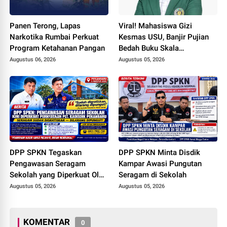
Panen Terong, Lapas
Viral! Mahasiswa Gizi
Narkotika Rumbai Perkuat
Kesmas USU, Banjir Pujian
Program Ketahanan Pangan
Bedah Buku Skala
International dari 70 Ribu
Augustus 06, 2026
Augustus 05, 2026
Rupiah Referensi Akademik
Dunia
DPP SPKN Tegaskan
DPP SPKN Minta Disdik
Pengawasan Seragam
Kampar Awasi Pungutan
Sekolah yang Diperkuat Oleh
Seragam di Sekolah
Peryataan Plt. KADISDIK
Augustus 05, 2026
Augustus 05, 2026
Kota Pekanbaru Seragam
Digratiskan
KOMENTAR
0