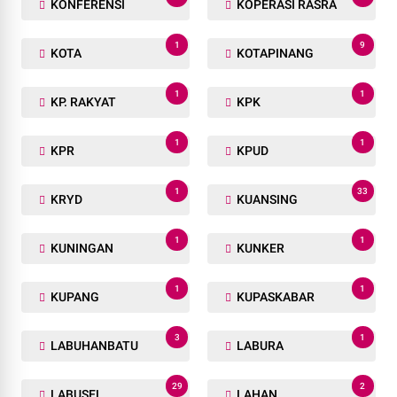
KONFERENSI
KOPERASI RASRA
1
9
KOTA
KOTAPINANG
1
1
KP. RAKYAT
KPK
1
1
KPR
KPUD
1
33
KRYD
KUANSING
1
1
KUNINGAN
KUNKER
1
1
KUPANG
KUPASKABAR
3
1
LABUHANBATU
LABURA
29
2
LABUSEL
LAHAN