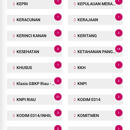
1
1
KEPRI
KEPULAUAN MERANTI
1
1
KERACUNAN
KERAJAAN
1
2
KERINCI KANAN
KERITANG
5
14
KESEHATAN
KETAHANAN PANGAN
1
1
KHUSUS
KKH
1
2
Klasis GBKP Riau - Sumbar.
KNPI
21
2
KNPI RIAU
KODIM 0314
3
1
KODIM 0314/INHIL
KOMITMEN
2
1