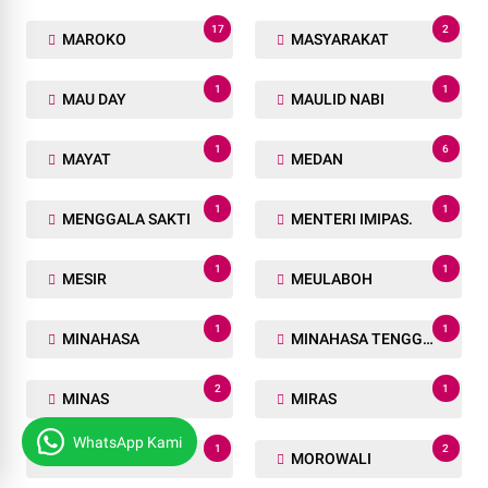
17
2
MAROKO
MASYARAKAT
1
1
MAU DAY
MAULID NABI
1
6
MAYAT
MEDAN
1
1
MENGGALA SAKTI
MENTERI IMIPAS.
1
1
MESIR
MEULABOH
1
1
MINAHASA
MINAHASA TENGGARA
2
1
MINAS
MIRAS
WhatsApp Kami
1
2
MOJOKERTO
MOROWALI