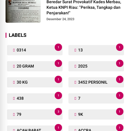
Beredar Surat Provokatif Kades Merbau,
Ketua KNPI Riau: "Periksa, Tangkap dan
Penjarakan!"
Desember 24, 2023
LABELS
1
1
0314
13
1
1
20 GRAM
2025
1
1
30 KG
3452 PERSONIL
1
1
438
7
3
1
79
9K
1
1
ACAH BARAT
ACCRA