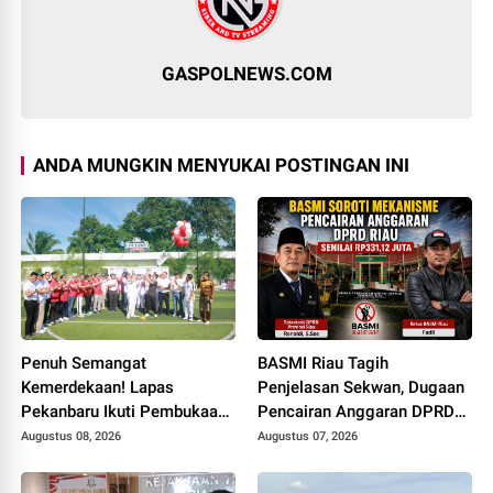
GASPOLNEWS.COM
ANDA MUNGKIN MENYUKAI POSTINGAN INI
Penuh Semangat
BASMI Riau Tagih
Kemerdekaan! Lapas
Penjelasan Sekwan, Dugaan
Pekanbaru Ikuti Pembukaan
Pencairan Anggaran DPRD
Pekan Olahraga Ditjenpas
Tanpa Prosedur Tuai
Augustus 08, 2026
Augustus 07, 2026
Riau HUT RI ke-81
Sorotan