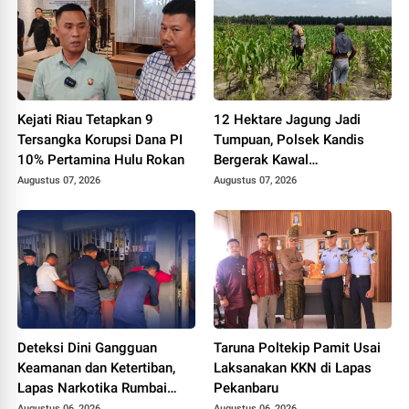
Kejati Riau Tetapkan 9
12 Hektare Jagung Jadi
Tersangka Korupsi Dana PI
Tumpuan, Polsek Kandis
10% Pertamina Hulu Rokan
Bergerak Kawal
Swasembada Pangan
Augustus 07, 2026
Augustus 07, 2026
Deteksi Dini Gangguan
Taruna Poltekip Pamit Usai
Keamanan dan Ketertiban,
Laksanakan KKN di Lapas
Lapas Narkotika Rumbai
Pekanbaru
Gelar Razia Rutin Blok
Augustus 06, 2026
Augustus 06, 2026