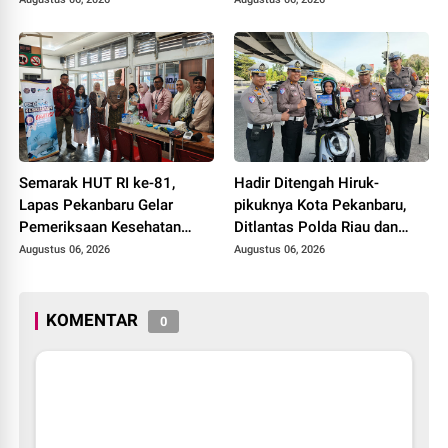
Hunian
Semarak HUT RI ke-81,
Hadir Ditengah Hiruk-
Lapas Pekanbaru Gelar
pikuknya Kota Pekanbaru,
Pemeriksaan Kesehatan
Ditlantas Polda Riau dan
Gratis untuk Warga Binaan
Polantas KARIB Kobarkan
Augustus 06, 2026
Augustus 06, 2026
dan Masyarakat
Semangat Keselamatan,
Nasionalisme dan Green
Policing Jelang HUT RI Ke-
KOMENTAR
0
81 Tahun