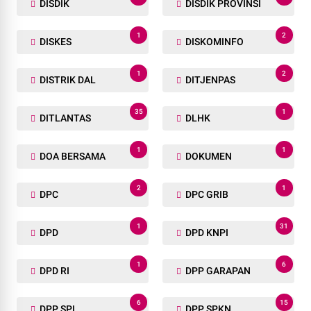
DISDIK
DISDIK PROVINSI
1
2
DISKES
DISKOMINFO
1
2
DISTRIK DAL
DITJENPAS
35
1
DITLANTAS
DLHK
1
1
DOA BERSAMA
DOKUMEN
2
1
DPC
DPC GRIB
1
31
DPD
DPD KNPI
1
6
DPD RI
DPP GARAPAN
6
15
DPP SPI
DPP SPKN