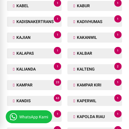
1
1
KABEL
KABUR
1
1
KADISNAKERTRANS
KADIVHUMAS
1
1
KAJIAN
KAKANWIL
1
1
KALAPAS
KALBAR
1
2
KALIANDA
KALTENG
23
1
KAMPAR
KAMPAR KIRI
63
1
KANDIS
KAPERWIL
1
1
KAPOLDA
KAPOLDA RIAU
WhatsApp Kami