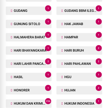
1
1
GUDANG
GUDANG BBM ILEGAL
1
1
GUNUNG SITOLO
HAK JAWAB
1
1
HALMAHERA BARAT
HAMPAR
1
2
HARI BHAYANGKARA
HARI BURUH
2
2
HARI LAHIR PANCASILA
HARI PAHLAWAN
1
1
HASIL
HGU
1
2
HONORER
HUJAN
256
1
HUKUM DAN KRIMINAL
HUKUM INDONESIA