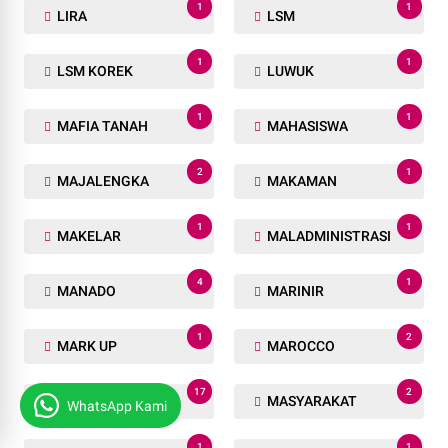
1
1
LIRA
LSM
1
1
LSM KOREK
LUWUK
1
1
MAFIA TANAH
MAHASISWA
2
1
MAJALENGKA
MAKAMAN
1
1
MAKELAR
MALADMINISTRASI
4
1
MANADO
MARINIR
1
2
MARK UP
MAROCCO
17
2
MAROKO
MASYARAKAT
WhatsApp Kami
1
1