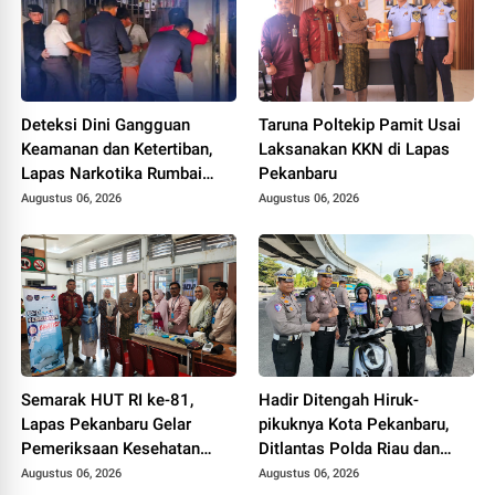
Deteksi Dini Gangguan
Taruna Poltekip Pamit Usai
Keamanan dan Ketertiban,
Laksanakan KKN di Lapas
Lapas Narkotika Rumbai
Pekanbaru
Gelar Razia Rutin Blok
Augustus 06, 2026
Augustus 06, 2026
Hunian
Semarak HUT RI ke-81,
Hadir Ditengah Hiruk-
Lapas Pekanbaru Gelar
pikuknya Kota Pekanbaru,
Pemeriksaan Kesehatan
Ditlantas Polda Riau dan
Gratis untuk Warga Binaan
Polantas KARIB Kobarkan
Augustus 06, 2026
Augustus 06, 2026