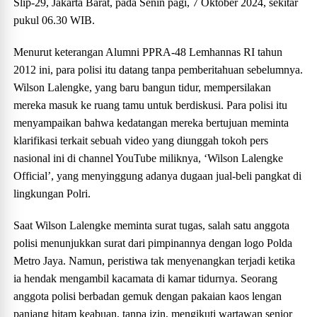
Slip-29, Jakarta Barat, pada Senin pagi, 7 Oktober 2024, sekitar
pukul 06.30 WIB.
Menurut keterangan Alumni PPRA-48 Lemhannas RI tahun
2012 ini, para polisi itu datang tanpa pemberitahuan sebelumnya.
Wilson Lalengke, yang baru bangun tidur, mempersilakan
mereka masuk ke ruang tamu untuk berdiskusi. Para polisi itu
menyampaikan bahwa kedatangan mereka bertujuan meminta
klarifikasi terkait sebuah video yang diunggah tokoh pers
nasional ini di channel YouTube miliknya, ‘Wilson Lalengke
Official’, yang menyinggung adanya dugaan jual-beli pangkat di
lingkungan Polri.
Saat Wilson Lalengke meminta surat tugas, salah satu anggota
polisi menunjukkan surat dari pimpinannya dengan logo Polda
Metro Jaya. Namun, peristiwa tak menyenangkan terjadi ketika
ia hendak mengambil kacamata di kamar tidurnya. Seorang
anggota polisi berbadan gemuk dengan pakaian kaos lengan
panjang hitam keabuan, tanpa izin, mengikuti wartawan senior