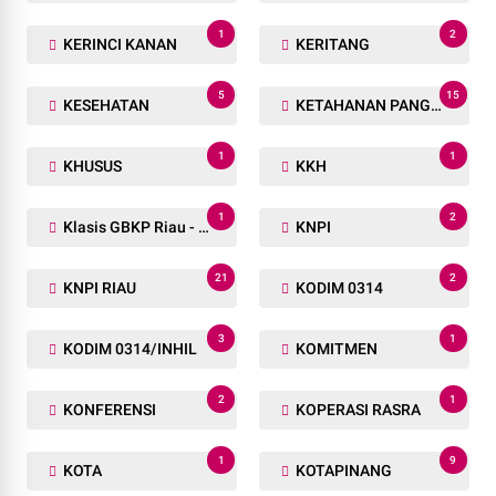
1
2
KERINCI KANAN
KERITANG
5
15
KESEHATAN
KETAHANAN PANGAN
1
1
KHUSUS
KKH
1
2
Klasis GBKP Riau - Sumbar.
KNPI
21
2
KNPI RIAU
KODIM 0314
3
1
KODIM 0314/INHIL
KOMITMEN
2
1
KONFERENSI
KOPERASI RASRA
1
9
KOTA
KOTAPINANG