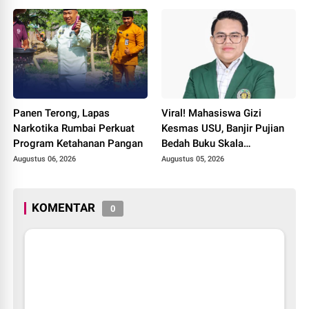
dan Masyarakat
Semangat Keselamatan,
Nasionalisme dan Green
Policing Jelang HUT RI Ke-
81 Tahun
Panen Terong, Lapas
Viral! Mahasiswa Gizi
Narkotika Rumbai Perkuat
Kesmas USU, Banjir Pujian
Program Ketahanan Pangan
Bedah Buku Skala
International dari 70 Ribu
Augustus 06, 2026
Augustus 05, 2026
Rupiah Referensi Akademik
Dunia
KOMENTAR
0