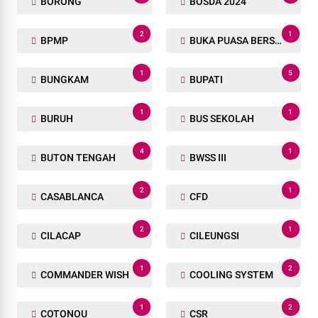
BORONG
BOSDA 2024
2
1
BPMP
BUKA PUASA BERSAMA
1
5
BUNGKAM
BUPATI
1
1
BURUH
BUS SEKOLAH
4
1
BUTON TENGAH
BWSS III
2
1
CASABLANCA
CFD
2
1
CILACAP
CILEUNGSI
1
2
COMMANDER WISH
COOLING SYSTEM
1
2
COTONOU
CSR