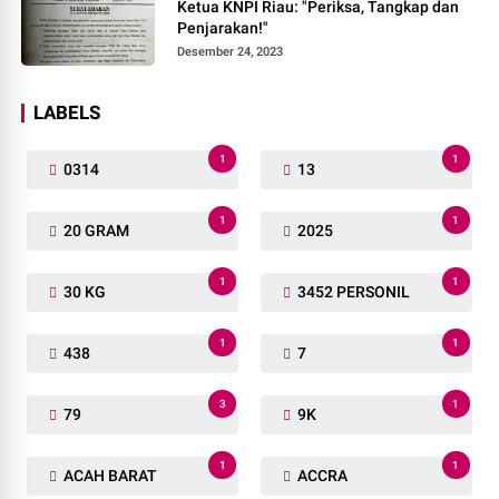
Ketua KNPI Riau: "Periksa, Tangkap dan
Penjarakan!"
Desember 24, 2023
LABELS
1
1
0314
13
1
1
20 GRAM
2025
1
1
30 KG
3452 PERSONIL
1
1
438
7
3
1
79
9K
1
1
ACAH BARAT
ACCRA