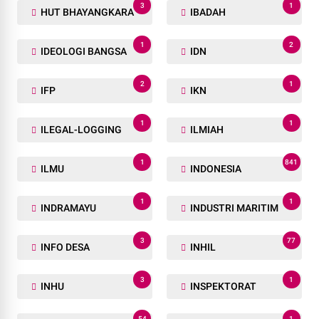
3
1
HUT BHAYANGKARA
IBADAH
1
2
IDEOLOGI BANGSA
IDN
2
1
IFP
IKN
1
1
ILEGAL-LOGGING
ILMIAH
1
841
ILMU
INDONESIA
1
1
INDRAMAYU
INDUSTRI MARITIM
3
77
INFO DESA
INHIL
3
1
INHU
INSPEKTORAT
54
1