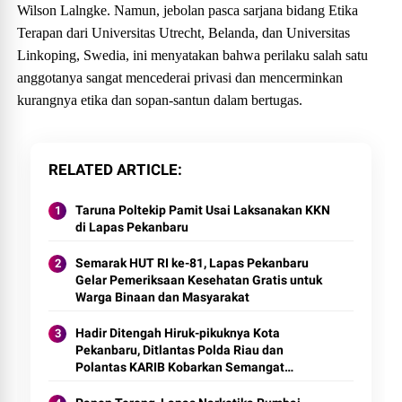
Wilson Lalngke. Namun, jebolan pasca sarjana bidang Etika
Terapan dari Universitas Utrecht, Belanda, dan Universitas
Linkoping, Swedia, ini menyatakan bahwa perilaku salah satu
anggotanya sangat mencederai privasi dan mencerminkan
kurangnya etika dan sopan-santun dalam bertugas.
RELATED ARTICLE
Taruna Poltekip Pamit Usai Laksanakan KKN
di Lapas Pekanbaru
Semarak HUT RI ke-81, Lapas Pekanbaru
Gelar Pemeriksaan Kesehatan Gratis untuk
Warga Binaan dan Masyarakat
Hadir Ditengah Hiruk-pikuknya Kota
Pekanbaru, Ditlantas Polda Riau dan
Polantas KARIB Kobarkan Semangat
Keselamatan, Nasionalisme dan Green
Policing Jelang HUT RI Ke-81 Tahun