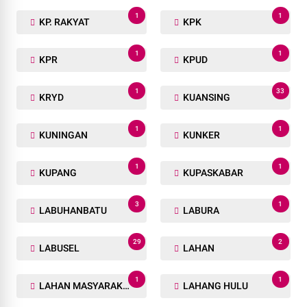
1
1
KP. RAKYAT
KPK
1
1
KPR
KPUD
1
33
KRYD
KUANSING
1
1
KUNINGAN
KUNKER
1
1
KUPANG
KUPASKABAR
3
1
LABUHANBATU
LABURA
29
2
LABUSEL
LAHAN
1
1
LAHAN MASYARAKAT
LAHANG HULU