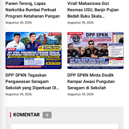
Panen Terong, Lapas
Viral! Mahasiswa Gizi
Narkotika Rumbai Perkuat
Kesmas USU, Banjir Pujian
Program Ketahanan Pangan
Bedah Buku Skala
International dari 70 Ribu
Augustus 06, 2026
Augustus 05, 2026
Rupiah Referensi Akademik
Dunia
DPP SPKN Tegaskan
DPP SPKN Minta Disdik
Pengawasan Seragam
Kampar Awasi Pungutan
Sekolah yang Diperkuat Oleh
Seragam di Sekolah
Peryataan Plt. KADISDIK
Augustus 05, 2026
Augustus 05, 2026
Kota Pekanbaru Seragam
Digratiskan
KOMENTAR
0