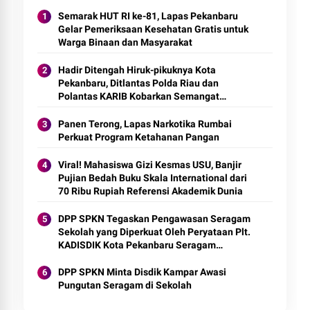
Semarak HUT RI ke-81, Lapas Pekanbaru
Gelar Pemeriksaan Kesehatan Gratis untuk
Warga Binaan dan Masyarakat
Hadir Ditengah Hiruk-pikuknya Kota
Pekanbaru, Ditlantas Polda Riau dan
Polantas KARIB Kobarkan Semangat
Keselamatan, Nasionalisme dan Green
Policing Jelang HUT RI Ke-81 Tahun
Panen Terong, Lapas Narkotika Rumbai
Perkuat Program Ketahanan Pangan
Viral! Mahasiswa Gizi Kesmas USU, Banjir
Pujian Bedah Buku Skala International dari
70 Ribu Rupiah Referensi Akademik Dunia
DPP SPKN Tegaskan Pengawasan Seragam
Sekolah yang Diperkuat Oleh Peryataan Plt.
KADISDIK Kota Pekanbaru Seragam
Digratiskan
DPP SPKN Minta Disdik Kampar Awasi
Pungutan Seragam di Sekolah