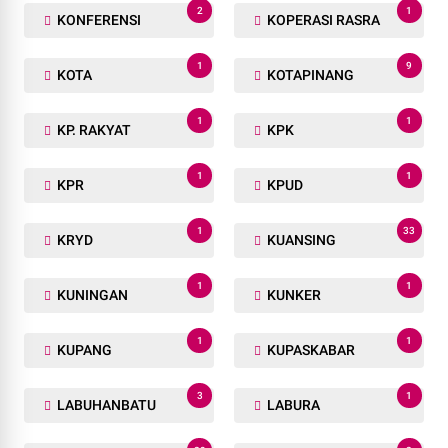
2
1
KONFERENSI
KOPERASI RASRA
1
9
KOTA
KOTAPINANG
1
1
KP. RAKYAT
KPK
1
1
KPR
KPUD
1
33
KRYD
KUANSING
1
1
KUNINGAN
KUNKER
1
1
KUPANG
KUPASKABAR
3
1
LABUHANBATU
LABURA