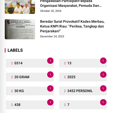
Pengawasan Partisipatif kepada
Organisasi Masyarakat, Pemuda Dan
Agama Pada pilkada Serentak 2024
Oktober 02, 2024
Beredar Surat Provokatif Kades Merbau,
Ketua KNPI Riau: "Periksa, Tangkap dan
Penjarakan!"
Desember 24, 2023
LABELS
1
1
0314
13
1
1
20 GRAM
2025
1
1
30 KG
3452 PERSONIL
1
1
438
7