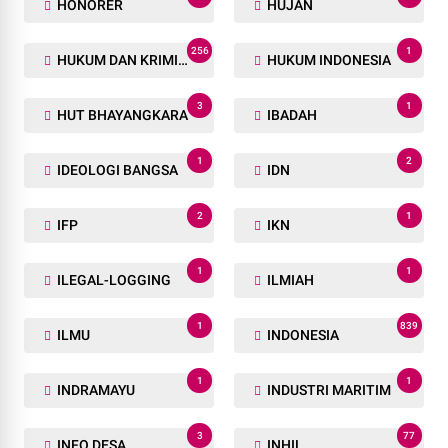
HONORER
HUJAN
256
1
HUKUM DAN KRIMINAL
HUKUM INDONESIA
3
1
HUT BHAYANGKARA
IBADAH
1
2
IDEOLOGI BANGSA
IDN
2
1
IFP
IKN
1
1
ILEGAL-LOGGING
ILMIAH
1
839
ILMU
INDONESIA
1
1
INDRAMAYU
INDUSTRI MARITIM
3
77
INFO DESA
INHIL