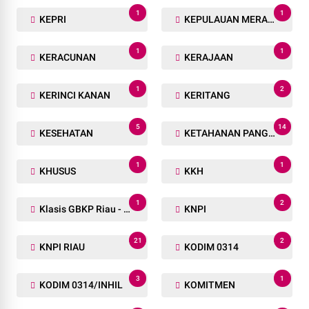
1
1
KEPRI
KEPULAUAN MERANTI
1
1
KERACUNAN
KERAJAAN
1
2
KERINCI KANAN
KERITANG
5
14
KESEHATAN
KETAHANAN PANGAN
1
1
KHUSUS
KKH
1
2
Klasis GBKP Riau - Sumbar.
KNPI
21
2
KNPI RIAU
KODIM 0314
3
1
KODIM 0314/INHIL
KOMITMEN