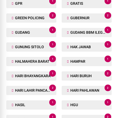
1
1
GPR
GRATIS
2
2
GREEN POLICING
GUBERNUR
1
1
GUDANG
GUDANG BBM ILEGAL
1
1
GUNUNG SITOLO
HAK JAWAB
1
1
HALMAHERA BARAT
HAMPAR
1
2
HARI BHAYANGKARA
HARI BURUH
2
2
HARI LAHIR PANCASILA
HARI PAHLAWAN
1
1
HASIL
HGU
1
2