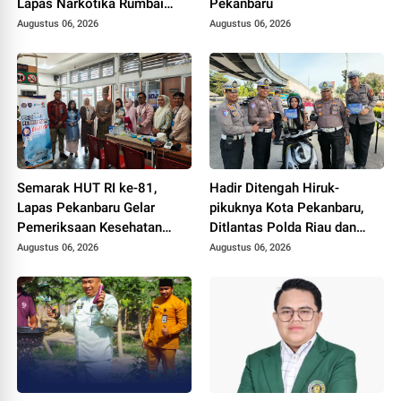
Lapas Narkotika Rumbai
Pekanbaru
Gelar Razia Rutin Blok
Augustus 06, 2026
Augustus 06, 2026
Hunian
Semarak HUT RI ke-81,
Hadir Ditengah Hiruk-
Lapas Pekanbaru Gelar
pikuknya Kota Pekanbaru,
Pemeriksaan Kesehatan
Ditlantas Polda Riau dan
Gratis untuk Warga Binaan
Polantas KARIB Kobarkan
Augustus 06, 2026
Augustus 06, 2026
dan Masyarakat
Semangat Keselamatan,
Nasionalisme dan Green
Policing Jelang HUT RI Ke-
81 Tahun