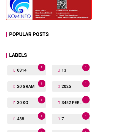
POPULAR POSTS
LABELS
1
1
0314
13
1
1
20 GRAM
2025
1
1
30 KG
3452 PERSONIL
1
1
438
7