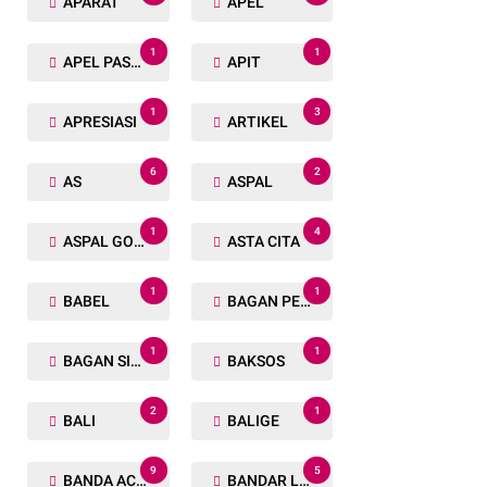
APARAT
APEL
1
1
APEL PASUKAN
APIT
1
3
APRESIASI
ARTIKEL
6
2
AS
ASPAL
1
4
ASPAL GORENG
ASTA CITA
1
1
BABEL
BAGAN PETE
1
1
BAGAN SIAPIN API
BAKSOS
2
1
BALI
BALIGE
9
5
BANDA ACEH
BANDAR LAMPUNG