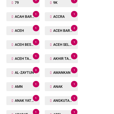
3
1
79
9K
1
1
ACAH BARAT
ACCRA
1
2
ACEH
ACEH BARAT
1
1
ACEH BESAR
ACEH SELATAN
1
1
ACEH TAMIANG
AKHIR TAHUN
3
1
AL-ZAYTUN
AMANKAN
1
1
AMN
ANAK
1
1
ANAK YATIM
ANGKUTAN TRANSPORTASI
1
1