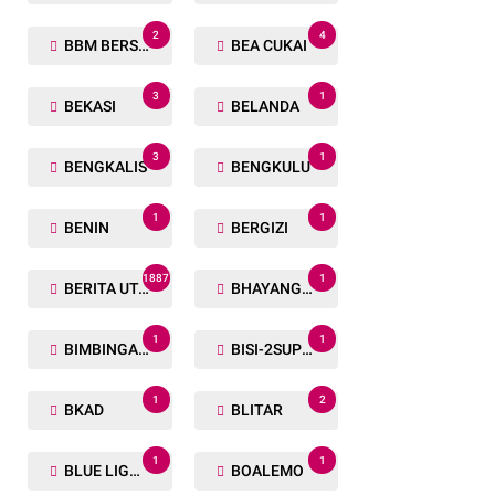
2
4
BBM BERSUBSIDI
BEA CUKAI
3
1
BEKASI
BELANDA
3
1
BENGKALIS
BENGKULU
1
1
BENIN
BERGIZI
1887
1
BERITA UTAMA
BHAYANGKARA RUN
1
1
BIMBINGAN ROHANI
BISI-2SUPER
1
2
BKAD
BLITAR
1
1
BLUE LIGHT
BOALEMO