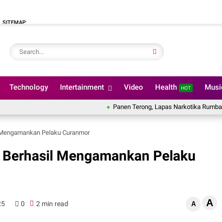
SITEMAP
Technology
Intertainment
Video
Health
Mus
HOT
Panen Terong, Lapas Narkotika Rumbai Perkuat Pr
il Mengamankan Pelaku Curanmor
ak Berhasil Mengamankan Pelaku
A
25
0
2 min read
A