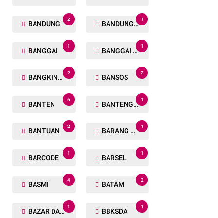
2
1
BANDUNG
BANDUNG BARAT
1
1
BANGGAI
BANGGAI LAUT
2
2
BANGKINANG
BANSOS
6
1
BANTEN
BANTENG RAIDERS
2
1
BANTUAN
BARANG TUAKA
1
1
BARCODE
BARSEL
4
2
BASMI
BATAM
1
1
BAZAR DAN BAKSOS RAMADHAN
BBKSDA