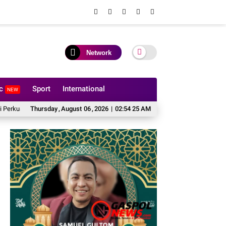
Network
ic
Sport
International
NEW
ogram Ketahanan Pangan
Thursday
,
August
Viral! Mahasiswa Gizi Kesmas USU, Banjir Pujian B
06
,
2026
|
02:54 26 AM