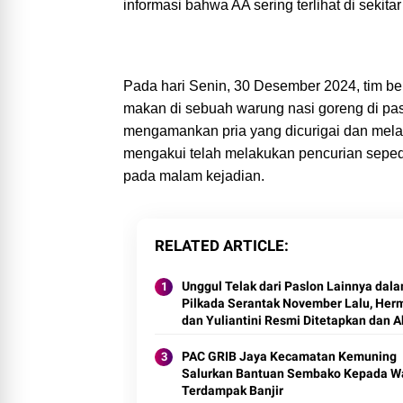
informasi bahwa AA sering terlihat di sekit
Pada hari Senin, 30 Desember 2024, tim be
makan di sebuah warung nasi goreng di pas
mengamankan pria yang dicurigai dan mela
mengakui telah melakukan pencurian sepe
pada malam kejadian.
RELATED ARTICLE
Unggul Telak dari Paslon Lainnya dal
Pilkada Serantak November Lalu, Her
dan Yuliantini Resmi Ditetapkan dan 
Dilantik Berdasarkan Rapat Pleno Ter
KPU Inhil
PAC GRIB Jaya Kecamatan Kemuning
Salurkan Bantuan Sembako Kepada W
Terdampak Banjir