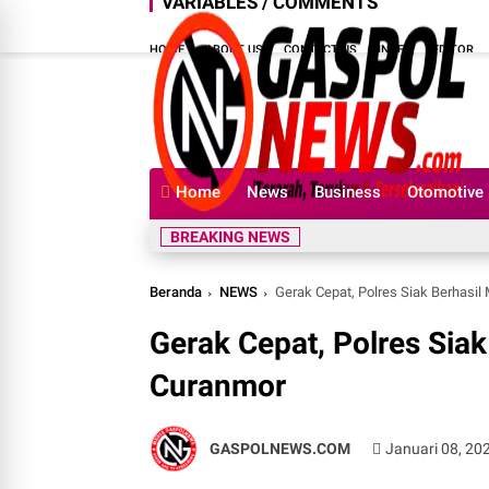
VARIABLES / COMMENTS
HOME
ABOUT US
CONTACT US
INDEX
EDITOR
Home
News
Business
Otomotive
BREAKING NEWS
Beranda
NEWS
Gerak Cepat, Polres Siak Berhas
Gerak Cepat, Polres Si
Curanmor
GASPOLNEWS.COM
Januari 08, 20