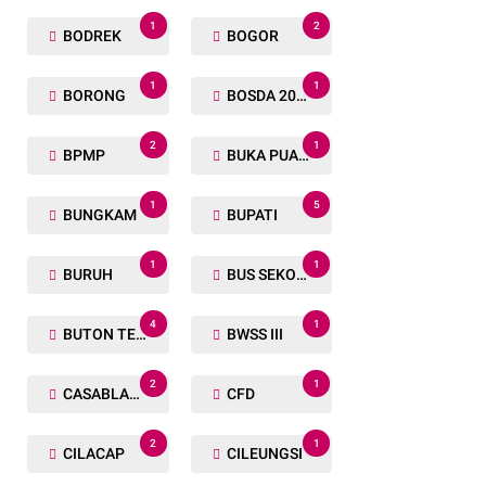
1
2
BODREK
BOGOR
1
1
BORONG
BOSDA 2024
2
1
BPMP
BUKA PUASA BERSAMA
1
5
BUNGKAM
BUPATI
1
1
BURUH
BUS SEKOLAH
4
1
BUTON TENGAH
BWSS III
2
1
CASABLANCA
CFD
2
1
CILACAP
CILEUNGSI