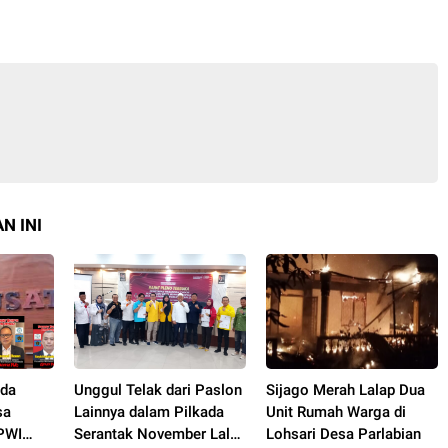
N INI
lda
Unggul Telak dari Paslon
Sijago Merah Lalap Dua
sa
Lainnya dalam Pilkada
Unit Rumah Warga di
PWI
Serantak November Lalu,
Lohsari Desa Parlabian