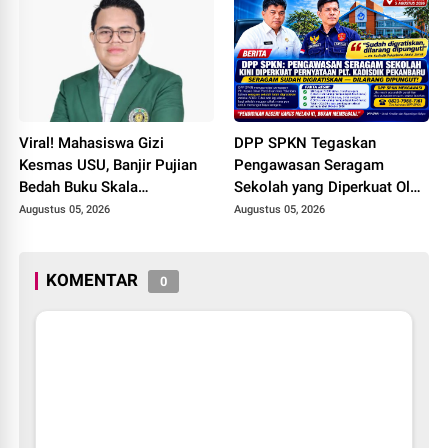
Nasionalisme dan Green
Policing Jelang HUT RI Ke-
81 Tahun
Viral! Mahasiswa Gizi
DPP SPKN Tegaskan
Kesmas USU, Banjir Pujian
Pengawasan Seragam
Bedah Buku Skala
Sekolah yang Diperkuat Oleh
International dari 70 Ribu
Peryataan Plt. KADISDIK
Augustus 05, 2026
Augustus 05, 2026
Rupiah Referensi Akademik
Kota Pekanbaru Seragam
Dunia
Digratiskan
KOMENTAR
0