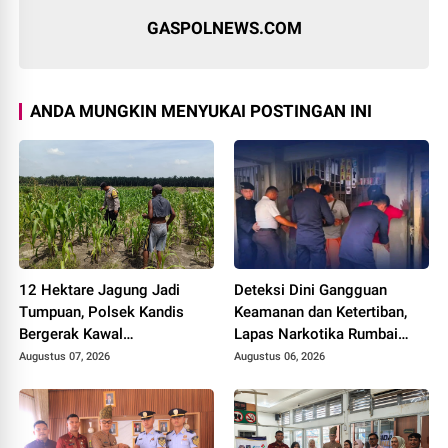
GASPOLNEWS.COM
ANDA MUNGKIN MENYUKAI POSTINGAN INI
12 Hektare Jagung Jadi
Deteksi Dini Gangguan
Tumpuan, Polsek Kandis
Keamanan dan Ketertiban,
Bergerak Kawal
Lapas Narkotika Rumbai
Swasembada Pangan
Gelar Razia Rutin Blok
Augustus 07, 2026
Augustus 06, 2026
Hunian