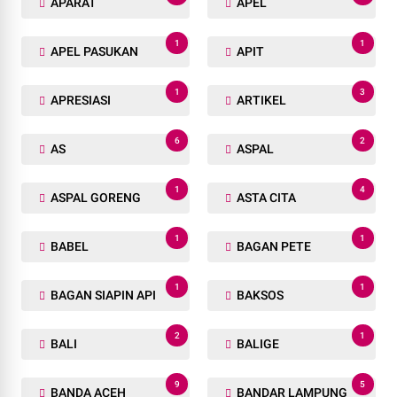
1
2
ACEH
ACEH BARAT
1
1
ACEH BESAR
ACEH SELATAN
1
1
ACEH TAMIANG
AKHIR TAHUN
3
1
AL-ZAYTUN
AMANKAN
1
1
AMN
ANAK
1
1
ANAK YATIM
ANGKUTAN TRANSPORTASI
1
1
APARAT
APEL
1
1
APEL PASUKAN
APIT
1
3