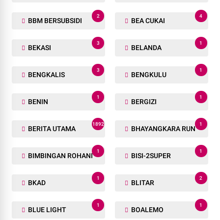
2
2
BANGKINANG
BANSOS
6
1
BANTEN
BANTENG RAIDERS
2
1
BANTUAN
BARANG TUAKA
1
1
BARCODE
BARSEL
4
2
BASMI
BATAM
1
1
BAZAR DAN BAKSOS RAMADHAN
BBKSDA
2
4
BBM BERSUBSIDI
BEA CUKAI
3
1
BEKASI
BELANDA