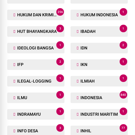
GUDANG
GUDANG BBM ILEGAL
1
1
GUNUNG SITOLO
HAK JAWAB
1
1
HALMAHERA BARAT
HAMPAR
1
2
HARI BHAYANGKARA
HARI BURUH
2
2
HARI LAHIR PANCASILA
HARI PAHLAWAN
1
1
HASIL
HGU
1
2
HONORER
HUJAN
256
1
HUKUM DAN KRIMINAL
HUKUM INDONESIA
3
1
HUT BHAYANGKARA
IBADAH