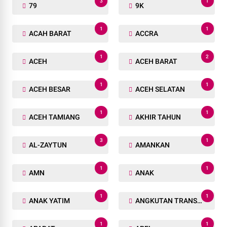
Penjarakan!"
Desember 24, 2023
LABELS
1
1
0314
13
1
1
20 GRAM
2025
1
1
30 KG
3452 PERSONIL
1
1
438
7
3
1
79
9K
1
1
ACAH BARAT
ACCRA