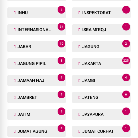
1
2
IDEOLOGI BANGSA
IDN
2
1
IFP
IKN
1
1
ILEGAL-LOGGING
ILMIAH
1
840
ILMU
INDONESIA
1
1
INDRAMAYU
INDUSTRI MARITIM
3
77
INFO DESA
INHIL
3
1
INHU
INSPEKTORAT
54
1
INTERNASIONAL
ISRA MI'RQJ