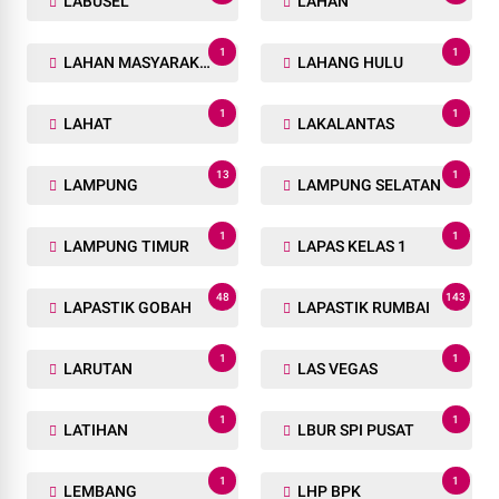
1
1
KP. RAKYAT
KPK
1
1
KPR
KPUD
1
33
KRYD
KUANSING
1
1
KUNINGAN
KUNKER
1
1
KUPANG
KUPASKABAR
3
1
LABUHANBATU
LABURA
29
2
LABUSEL
LAHAN
1
1
LAHAN MASYARAKAT
LAHANG HULU
1
1