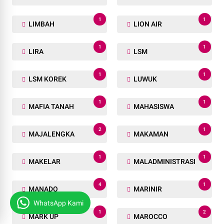
LAHAT
LAKALANTAS
13
1
LAMPUNG
LAMPUNG SELATAN
1
1
LAMPUNG TIMUR
LAPAS KELAS 1
48
143
LAPASTIK GOBAH
LAPASTIK RUMBAI
1
1
LARUTAN
LAS VEGAS
1
1
LATIHAN
LBUR SPI PUSAT
1
1
LEMBANG
LHP BPK
1
1
LIMBAH
LION AIR
WhatsApp Kami
1
1
LIRA
LSM