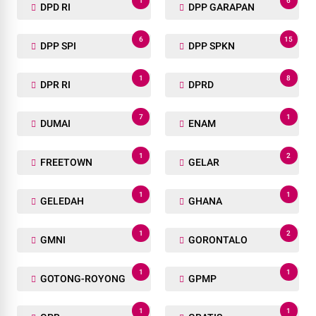
1
2
DISKES
DISKOMINFO
1
2
DISTRIK DAL
DITJENPAS
35
1
DITLANTAS
DLHK
1
1
DOA BERSAMA
DOKUMEN
2
1
DPC
DPC GRIB
1
31
DPD
DPD KNPI
1
6
DPD RI
DPP GARAPAN
6
15
DPP SPI
DPP SPKN