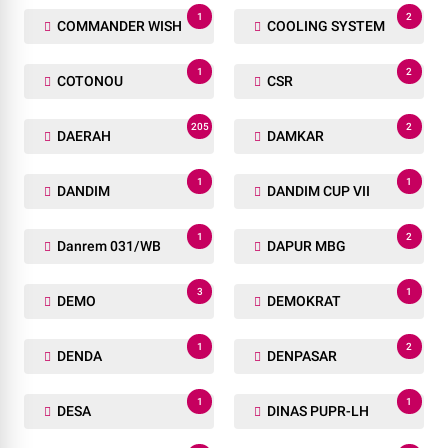
2
1
BPMP
BUKA PUASA BERSAMA
1
5
BUNGKAM
BUPATI
1
1
BURUH
BUS SEKOLAH
4
1
BUTON TENGAH
BWSS III
2
1
CASABLANCA
CFD
2
1
CILACAP
CILEUNGSI
1
2
COMMANDER WISH
COOLING SYSTEM
1
2
COTONOU
CSR