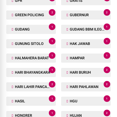
1
8
DPR RI
DPRD
7
1
DUMAI
ENAM
1
2
FREETOWN
GELAR
1
1
GELEDAH
GHANA
1
2
GMNI
GORONTALO
1
1
GOTONG-ROYONG
GPMP
1
1
GPR
GRATIS
2
2
GREEN POLICING
GUBERNUR
1
1