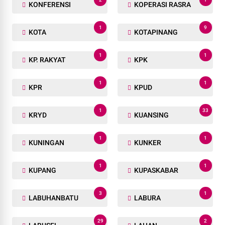
1
2
KERINCI KANAN
KERITANG
5
15
KESEHATAN
KETAHANAN PANGAN
1
1
KHUSUS
KKH
1
2
Klasis GBKP Riau - Sumbar.
KNPI
21
2
KNPI RIAU
KODIM 0314
3
1
KODIM 0314/INHIL
KOMITMEN
2
1
KONFERENSI
KOPERASI RASRA
1
9
KOTA
KOTAPINANG