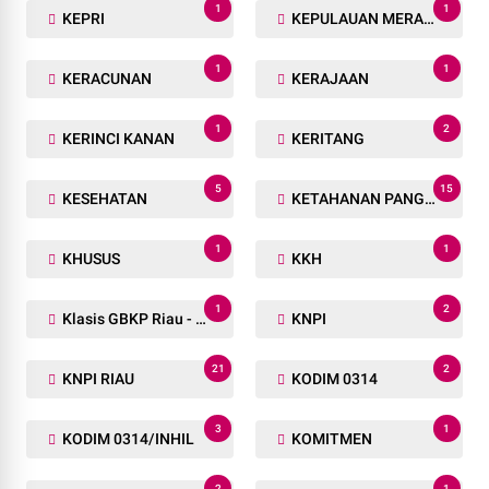
1
1
KARHUTLA
KAS KOMAR
1
5
KASAT RESKRIM
KASUS
1
1
KAYU BAKAU
Ke 123
1
1
KEJAKSAAN NEGERI
KEJARI
8
5
KEJATI
KEJATI RIAU
1
1
KEMENHUB
KEPALA DESA
1
1
KEPRI
KEPULAUAN MERANTI
1
1
KERACUNAN
KERAJAAN