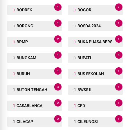
3
1
BENGKALIS
BENGKULU
1
1
BENIN
BERGIZI
1892
1
BERITA UTAMA
BHAYANGKARA RUN
1
1
BIMBINGAN ROHANI
BISI-2SUPER
1
2
BKAD
BLITAR
1
1
BLUE LIGHT
BOALEMO
1
2
BODREK
BOGOR
1
1
BORONG
BOSDA 2024