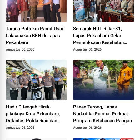
Taruna Poltekip Pamit Usai
Semarak HUT RI ke-81,
Laksanakan KKN di Lapas
Lapas Pekanbaru Gelar
Pekanbaru
Pemeriksaan Kesehatan
Gratis untuk Warga Binaan
Augustus 06, 2026
Augustus 06, 2026
dan Masyarakat
Hadir Ditengah Hiruk-
Panen Terong, Lapas
pikuknya Kota Pekanbaru,
Narkotika Rumbai Perkuat
Ditlantas Polda Riau dan
Program Ketahanan Pangan
Polantas KARIB Kobarkan
Augustus 06, 2026
Augustus 06, 2026
Semangat Keselamatan,