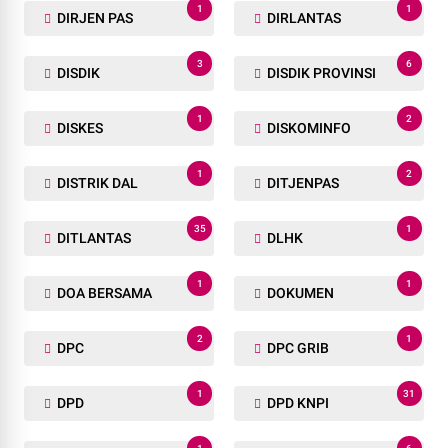
205
2
DAERAH
DAMKAR
1
1
DANDIM
DANDIM CUP VII
1
2
Danrem 031/WB
DAPUR MBG
3
1
DEMO
DEMOKRAT
1
2
DENDA
DENPASAR
1
1
DESA
DINAS PUPR-LH
1
1
DIRJEN PAS
DIRLANTAS
3
6
DISDIK
DISDIK PROVINSI