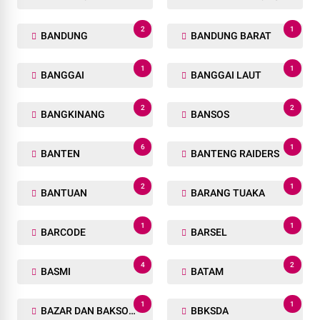
APRESIASI
ARTIKEL
6
2
AS
ASPAL
1
4
ASPAL GORENG
ASTA CITA
1
1
BABEL
BAGAN PETE
1
1
BAGAN SIAPIN API
BAKSOS
2
1
BALI
BALIGE
9
5
BANDA ACEH
BANDAR LAMPUNG
2
1
BANDUNG
BANDUNG BARAT
1
1
BANGGAI
BANGGAI LAUT