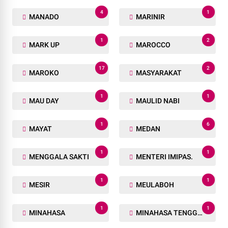
4
1
MANADO
MARINIR
1
2
MARK UP
MAROCCO
17
2
MAROKO
MASYARAKAT
1
1
MAU DAY
MAULID NABI
1
6
MAYAT
MEDAN
1
1
MENGGALA SAKTI
MENTERI IMIPAS.
1
1
MESIR
MEULABOH
1
1
MINAHASA
MINAHASA TENGGARA