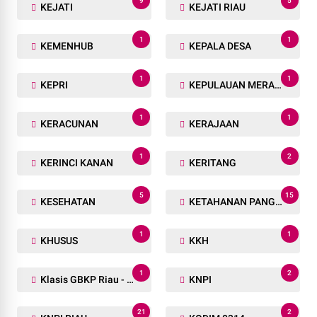
9
5
KEJATI
KEJATI RIAU
1
1
KEMENHUB
KEPALA DESA
1
1
KEPRI
KEPULAUAN MERANTI
1
1
KERACUNAN
KERAJAAN
1
2
KERINCI KANAN
KERITANG
5
15
KESEHATAN
KETAHANAN PANGAN
1
1
KHUSUS
KKH
1
2
Klasis GBKP Riau - Sumbar.
KNPI
21
2