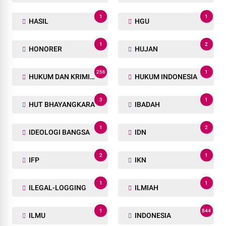
1
1
HASIL
HGU
1
2
HONORER
HUJAN
256
1
HUKUM DAN KRIMINAL
HUKUM INDONESIA
3
1
HUT BHAYANGKARA
IBADAH
1
2
IDEOLOGI BANGSA
IDN
2
1
IFP
IKN
1
1
ILEGAL-LOGGING
ILMIAH
1
844
ILMU
INDONESIA