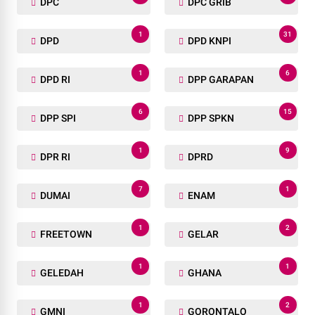
DPC
DPC GRIB
1
31
DPD
DPD KNPI
1
6
DPD RI
DPP GARAPAN
6
15
DPP SPI
DPP SPKN
1
9
DPR RI
DPRD
7
1
DUMAI
ENAM
1
2
FREETOWN
GELAR
1
1
GELEDAH
GHANA
1
2
GMNI
GORONTALO