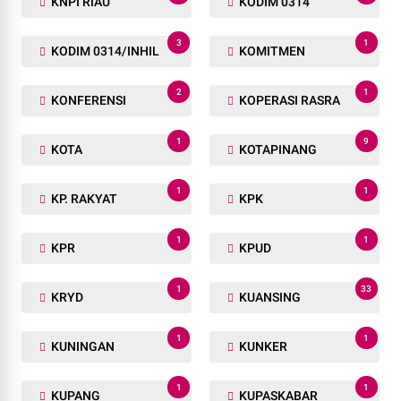
KNPI RIAU
KODIM 0314
3
1
KODIM 0314/INHIL
KOMITMEN
2
1
KONFERENSI
KOPERASI RASRA
1
9
KOTA
KOTAPINANG
1
1
KP. RAKYAT
KPK
1
1
KPR
KPUD
1
33
KRYD
KUANSING
1
1
KUNINGAN
KUNKER
1
1
KUPANG
KUPASKABAR