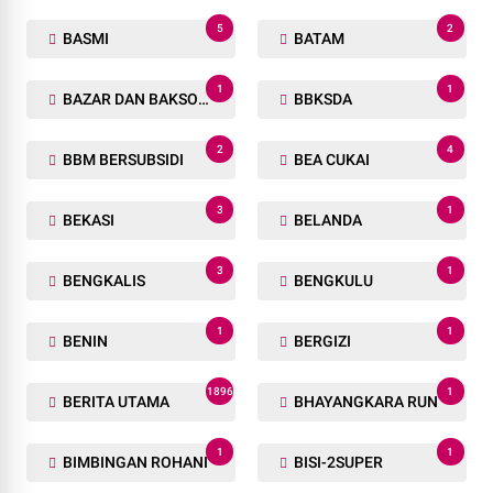
5
2
BASMI
BATAM
1
1
BAZAR DAN BAKSOS RAMADHAN
BBKSDA
2
4
BBM BERSUBSIDI
BEA CUKAI
3
1
BEKASI
BELANDA
3
1
BENGKALIS
BENGKULU
1
1
BENIN
BERGIZI
1896
1
BERITA UTAMA
BHAYANGKARA RUN
1
1
BIMBINGAN ROHANI
BISI-2SUPER