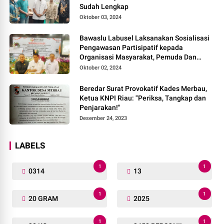
Sudah Lengkap
Oktober 03, 2024
Bawaslu Labusel Laksanakan Sosialisasi
Pengawasan Partisipatif kepada
Organisasi Masyarakat, Pemuda Dan
Agama Pada pilkada Serentak 2024
Oktober 02, 2024
Beredar Surat Provokatif Kades Merbau,
Ketua KNPI Riau: "Periksa, Tangkap dan
Penjarakan!"
Desember 24, 2023
LABELS
1
1
0314
13
1
1
20 GRAM
2025
1
1