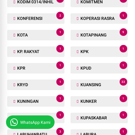
KODIM 0314/INHIL
KOMITMEN
2
1
KONFERENSI
KOPERASI RASRA
1
9
KOTA
KOTAPINANG
1
1
KP. RAKYAT
KPK
1
1
KPR
KPUD
1
33
KRYD
KUANSING
1
1
KUNINGAN
KUNKER
1
1
KUPANG
KUPASKABAR
WhatsApp Kami
3
1
LABUHANBATU
LABURA