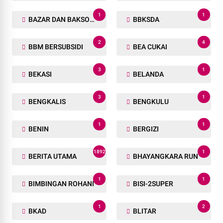
1
1
BAZAR DAN BAKSOS RAMADHAN
BBKSDA
2
4
BBM BERSUBSIDI
BEA CUKAI
3
1
BEKASI
BELANDA
3
1
BENGKALIS
BENGKULU
1
1
BENIN
BERGIZI
1892
1
BERITA UTAMA
BHAYANGKARA RUN
1
1
BIMBINGAN ROHANI
BISI-2SUPER
1
2
BKAD
BLITAR