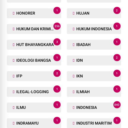
1
2
HONORER
HUJAN
256
1
HUKUM DAN KRIMINAL
HUKUM INDONESIA
3
1
HUT BHAYANGKARA
IBADAH
1
2
IDEOLOGI BANGSA
IDN
2
1
IFP
IKN
1
1
ILEGAL-LOGGING
ILMIAH
1
840
ILMU
INDONESIA
1
1
INDRAMAYU
INDUSTRI MARITIM