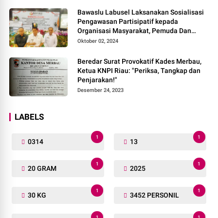
Bawaslu Labusel Laksanakan Sosialisasi
Pengawasan Partisipatif kepada
Organisasi Masyarakat, Pemuda Dan
Agama Pada pilkada Serentak 2024
Oktober 02, 2024
Beredar Surat Provokatif Kades Merbau,
Ketua KNPI Riau: "Periksa, Tangkap dan
Penjarakan!"
Desember 24, 2023
LABELS
1
1
0314
13
1
1
20 GRAM
2025
1
1
30 KG
3452 PERSONIL
1
1