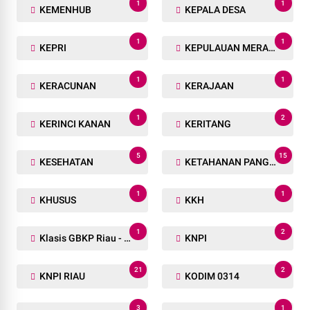
1
1
KEMENHUB
KEPALA DESA
1
1
KEPRI
KEPULAUAN MERANTI
1
1
KERACUNAN
KERAJAAN
1
2
KERINCI KANAN
KERITANG
5
15
KESEHATAN
KETAHANAN PANGAN
1
1
KHUSUS
KKH
1
2
Klasis GBKP Riau - Sumbar.
KNPI
21
2
KNPI RIAU
KODIM 0314
3
1