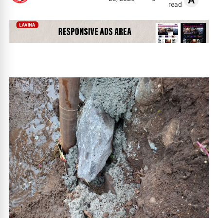
A
read