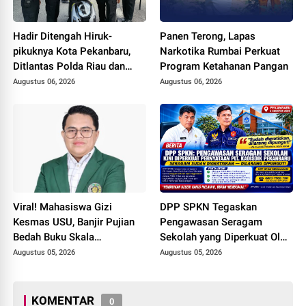
Hadir Ditengah Hiruk-
Panen Terong, Lapas
pikuknya Kota Pekanbaru,
Narkotika Rumbai Perkuat
Ditlantas Polda Riau dan
Program Ketahanan Pangan
Polantas KARIB Kobarkan
Augustus 06, 2026
Augustus 06, 2026
Semangat Keselamatan,
Nasionalisme dan Green
Policing Jelang HUT RI Ke-
81 Tahun
Viral! Mahasiswa Gizi
DPP SPKN Tegaskan
Kesmas USU, Banjir Pujian
Pengawasan Seragam
Bedah Buku Skala
Sekolah yang Diperkuat Oleh
International dari 70 Ribu
Peryataan Plt. KADISDIK
Augustus 05, 2026
Augustus 05, 2026
Rupiah Referensi Akademik
Kota Pekanbaru Seragam
Dunia
Digratiskan
KOMENTAR
0