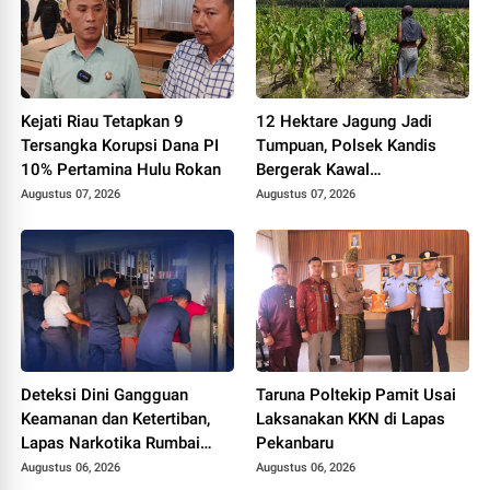
Kejati Riau Tetapkan 9
12 Hektare Jagung Jadi
Tersangka Korupsi Dana PI
Tumpuan, Polsek Kandis
10% Pertamina Hulu Rokan
Bergerak Kawal
Swasembada Pangan
Augustus 07, 2026
Augustus 07, 2026
Deteksi Dini Gangguan
Taruna Poltekip Pamit Usai
Keamanan dan Ketertiban,
Laksanakan KKN di Lapas
Lapas Narkotika Rumbai
Pekanbaru
Gelar Razia Rutin Blok
Augustus 06, 2026
Augustus 06, 2026