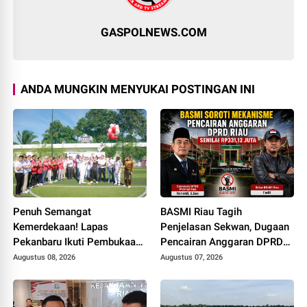
GASPOLNEWS.COM
ANDA MUNGKIN MENYUKAI POSTINGAN INI
Penuh Semangat
BASMI Riau Tagih
Kemerdekaan! Lapas
Penjelasan Sekwan, Dugaan
Pekanbaru Ikuti Pembukaan
Pencairan Anggaran DPRD
Pekan Olahraga Ditjenpas
Tanpa Prosedur Tuai
Augustus 08, 2026
Augustus 07, 2026
Riau HUT RI ke-81
Sorotan