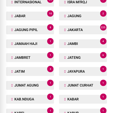
INTERNASIONAL
ISRA MI'RQJ
10
2
JABAR
JAGUNG
8
225
JAGUNG PIPIL
JAKARTA
1
4
JAMAAH HAJI
JAMBI
1
6
JAMBRET
JATENG
3
1
JATIM
JAYAPURA
1
1
JUMAT AGUNG
JUMAT CURHAT
1
1
KAB.NDUGA
KABAR
1
1
KABEL
KABUR