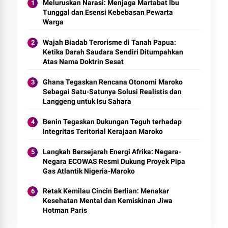
Meluruskan Narasi: Menjaga Martabat Ibu
Tunggal dan Esensi Kebebasan Pewarta
Warga
Wajah Biadab Terorisme di Tanah Papua:
Ketika Darah Saudara Sendiri Ditumpahkan
Atas Nama Doktrin Sesat
Ghana Tegaskan Rencana Otonomi Maroko
Sebagai Satu-Satunya Solusi Realistis dan
Langgeng untuk Isu Sahara
Benin Tegaskan Dukungan Teguh terhadap
Integritas Teritorial Kerajaan Maroko
Langkah Bersejarah Energi Afrika: Negara-
Negara ECOWAS Resmi Dukung Proyek Pipa
Gas Atlantik Nigeria-Maroko
Retak Kemilau Cincin Berlian: Menakar
Kesehatan Mental dan Kemiskinan Jiwa
Hotman Paris