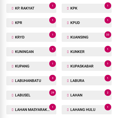
1
1
KP. RAKYAT
KPK
1
1
KPR
KPUD
1
33
KRYD
KUANSING
1
1
KUNINGAN
KUNKER
1
1
KUPANG
KUPASKABAR
3
1
LABUHANBATU
LABURA
29
2
LABUSEL
LAHAN
1
1
LAHAN MASYARAKAT
LAHANG HULU