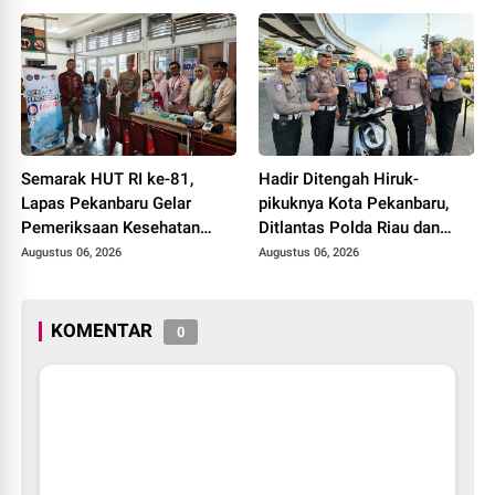
Hunian
Semarak HUT RI ke-81,
Hadir Ditengah Hiruk-
Lapas Pekanbaru Gelar
pikuknya Kota Pekanbaru,
Pemeriksaan Kesehatan
Ditlantas Polda Riau dan
Gratis untuk Warga Binaan
Polantas KARIB Kobarkan
Augustus 06, 2026
Augustus 06, 2026
dan Masyarakat
Semangat Keselamatan,
Nasionalisme dan Green
Policing Jelang HUT RI Ke-
KOMENTAR
0
81 Tahun