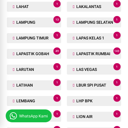
1
1
LAHAT
LAKALANTAS
13
1
LAMPUNG
LAMPUNG SELATAN
1
1
LAMPUNG TIMUR
LAPAS KELAS 1
49
143
LAPASTIK GOBAH
LAPASTIK RUMBAI
1
1
LARUTAN
LAS VEGAS
1
1
LATIHAN
LBUR SPI PUSAT
1
1
LEMBANG
LHP BPK
1
1
WhatsApp Kami
LIMBAH
LION AIR