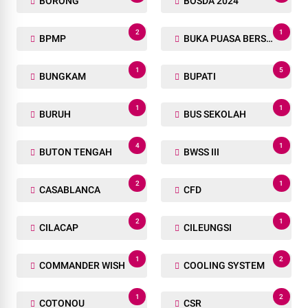
BORONG
BOSDA 2024
2
1
BPMP
BUKA PUASA BERSAMA
1
5
BUNGKAM
BUPATI
1
1
BURUH
BUS SEKOLAH
4
1
BUTON TENGAH
BWSS III
2
1
CASABLANCA
CFD
2
1
CILACAP
CILEUNGSI
1
2
COMMANDER WISH
COOLING SYSTEM
1
2
COTONOU
CSR