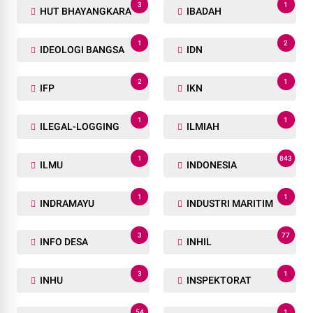
3
1
HUT BHAYANGKARA
IBADAH
1
2
IDEOLOGI BANGSA
IDN
2
1
IFP
IKN
1
1
ILEGAL-LOGGING
ILMIAH
1
843
ILMU
INDONESIA
1
1
INDRAMAYU
INDUSTRI MARITIM
3
77
INFO DESA
INHIL
3
1
INHU
INSPEKTORAT
54
1