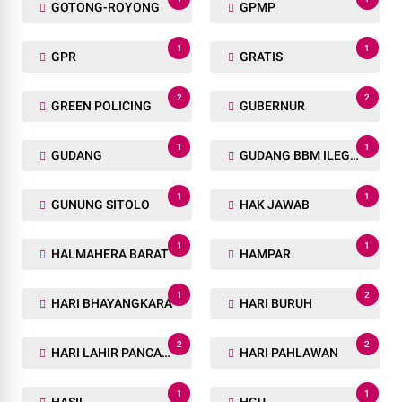
GOTONG-ROYONG
GPMP
1
1
GPR
GRATIS
2
2
GREEN POLICING
GUBERNUR
1
1
GUDANG
GUDANG BBM ILEGAL
1
1
GUNUNG SITOLO
HAK JAWAB
1
1
HALMAHERA BARAT
HAMPAR
1
2
HARI BHAYANGKARA
HARI BURUH
2
2
HARI LAHIR PANCASILA
HARI PAHLAWAN
1
1
HASIL
HGU