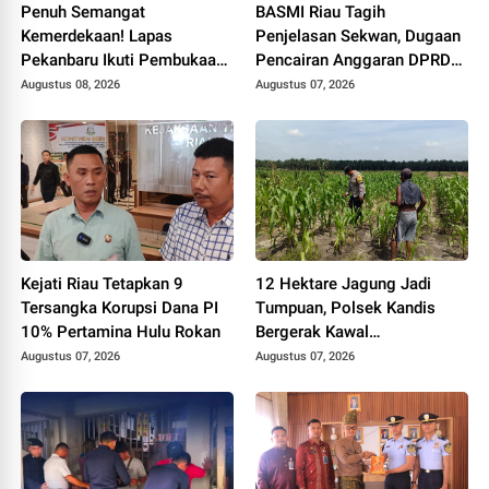
Penuh Semangat
BASMI Riau Tagih
Kemerdekaan! Lapas
Penjelasan Sekwan, Dugaan
Pekanbaru Ikuti Pembukaan
Pencairan Anggaran DPRD
Pekan Olahraga Ditjenpas
Tanpa Prosedur Tuai
Augustus 08, 2026
Augustus 07, 2026
Riau HUT RI ke-81
Sorotan
Kejati Riau Tetapkan 9
12 Hektare Jagung Jadi
Tersangka Korupsi Dana PI
Tumpuan, Polsek Kandis
10% Pertamina Hulu Rokan
Bergerak Kawal
Swasembada Pangan
Augustus 07, 2026
Augustus 07, 2026