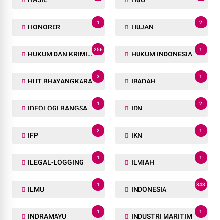
1
2
HONORER
HUJAN
256
1
HUKUM DAN KRIMINAL
HUKUM INDONESIA
3
1
HUT BHAYANGKARA
IBADAH
1
2
IDEOLOGI BANGSA
IDN
2
1
IFP
IKN
1
1
ILEGAL-LOGGING
ILMIAH
1
843
ILMU
INDONESIA
1
1
INDRAMAYU
INDUSTRI MARITIM