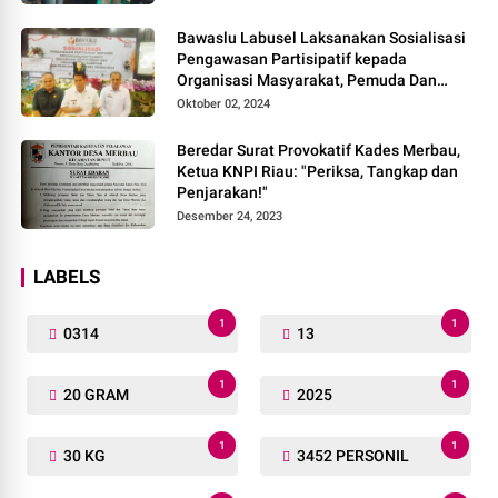
Bawaslu Labusel Laksanakan Sosialisasi
Pengawasan Partisipatif kepada
Organisasi Masyarakat, Pemuda Dan
Agama Pada pilkada Serentak 2024
Oktober 02, 2024
Beredar Surat Provokatif Kades Merbau,
Ketua KNPI Riau: "Periksa, Tangkap dan
Penjarakan!"
Desember 24, 2023
LABELS
1
1
0314
13
1
1
20 GRAM
2025
1
1
30 KG
3452 PERSONIL