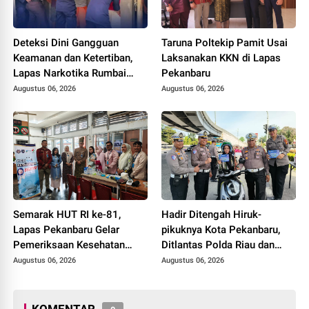
Deteksi Dini Gangguan
Taruna Poltekip Pamit Usai
Keamanan dan Ketertiban,
Laksanakan KKN di Lapas
Lapas Narkotika Rumbai
Pekanbaru
Gelar Razia Rutin Blok
Augustus 06, 2026
Augustus 06, 2026
Hunian
Semarak HUT RI ke-81,
Hadir Ditengah Hiruk-
Lapas Pekanbaru Gelar
pikuknya Kota Pekanbaru,
Pemeriksaan Kesehatan
Ditlantas Polda Riau dan
Gratis untuk Warga Binaan
Polantas KARIB Kobarkan
Augustus 06, 2026
Augustus 06, 2026
dan Masyarakat
Semangat Keselamatan,
Nasionalisme dan Green
Policing Jelang HUT RI Ke-