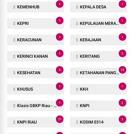
1
1
KEMENHUB
KEPALA DESA
1
1
KEPRI
KEPULAUAN MERANTI
1
1
KERACUNAN
KERAJAAN
1
2
KERINCI KANAN
KERITANG
5
15
KESEHATAN
KETAHANAN PANGAN
1
1
KHUSUS
KKH
1
2
Klasis GBKP Riau - Sumbar.
KNPI
21
2
KNPI RIAU
KODIM 0314