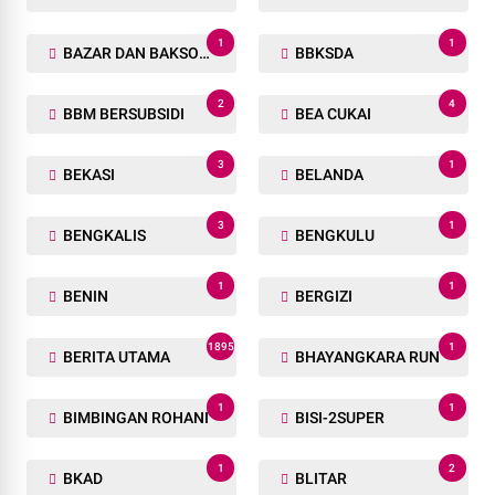
1
1
BAZAR DAN BAKSOS RAMADHAN
BBKSDA
2
4
BBM BERSUBSIDI
BEA CUKAI
3
1
BEKASI
BELANDA
3
1
BENGKALIS
BENGKULU
1
1
BENIN
BERGIZI
1895
1
BERITA UTAMA
BHAYANGKARA RUN
1
1
BIMBINGAN ROHANI
BISI-2SUPER
1
2
BKAD
BLITAR