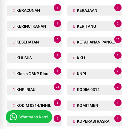
1
1
KERACUNAN
KERAJAAN
1
2
KERINCI KANAN
KERITANG
5
15
KESEHATAN
KETAHANAN PANGAN
1
1
KHUSUS
KKH
1
2
Klasis GBKP Riau - Sumbar.
KNPI
21
2
KNPI RIAU
KODIM 0314
3
1
KODIM 0314/INHIL
KOMITMEN
WhatsApp Kami
2
1
KONFERENSI
KOPERASI RASRA