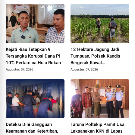
Riau HUT RI ke-81
Sorotan
Kejati Riau Tetapkan 9
12 Hektare Jagung Jadi
Tersangka Korupsi Dana PI
Tumpuan, Polsek Kandis
10% Pertamina Hulu Rokan
Bergerak Kawal
Swasembada Pangan
Augustus 07, 2026
Augustus 07, 2026
Deteksi Dini Gangguan
Taruna Poltekip Pamit Usai
Keamanan dan Ketertiban,
Laksanakan KKN di Lapas