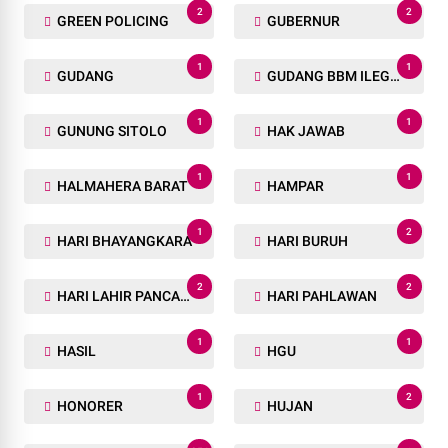
2
2
GREEN POLICING
GUBERNUR
1
1
GUDANG
GUDANG BBM ILEGAL
1
1
GUNUNG SITOLO
HAK JAWAB
1
1
HALMAHERA BARAT
HAMPAR
1
2
HARI BHAYANGKARA
HARI BURUH
2
2
HARI LAHIR PANCASILA
HARI PAHLAWAN
1
1
HASIL
HGU
1
2
HONORER
HUJAN