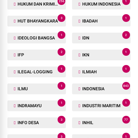
256
1
HUKUM DAN KRIMINAL
HUKUM INDONESIA
3
1
HUT BHAYANGKARA
IBADAH
1
2
IDEOLOGI BANGSA
IDN
2
1
IFP
IKN
1
1
ILEGAL-LOGGING
ILMIAH
1
843
ILMU
INDONESIA
1
1
INDRAMAYU
INDUSTRI MARITIM
3
77
INFO DESA
INHIL
3
1