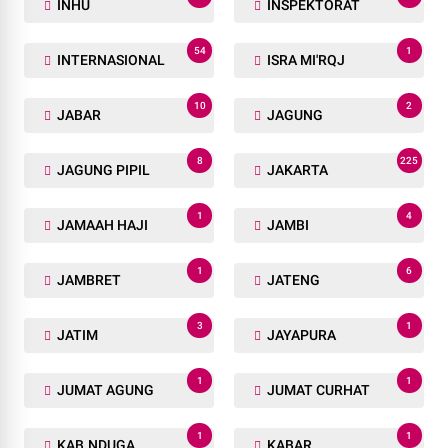
INHU
INSPEKTORAT
54
1
INTERNASIONAL
ISRA MI'RQJ
10
2
JABAR
JAGUNG
8
225
JAGUNG PIPIL
JAKARTA
1
4
JAMAAH HAJI
JAMBI
1
6
JAMBRET
JATENG
3
1
JATIM
JAYAPURA
1
1
JUMAT AGUNG
JUMAT CURHAT
1
1
KAB.NDUGA
KABAR