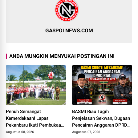
GASPOLNEWS.COM
ANDA MUNGKIN MENYUKAI POSTINGAN INI
Penuh Semangat
BASMI Riau Tagih
Kemerdekaan! Lapas
Penjelasan Sekwan, Dugaan
Pekanbaru Ikuti Pembukaan
Pencairan Anggaran DPRD
Pekan Olahraga Ditjenpas
Tanpa Prosedur Tuai
Augustus 08, 2026
Augustus 07, 2026