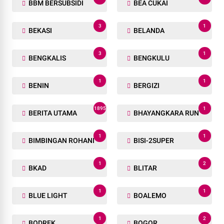
BBM BERSUBSIDI
BEA CUKAI
3
1
BEKASI
BELANDA
3
1
BENGKALIS
BENGKULU
1
1
BENIN
BERGIZI
1895
1
BERITA UTAMA
BHAYANGKARA RUN
1
1
BIMBINGAN ROHANI
BISI-2SUPER
1
2
BKAD
BLITAR
1
1
BLUE LIGHT
BOALEMO
1
2
BODREK
BOGOR