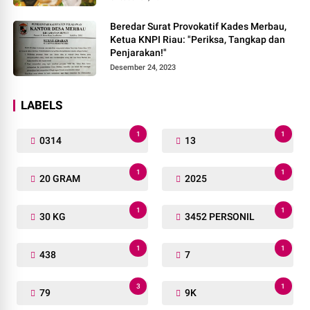
Beredar Surat Provokatif Kades Merbau,
Ketua KNPI Riau: "Periksa, Tangkap dan
Penjarakan!"
Desember 24, 2023
LABELS
1
1
0314
13
1
1
20 GRAM
2025
1
1
30 KG
3452 PERSONIL
1
1
438
7
3
1
79
9K