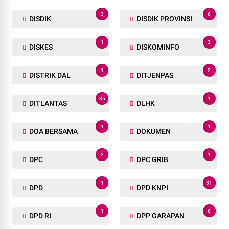
3
6
DISDIK
DISDIK PROVINSI
1
2
DISKES
DISKOMINFO
1
2
DISTRIK DAL
DITJENPAS
35
1
DITLANTAS
DLHK
1
1
DOA BERSAMA
DOKUMEN
2
1
DPC
DPC GRIB
1
31
DPD
DPD KNPI
1
6
DPD RI
DPP GARAPAN