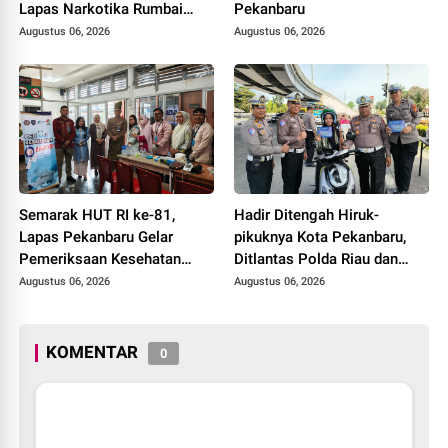
Lapas Narkotika Rumbai
Pekanbaru
Gelar Razia Rutin Blok
Augustus 06, 2026
Augustus 06, 2026
Hunian
Semarak HUT RI ke-81,
Hadir Ditengah Hiruk-
Lapas Pekanbaru Gelar
pikuknya Kota Pekanbaru,
Pemeriksaan Kesehatan
Ditlantas Polda Riau dan
Gratis untuk Warga Binaan
Polantas KARIB Kobarkan
Augustus 06, 2026
Augustus 06, 2026
dan Masyarakat
Semangat Keselamatan,
Nasionalisme dan Green
Policing Jelang HUT RI Ke-
KOMENTAR
0
81 Tahun