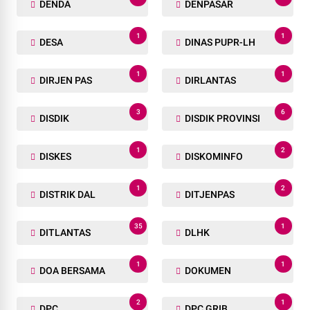
DENDA
DENPASAR
1
1
DESA
DINAS PUPR-LH
1
1
DIRJEN PAS
DIRLANTAS
3
6
DISDIK
DISDIK PROVINSI
1
2
DISKES
DISKOMINFO
1
2
DISTRIK DAL
DITJENPAS
35
1
DITLANTAS
DLHK
1
1
DOA BERSAMA
DOKUMEN
2
1
DPC
DPC GRIB