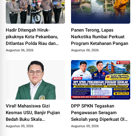
Hadir Ditengah Hiruk-
Panen Terong, Lapas
pikuknya Kota Pekanbaru,
Narkotika Rumbai Perkuat
Ditlantas Polda Riau dan
Program Ketahanan Pangan
Polantas KARIB Kobarkan
Augustus 06, 2026
Augustus 06, 2026
Semangat Keselamatan,
Nasionalisme dan Green
Policing Jelang HUT RI Ke-
81 Tahun
Viral! Mahasiswa Gizi
DPP SPKN Tegaskan
Kesmas USU, Banjir Pujian
Pengawasan Seragam
Bedah Buku Skala
Sekolah yang Diperkuat Oleh
International dari 70 Ribu
Peryataan Plt. KADISDIK
Augustus 05, 2026
Augustus 05, 2026
Rupiah Referensi Akademik
Kota Pekanbaru Seragam