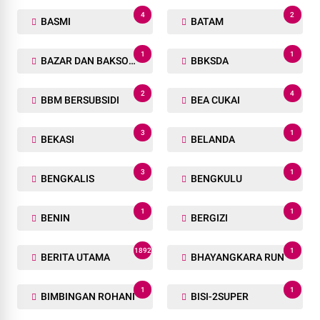
4
2
BASMI
BATAM
1
1
BAZAR DAN BAKSOS RAMADHAN
BBKSDA
2
4
BBM BERSUBSIDI
BEA CUKAI
3
1
BEKASI
BELANDA
3
1
BENGKALIS
BENGKULU
1
1
BENIN
BERGIZI
1892
1
BERITA UTAMA
BHAYANGKARA RUN
1
1
BIMBINGAN ROHANI
BISI-2SUPER