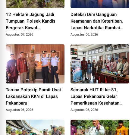
12 Hektare Jagung Jadi
Deteksi Dini Gangguan
Tumpuan, Polsek Kandis
Keamanan dan Ketertiban,
Bergerak Kawal
Lapas Narkotika Rumbai
Swasembada Pangan
Gelar Razia Rutin Blok
Augustus 07, 2026
Augustus 06, 2026
Hunian
Taruna Poltekip Pamit Usai
Semarak HUT RI ke-81,
Laksanakan KKN di Lapas
Lapas Pekanbaru Gelar
Pekanbaru
Pemeriksaan Kesehatan
Gratis untuk Warga Binaan
Augustus 06, 2026
Augustus 06, 2026
dan Masyarakat