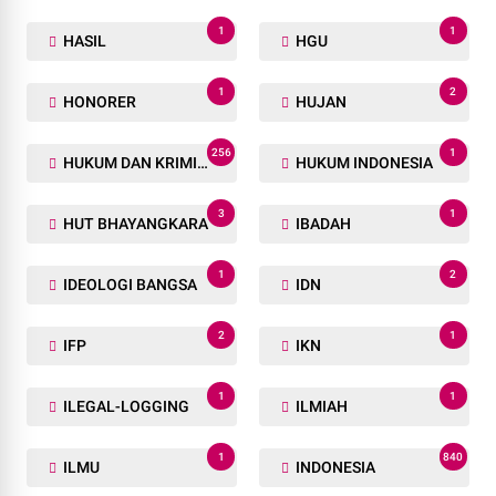
1
1
HASIL
HGU
1
2
HONORER
HUJAN
256
1
HUKUM DAN KRIMINAL
HUKUM INDONESIA
3
1
HUT BHAYANGKARA
IBADAH
1
2
IDEOLOGI BANGSA
IDN
2
1
IFP
IKN
1
1
ILEGAL-LOGGING
ILMIAH
1
840
ILMU
INDONESIA