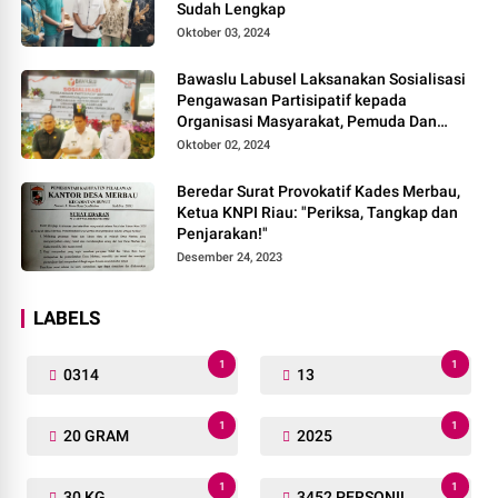
Sudah Lengkap
Oktober 03, 2024
Bawaslu Labusel Laksanakan Sosialisasi
Pengawasan Partisipatif kepada
Organisasi Masyarakat, Pemuda Dan
Agama Pada pilkada Serentak 2024
Oktober 02, 2024
Beredar Surat Provokatif Kades Merbau,
Ketua KNPI Riau: "Periksa, Tangkap dan
Penjarakan!"
Desember 24, 2023
LABELS
1
1
0314
13
1
1
20 GRAM
2025
1
1
30 KG
3452 PERSONIL