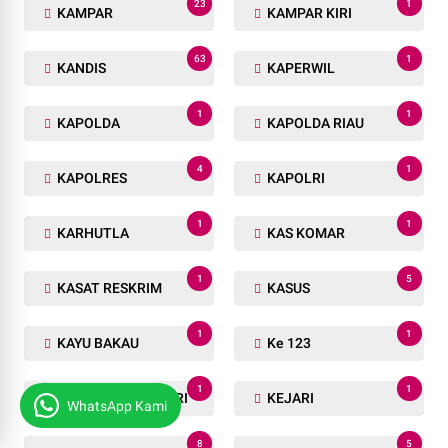
23
1
KAMPAR
KAMPAR KIRI
63
1
KANDIS
KAPERWIL
1
1
KAPOLDA
KAPOLDA RIAU
4
1
KAPOLRES
KAPOLRI
1
1
KARHUTLA
KAS KOMAR
1
5
KASAT RESKRIM
KASUS
1
1
KAYU BAKAU
Ke 123
1
1
KEJAKSAAN NEGERI
KEJARI
WhatsApp Kami
8
5