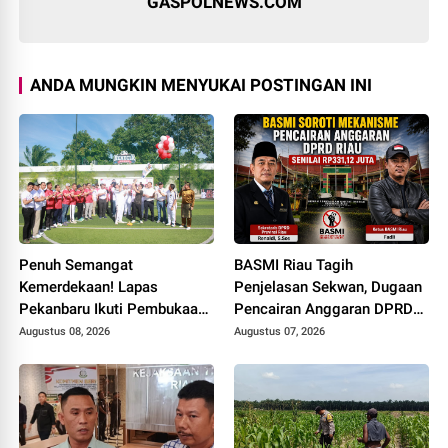
GASPOLNEWS.COM
ANDA MUNGKIN MENYUKAI POSTINGAN INI
Penuh Semangat
BASMI Riau Tagih
Kemerdekaan! Lapas
Penjelasan Sekwan, Dugaan
Pekanbaru Ikuti Pembukaan
Pencairan Anggaran DPRD
Pekan Olahraga Ditjenpas
Tanpa Prosedur Tuai
Augustus 08, 2026
Augustus 07, 2026
Riau HUT RI ke-81
Sorotan