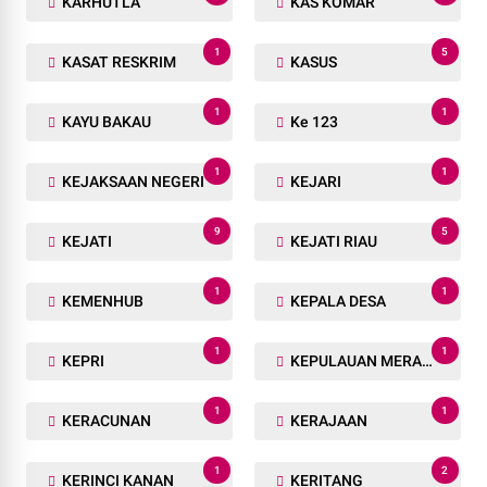
KARHUTLA
KAS KOMAR
1
5
KASAT RESKRIM
KASUS
1
1
KAYU BAKAU
Ke 123
1
1
KEJAKSAAN NEGERI
KEJARI
9
5
KEJATI
KEJATI RIAU
1
1
KEMENHUB
KEPALA DESA
1
1
KEPRI
KEPULAUAN MERANTI
1
1
KERACUNAN
KERAJAAN
1
2
KERINCI KANAN
KERITANG