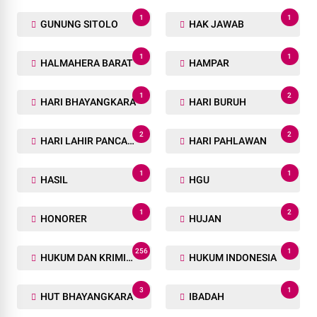
1
1
GUNUNG SITOLO
HAK JAWAB
1
1
HALMAHERA BARAT
HAMPAR
1
2
HARI BHAYANGKARA
HARI BURUH
2
2
HARI LAHIR PANCASILA
HARI PAHLAWAN
1
1
HASIL
HGU
1
2
HONORER
HUJAN
256
1
HUKUM DAN KRIMINAL
HUKUM INDONESIA
3
1
HUT BHAYANGKARA
IBADAH