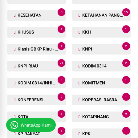
5
15
KESEHATAN
KETAHANAN PANGAN
1
1
KHUSUS
KKH
1
2
Klasis GBKP Riau - Sumbar.
KNPI
21
2
KNPI RIAU
KODIM 0314
3
1
KODIM 0314/INHIL
KOMITMEN
2
1
KONFERENSI
KOPERASI RASRA
1
9
KOTA
KOTAPINANG
WhatsApp Kami
1
1
KP. RAKYAT
KPK