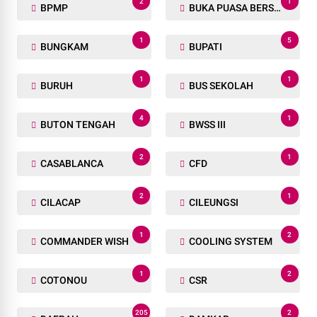
2
1
BPMP
BUKA PUASA BERSAMA
1
5
BUNGKAM
BUPATI
1
1
BURUH
BUS SEKOLAH
4
1
BUTON TENGAH
BWSS III
2
1
CASABLANCA
CFD
2
1
CILACAP
CILEUNGSI
1
2
COMMANDER WISH
COOLING SYSTEM
1
2
COTONOU
CSR
205
2