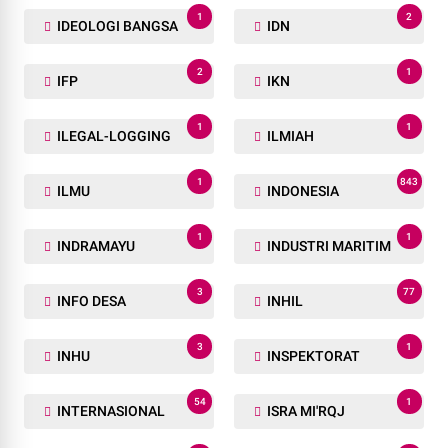
1
2
IDEOLOGI BANGSA
IDN
2
1
IFP
IKN
1
1
ILEGAL-LOGGING
ILMIAH
1
843
ILMU
INDONESIA
1
1
INDRAMAYU
INDUSTRI MARITIM
3
77
INFO DESA
INHIL
3
1
INHU
INSPEKTORAT
54
1
INTERNASIONAL
ISRA MI'RQJ