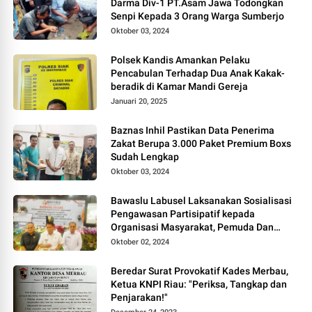
Darma Div-1 PT.Asam Jawa Todongkan
Senpi Kepada 3 Orang Warga Sumberjo
Oktober 03, 2024
Polsek Kandis Amankan Pelaku
Pencabulan Terhadap Dua Anak Kakak-
beradik di Kamar Mandi Gereja
Januari 20, 2025
Baznas Inhil Pastikan Data Penerima
Zakat Berupa 3.000 Paket Premium Boxs
Sudah Lengkap
Oktober 03, 2024
Bawaslu Labusel Laksanakan Sosialisasi
Pengawasan Partisipatif kepada
Organisasi Masyarakat, Pemuda Dan
Agama Pada pilkada Serentak 2024
Oktober 02, 2024
Beredar Surat Provokatif Kades Merbau,
Ketua KNPI Riau: "Periksa, Tangkap dan
Penjarakan!"