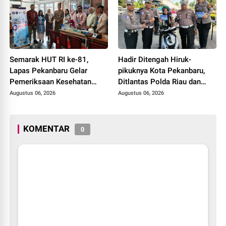
Semarak HUT RI ke-81,
Hadir Ditengah Hiruk-
Lapas Pekanbaru Gelar
pikuknya Kota Pekanbaru,
Pemeriksaan Kesehatan
Ditlantas Polda Riau dan
Gratis untuk Warga Binaan
Polantas KARIB Kobarkan
Augustus 06, 2026
Augustus 06, 2026
dan Masyarakat
Semangat Keselamatan,
Nasionalisme dan Green
Policing Jelang HUT RI Ke-
KOMENTAR
0
81 Tahun