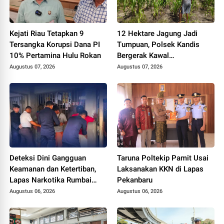
Kejati Riau Tetapkan 9
12 Hektare Jagung Jadi
Tersangka Korupsi Dana PI
Tumpuan, Polsek Kandis
10% Pertamina Hulu Rokan
Bergerak Kawal
Swasembada Pangan
Augustus 07, 2026
Augustus 07, 2026
Deteksi Dini Gangguan
Taruna Poltekip Pamit Usai
Keamanan dan Ketertiban,
Laksanakan KKN di Lapas
Lapas Narkotika Rumbai
Pekanbaru
Gelar Razia Rutin Blok
Augustus 06, 2026
Augustus 06, 2026
Hunian