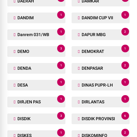
DAERAH
DAMKAR
1
1
DANDIM
DANDIM CUP VII
1
2
Danrem 031/WB
DAPUR MBG
3
1
DEMO
DEMOKRAT
1
2
DENDA
DENPASAR
1
1
DESA
DINAS PUPR-LH
1
1
DIRJEN PAS
DIRLANTAS
3
6
DISDIK
DISDIK PROVINSI
1
2
DISKES
DISKOMINFO