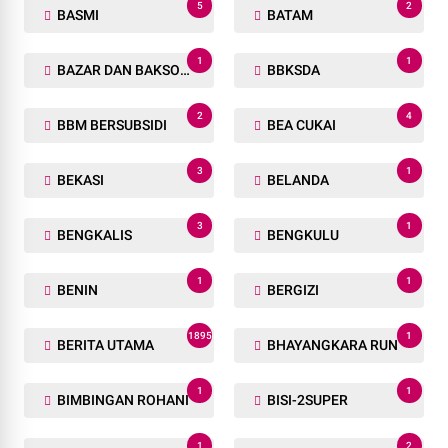
5
2
BASMI
BATAM
1
1
BAZAR DAN BAKSOS RAMADHAN
BBKSDA
2
4
BBM BERSUBSIDI
BEA CUKAI
3
1
BEKASI
BELANDA
3
1
BENGKALIS
BENGKULU
1
1
BENIN
BERGIZI
1895
1
BERITA UTAMA
BHAYANGKARA RUN
1
1
BIMBINGAN ROHANI
BISI-2SUPER
1
2