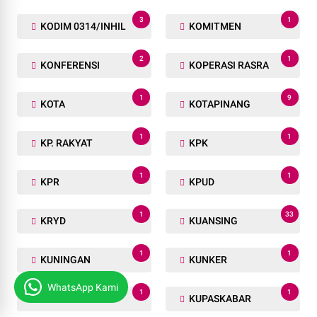
3
1
KODIM 0314/INHIL
KOMITMEN
2
1
KONFERENSI
KOPERASI RASRA
1
9
KOTA
KOTAPINANG
1
1
KP. RAKYAT
KPK
1
1
KPR
KPUD
1
33
KRYD
KUANSING
1
1
KUNINGAN
KUNKER
WhatsApp Kami
1
1
KUPANG
KUPASKABAR