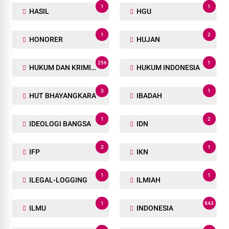
1
1
HASIL
HGU
1
2
HONORER
HUJAN
256
1
HUKUM DAN KRIMINAL
HUKUM INDONESIA
3
1
HUT BHAYANGKARA
IBADAH
1
2
IDEOLOGI BANGSA
IDN
2
1
IFP
IKN
1
1
ILEGAL-LOGGING
ILMIAH
1
843
ILMU
INDONESIA