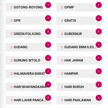
1
1
GOTONG-ROYONG
GPMP
1
1
GPR
GRATIS
2
2
GREEN POLICING
GUBERNUR
1
1
GUDANG
GUDANG BBM ILEGAL
1
1
GUNUNG SITOLO
HAK JAWAB
1
1
HALMAHERA BARAT
HAMPAR
1
2
HARI BHAYANGKARA
HARI BURUH
2
2
HARI LAHIR PANCASILA
HARI PAHLAWAN