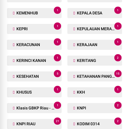
1
1
KEMENHUB
KEPALA DESA
1
1
KEPRI
KEPULAUAN MERANTI
1
1
KERACUNAN
KERAJAAN
1
2
KERINCI KANAN
KERITANG
5
15
KESEHATAN
KETAHANAN PANGAN
1
1
KHUSUS
KKH
1
2
Klasis GBKP Riau - Sumbar.
KNPI
21
2
KNPI RIAU
KODIM 0314