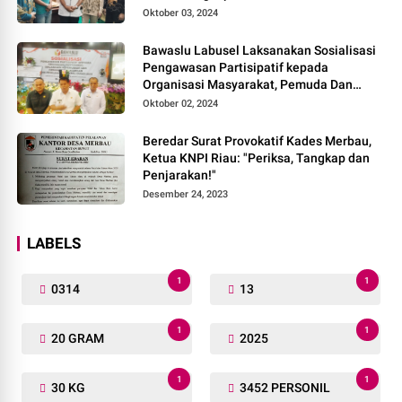
Oktober 03, 2024
Bawaslu Labusel Laksanakan Sosialisasi
Pengawasan Partisipatif kepada
Organisasi Masyarakat, Pemuda Dan
Agama Pada pilkada Serentak 2024
Oktober 02, 2024
Beredar Surat Provokatif Kades Merbau,
Ketua KNPI Riau: "Periksa, Tangkap dan
Penjarakan!"
Desember 24, 2023
LABELS
1
1
0314
13
1
1
20 GRAM
2025
1
1
30 KG
3452 PERSONIL