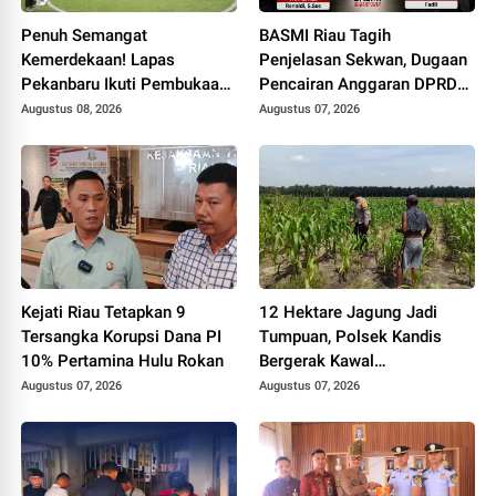
Penuh Semangat
BASMI Riau Tagih
Kemerdekaan! Lapas
Penjelasan Sekwan, Dugaan
Pekanbaru Ikuti Pembukaan
Pencairan Anggaran DPRD
Pekan Olahraga Ditjenpas
Tanpa Prosedur Tuai
Augustus 08, 2026
Augustus 07, 2026
Riau HUT RI ke-81
Sorotan
Kejati Riau Tetapkan 9
12 Hektare Jagung Jadi
Tersangka Korupsi Dana PI
Tumpuan, Polsek Kandis
10% Pertamina Hulu Rokan
Bergerak Kawal
Swasembada Pangan
Augustus 07, 2026
Augustus 07, 2026