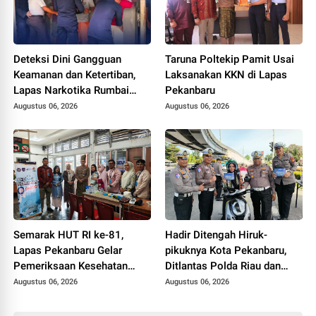
Deteksi Dini Gangguan
Taruna Poltekip Pamit Usai
Keamanan dan Ketertiban,
Laksanakan KKN di Lapas
Lapas Narkotika Rumbai
Pekanbaru
Gelar Razia Rutin Blok
Augustus 06, 2026
Augustus 06, 2026
Hunian
Semarak HUT RI ke-81,
Hadir Ditengah Hiruk-
Lapas Pekanbaru Gelar
pikuknya Kota Pekanbaru,
Pemeriksaan Kesehatan
Ditlantas Polda Riau dan
Gratis untuk Warga Binaan
Polantas KARIB Kobarkan
Augustus 06, 2026
Augustus 06, 2026
dan Masyarakat
Semangat Keselamatan,
Nasionalisme dan Green