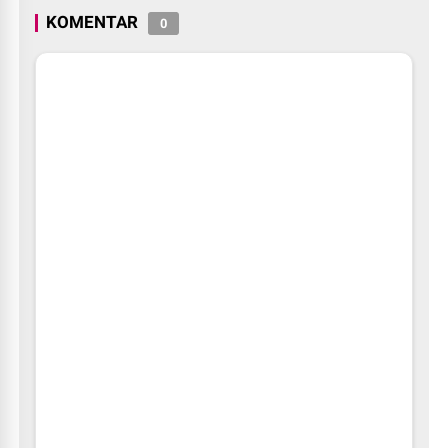
Policing Jelang HUT RI Ke-
KOMENTAR
0
81 Tahun