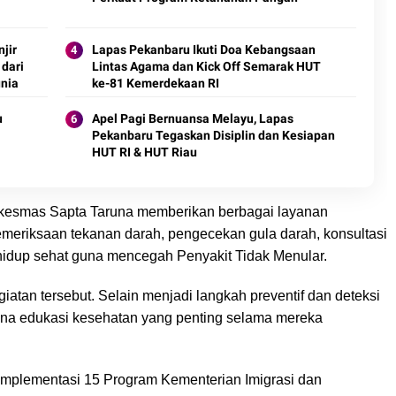
n
jir
Lapas Pekanbaru Ikuti Doa Kebangsaan
 dari
Lintas Agama dan Kick Off Semarak HUT
unia
ke-81 Kemerdekaan RI
u
Apel Pagi Bernuansa Melayu, Lapas
Pekanbaru Tegaskan Disiplin dan Kesiapan
HUT RI & HUT Riau
skesmas Sapta Taruna memberikan berbagai layanan
emeriksaan tekanan darah, pengecekan gula darah, konsultasi
hidup sehat guna mencegah Penyakit Tidak Menular.
giatan tersebut. Selain menjadi langkah preventif dan deteksi
arana edukasi kesehatan yang penting selama mereka
implementasi 15 Program Kementerian Imigrasi dan