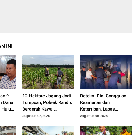
N INI
kan 9
12 Hektare Jagung Jadi
Deteksi Dini Gangguan
i Dana
Tumpuan, Polsek Kandis
Keamanan dan
 Hulu
Bergerak Kawal
Ketertiban, Lapas
Swasembada Pangan
Narkotika Rumbai Gelar
Augustus 07, 2026
Augustus 06, 2026
Razia Rutin Blok Hunian