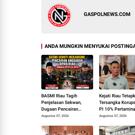
GASPOLNEWS.COM
ANDA MUNGKIN MENYUKAI POSTINGA
BASMI Riau Tagih
Kejati Riau Tetap
Penjelasan Sekwan,
Tersangka Korups
Dugaan Pencairan
PI 10% Pertamina
Anggaran DPRD Tanpa
Rokan
Augustus 07, 2026
Augustus 07, 2026
Prosedur Tuai Sorotan