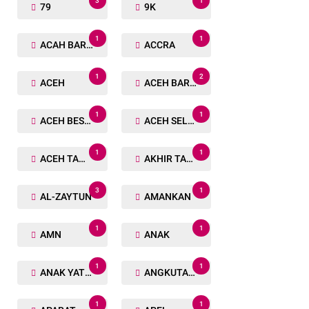
3
1
79
9K
1
1
ACAH BARAT
ACCRA
1
2
ACEH
ACEH BARAT
1
1
ACEH BESAR
ACEH SELATAN
1
1
ACEH TAMIANG
AKHIR TAHUN
3
1
AL-ZAYTUN
AMANKAN
1
1
AMN
ANAK
1
1
ANAK YATIM
ANGKUTAN TRANSPORTASI
1
1