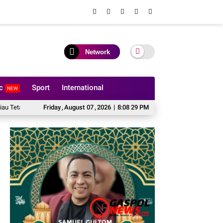
Network
ic
Sport
International
NEW
an 9 Tersangka Korupsi Dana PI 10% Pertamina Hulu Rokan
Friday
,
August
07
,
2026
|
8:08 31 PM
12 Hektare Jag