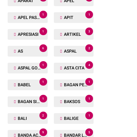
APARAT
APEL
1
1
APEL PASUKAN
APIT
1
3
APRESIASI
ARTIKEL
6
2
AS
ASPAL
1
4
ASPAL GORENG
ASTA CITA
1
1
BABEL
BAGAN PETE
1
1
BAGAN SIAPIN API
BAKSOS
2
1
BALI
BALIGE
9
5
BANDA ACEH
BANDAR LAMPUNG