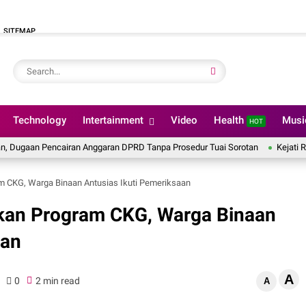
SITEMAP
Technology
Intertainment
Video
Health
Mus
HOT
encairan Anggaran DPRD Tanpa Prosedur Tuai Sorotan
Kejati Riau Tetapk
m CKG, Warga Binaan Antusias Ikuti Pemeriksaan
kan Program CKG, Warga Binaan
aan
A
0
2 min read
A