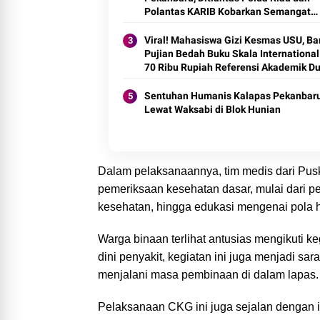
Polantas KARIB Kobarkan Semangat
Keselamatan, Nasionalisme dan Gree
Policing Jelang HUT RI Ke-81 Tahun
Viral! Mahasiswa Gizi Kesmas USU, Ban
Pujian Bedah Buku Skala International
70 Ribu Rupiah Referensi Akademik D
Sentuhan Humanis Kalapas Pekanbar
Lewat Waksabi di Blok Hunian
Dalam pelaksanaannya, tim medis dari Pu
pemeriksaan kesehatan dasar, mulai dari p
kesehatan, hingga edukasi mengenai pola 
Warga binaan terlihat antusias mengikuti ke
dini penyakit, kegiatan ini juga menjadi s
menjalani masa pembinaan di dalam lapas.
Pelaksanaan CKG ini juga sejalan dengan 