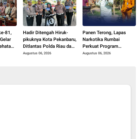
ke-81,
Hadir Ditengah Hiruk-
Panen Terong, Lapas
Gelar
pikuknya Kota Pekanbaru,
Narkotika Rumbai
ehatan
Ditlantas Polda Riau dan
Perkuat Program
ga
Polantas KARIB Kobarkan
Ketahanan Pangan
Augustus 06, 2026
Augustus 06, 2026
rakat
Semangat Keselamatan,
Nasionalisme dan Green
Policing Jelang HUT RI
Ke-81 Tahun