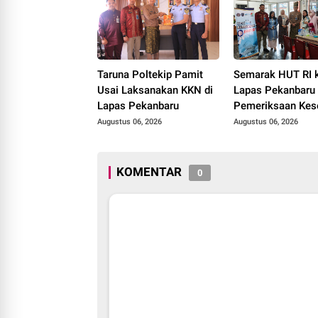
Taruna Poltekip Pamit
Semarak HUT RI 
Usai Laksanakan KKN di
Lapas Pekanbaru 
Lapas Pekanbaru
Pemeriksaan Kes
Gratis untuk War
Augustus 06, 2026
Augustus 06, 2026
Binaan dan Masya
KOMENTAR
0