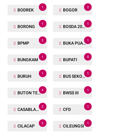
1
2
BODREK
BOGOR
1
1
BORONG
BOSDA 2024
2
1
BPMP
BUKA PUASA BERSAMA
1
5
BUNGKAM
BUPATI
1
1
BURUH
BUS SEKOLAH
4
1
BUTON TENGAH
BWSS III
2
1
CASABLANCA
CFD
2
1
CILACAP
CILEUNGSI