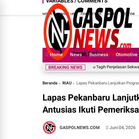
VARIABLES / COMMENTS
HOME
ABOUT US
CONTACT US
INDEX
EDITOR
Home
News
Business
Otomotive
BASMI Riau Tagih Penjelasan Sekwan, Dugaan P
BREAKING NEWS
Beranda
RIAU
Lapas Pekanbaru Lanjutkan Progra
Lapas Pekanbaru Lanjut
Antusias Ikuti Pemeriks
GASPOLNEWS.COM
Juni 04, 2026