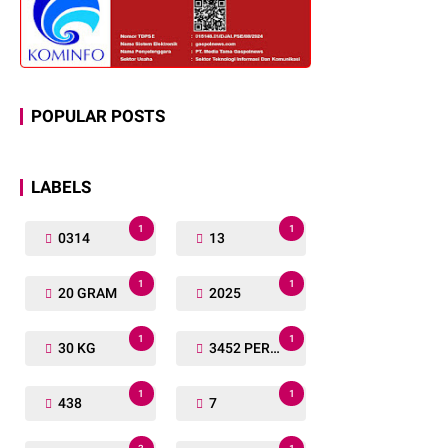
POPULAR POSTS
LABELS
1
1
0314
13
1
1
20 GRAM
2025
1
1
30 KG
3452 PERSONIL
1
1
438
7