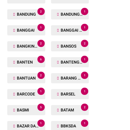
2
1
BANDUNG
BANDUNG BARAT
1
1
BANGGAI
BANGGAI LAUT
2
2
BANGKINANG
BANSOS
6
1
BANTEN
BANTENG RAIDERS
2
1
BANTUAN
BARANG TUAKA
1
1
BARCODE
BARSEL
5
2
BASMI
BATAM
1
1
BAZAR DAN BAKSOS RAMADHAN
BBKSDA