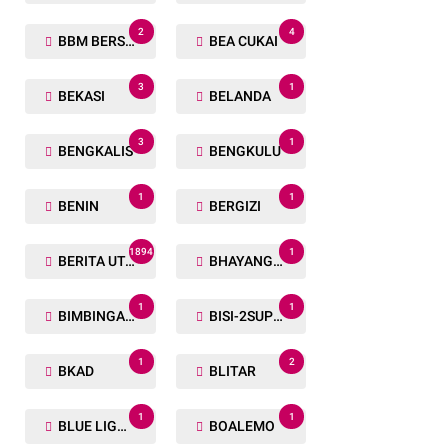
2
4
BBM BERSUBSIDI
BEA CUKAI
3
1
BEKASI
BELANDA
3
1
BENGKALIS
BENGKULU
1
1
BENIN
BERGIZI
1894
1
BERITA UTAMA
BHAYANGKARA RUN
1
1
BIMBINGAN ROHANI
BISI-2SUPER
1
2
BKAD
BLITAR
1
1
BLUE LIGHT
BOALEMO