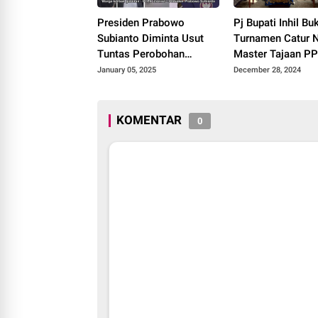
Presiden Prabowo
Pj Bupati Inhil Bu
Subianto Diminta Usut
Turnamen Catur 
Tuntas Perobohan
Master Tajaan P
Rumah Warga oleh PTPN
Sinergitas Percasi
January 05, 2025
December 28, 2024
I Regional 7 di Desa
Natar, Lampung Selatan
KOMENTAR
0