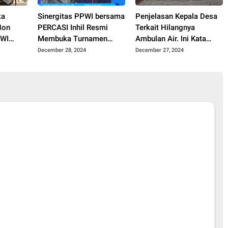
ka
Sinergitas PPWI bersama
Penjelasan Kepala Desa
Non
PERCASI Inhil Resmi
Terkait Hilangnya
PWI
Membuka Turnamen
Ambulan Air. Ini Kata
 Inhil
Catur Non Master
Agus Sahroni!!!
December 28, 2024
December 27, 2024