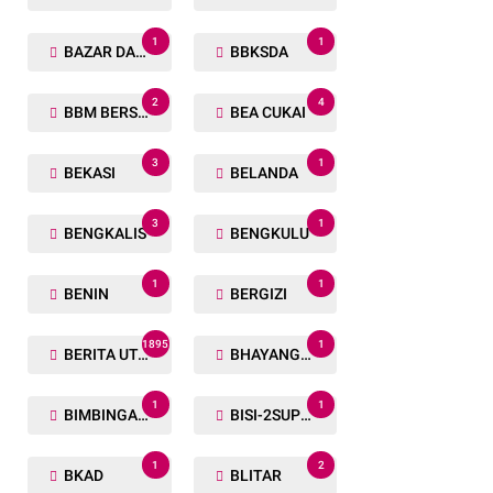
1
1
BAZAR DAN BAKSOS RAMADHAN
BBKSDA
2
4
BBM BERSUBSIDI
BEA CUKAI
3
1
BEKASI
BELANDA
3
1
BENGKALIS
BENGKULU
1
1
BENIN
BERGIZI
1895
1
BERITA UTAMA
BHAYANGKARA RUN
1
1
BIMBINGAN ROHANI
BISI-2SUPER
1
2
BKAD
BLITAR