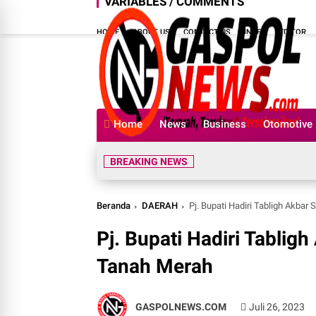
VARIABLES / COMMENTS
HOME
ABOUT US
CONTACT US
INDEX
EDITOR
Home
News
Business
Otomotive
BREAKING NEWS
Beranda
DAERAH
Pj. Bupati Hadiri Tabligh Akba
Pj. Bupati Hadiri Tabli
Tanah Merah
GASPOLNEWS.COM
Juli 26, 2023