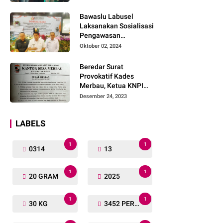
Lengkap
Bawaslu Labusel
Laksanakan Sosialisasi
Pengawasan
Partisipatif kepada
Oktober 02, 2024
Organisasi Masyarakat,
Pemuda Dan Agama
Beredar Surat
Pada pilkada Serentak
Provokatif Kades
2024
Merbau, Ketua KNPI
Riau: "Periksa, Tangkap
Desember 24, 2023
dan Penjarakan!"
LABELS
1
1
0314
13
1
1
20 GRAM
2025
1
1
30 KG
3452 PERSONIL