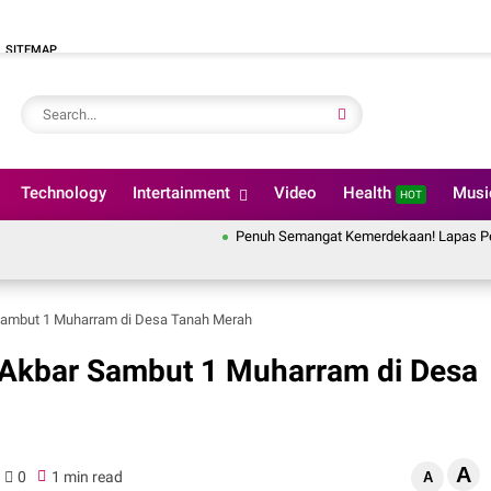
SITEMAP
Technology
Intertainment
Video
Health
Mus
HOT
Penuh Semangat Kemerdekaan! Lapas Pekanbaru Iku
r Sambut 1 Muharram di Desa Tanah Merah
gh Akbar Sambut 1 Muharram di Desa
A
0
1 min read
A