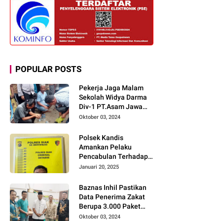
POPULAR POSTS
Pekerja Jaga Malam
Sekolah Widya Darma
Div-1 PT.Asam Jawa
Todongkan Senpi
Oktober 03, 2024
Kepada 3 Orang Warga
Sumberjo
Polsek Kandis
Amankan Pelaku
Pencabulan Terhadap
Dua Anak Kakak-
Januari 20, 2025
beradik di Kamar Mandi
Gereja
Baznas Inhil Pastikan
Data Penerima Zakat
Berupa 3.000 Paket
Premium Boxs Sudah
Oktober 03, 2024