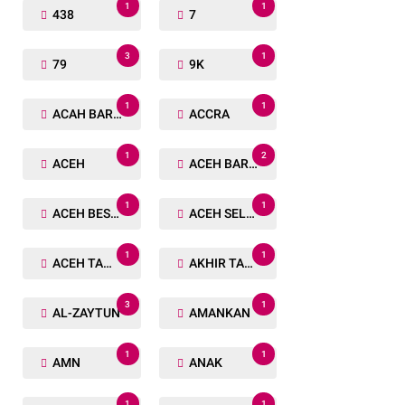
1
1
438
7
3
1
79
9K
1
1
ACAH BARAT
ACCRA
1
2
ACEH
ACEH BARAT
1
1
ACEH BESAR
ACEH SELATAN
1
1
ACEH TAMIANG
AKHIR TAHUN
3
1
AL-ZAYTUN
AMANKAN
1
1
AMN
ANAK
1
1