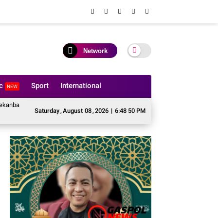
Network
ic
Sport
International
NEW
ti Pembukaan Pekan Olahraga Ditjenpas Riau HUT RI ke-81
BASMI Riau T
Saturday
,
August
08
,
2026
|
6:48 51 PM