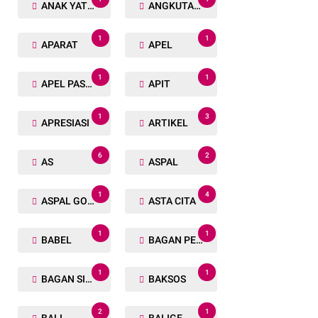
ANAK YATIM
ANGKUTAN TRANSPORTASI
1
1
APARAT
APEL
1
1
APEL PASUKAN
APIT
1
3
APRESIASI
ARTIKEL
6
2
AS
ASPAL
1
4
ASPAL GORENG
ASTA CITA
1
1
BABEL
BAGAN PETE
1
1
BAGAN SIAPIN API
BAKSOS
2
1