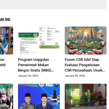
N INI
nsi
Program Unggulan
Forum CSR Inhil Siap
nhil
Pemerintah Makan
Evaluasi Pengelolaan
Bergizi Gratis (MBG)
CSR Perusahaan, Usulkan
Melibatkan Kerjasama
Regulasi Baru
January 05, 2025
January 05, 2025
Badan Gizi Nasional dan
Kementerian Koperasi
dalam Upaya
Memperdayakan UMKM
Tempatan