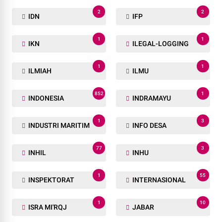
2
2
IDN
IFP
1
1
IKN
ILEGAL-LOGGING
1
1
ILMIAH
ILMU
852
1
INDONESIA
INDRAMAYU
1
3
INDUSTRI MARITIM
INFO DESA
77
3
INHIL
INHU
1
55
INSPEKTORAT
INTERNASIONAL
1
10
ISRA MI'RQJ
JABAR