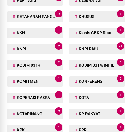
KERITANG
KESEHATAN
16
1
KETAHANAN PANGAN
KHUSUS
1
1
KKH
Klasis GBKP Riau - Sumbar.
2
21
KNPI
KNPI RIAU
2
3
KODIM 0314
KODIM 0314/INHIL
1
2
KOMITMEN
KONFERENSI
1
1
KOPERASI RASRA
KOTA
9
1
KOTAPINANG
KP. RAKYAT
1
1
KPK
KPR