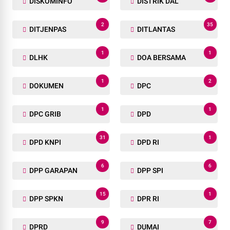
DISKOMINFO
DISTRIK DAL
2
35
DITJENPAS
DITLANTAS
1
1
DLHK
DOA BERSAMA
1
2
DOKUMEN
DPC
1
1
DPC GRIB
DPD
31
1
DPD KNPI
DPD RI
6
6
DPP GARAPAN
DPP SPI
15
1
DPP SPKN
DPR RI
9
7
DPRD
DUMAI