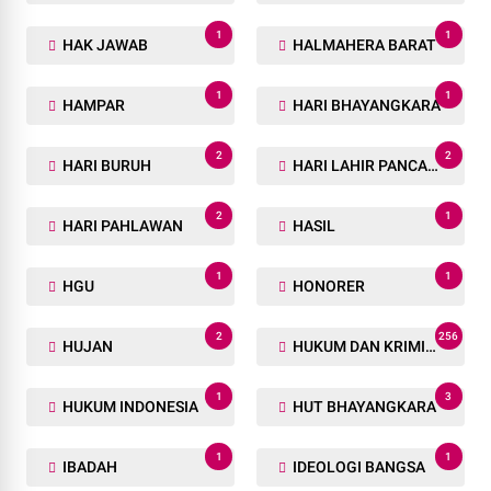
1
1
HAK JAWAB
HALMAHERA BARAT
1
1
HAMPAR
HARI BHAYANGKARA
2
2
HARI BURUH
HARI LAHIR PANCASILA
2
1
HARI PAHLAWAN
HASIL
1
1
HGU
HONORER
2
256
HUJAN
HUKUM DAN KRIMINAL
1
3
HUKUM INDONESIA
HUT BHAYANGKARA
1
1
IBADAH
IDEOLOGI BANGSA