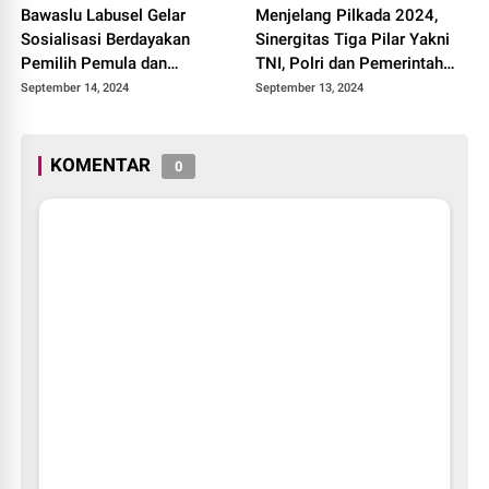
Bawaslu Labusel Gelar
Menjelang Pilkada 2024,
Sosialisasi Berdayakan
Sinergitas Tiga Pilar Yakni
Pemilih Pemula dan
TNI, Polri dan Pemerintah
Pengawasan Partisipatif
Daerah Terus Diperkuat di
September 14, 2024
September 13, 2024
Pada Pemilu 2024
Kabupaten Indragiri Hilir
KOMENTAR
0