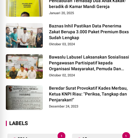
Pencabulan Terhadap Dua Anak Kakak-
beradik di Kamar Mandi Gereja
Januari 20, 2025
Baznas Inhil Pastikan Data Penerima
Zakat Berupa 3.000 Paket Premium Boxs
Sudah Lengkap
Oktober 03, 2024
Bawaslu Labusel Laksanakan Sosialisasi
Pengawasan Partisipatif kepada
Organisasi Masyarakat, Pemuda Dan
Agama Pada pilkada Serentak 2024
Oktober 02, 2024
Beredar Surat Provokatif Kades Merbau,
Ketua KNPI Riau: "Periksa, Tangkap dan
Penjarakan!"
Desember 24, 2023
LABELS
1
1