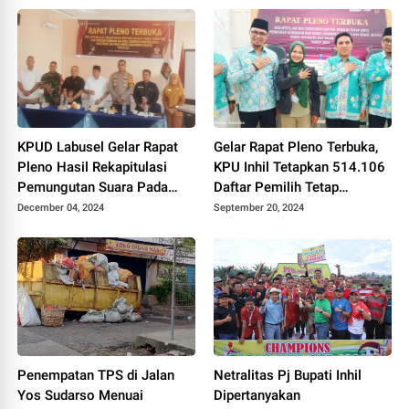
KPUD Labusel Gelar Rapat
Gelar Rapat Pleno Terbuka,
Pleno Hasil Rekapitulasi
KPU Inhil Tetapkan 514.106
Pemungutan Suara Pada
Daftar Pemilih Tetap
Pilkada Serentak 2024
Tersebar di 1.558 TPS
December 04, 2024
September 20, 2024
Penempatan TPS di Jalan
Netralitas Pj Bupati Inhil
Yos Sudarso Menuai
Dipertanyakan