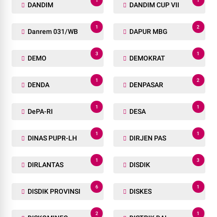
1
1
DANDIM
DANDIM CUP VII
1
2
Danrem 031/WB
DAPUR MBG
3
1
DEMO
DEMOKRAT
1
2
DENDA
DENPASAR
1
1
DePA-RI
DESA
1
1
DINAS PUPR-LH
DIRJEN PAS
1
3
DIRLANTAS
DISDIK
6
1
DISDIK PROVINSI
DISKES
2
1