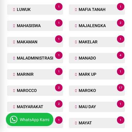
1
1
LUWUK
MAFIA TANAH
1
2
MAHASISWA
MAJALENGKA
1
1
MAKAMAN
MAKELAR
1
4
MALADMINISTRASI
MANADO
1
1
MARINIR
MARK UP
2
17
MAROCCO
MAROKO
2
1
MASYARAKAT
MAU DAY
WhatsApp Kami
1
1
MAULID NABI
MAYAT