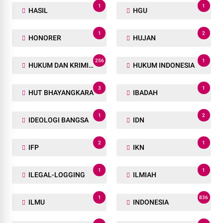
1
1
HASIL
HGU
1
2
HONORER
HUJAN
256
1
HUKUM DAN KRIMINAL
HUKUM INDONESIA
3
1
HUT BHAYANGKARA
IBADAH
1
2
IDEOLOGI BANGSA
IDN
2
1
IFP
IKN
1
1
ILEGAL-LOGGING
ILMIAH
1
836
ILMU
INDONESIA