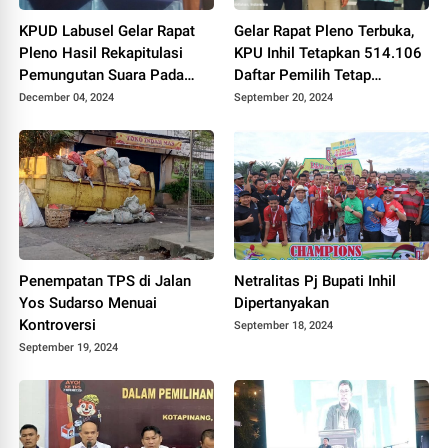
KPUD Labusel Gelar Rapat
Gelar Rapat Pleno Terbuka,
Pleno Hasil Rekapitulasi
KPU Inhil Tetapkan 514.106
Pemungutan Suara Pada
Daftar Pemilih Tetap
Pilkada Serentak 2024
Tersebar di 1.558 TPS
December 04, 2024
September 20, 2024
Penempatan TPS di Jalan
Netralitas Pj Bupati Inhil
Yos Sudarso Menuai
Dipertanyakan
Kontroversi
September 18, 2024
September 19, 2024