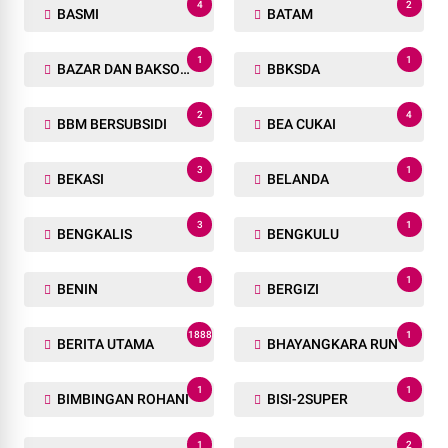
4
2
BASMI
BATAM
1
1
BAZAR DAN BAKSOS RAMADHAN
BBKSDA
2
4
BBM BERSUBSIDI
BEA CUKAI
3
1
BEKASI
BELANDA
3
1
BENGKALIS
BENGKULU
1
1
BENIN
BERGIZI
1888
1
BERITA UTAMA
BHAYANGKARA RUN
1
1
BIMBINGAN ROHANI
BISI-2SUPER
1
2