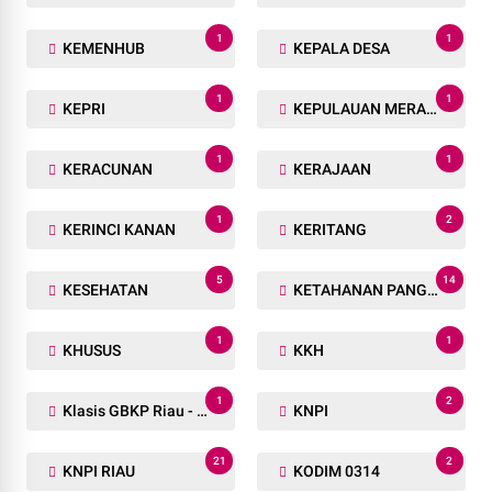
1
1
KEMENHUB
KEPALA DESA
1
1
KEPRI
KEPULAUAN MERANTI
1
1
KERACUNAN
KERAJAAN
1
2
KERINCI KANAN
KERITANG
5
14
KESEHATAN
KETAHANAN PANGAN
1
1
KHUSUS
KKH
1
2
Klasis GBKP Riau - Sumbar.
KNPI
21
2
KNPI RIAU
KODIM 0314