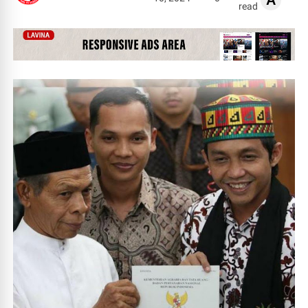
A
read