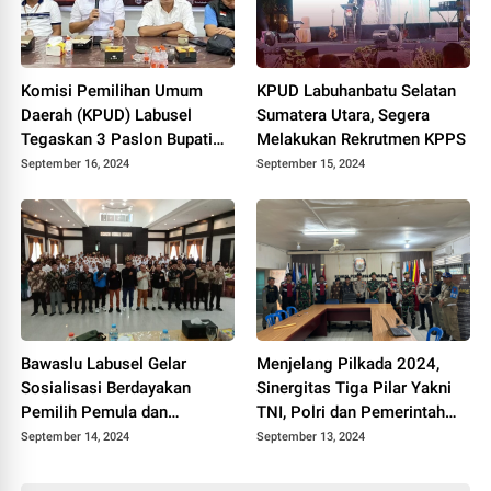
Komisi Pemilihan Umum
KPUD Labuhanbatu Selatan
Daerah (KPUD) Labusel
Sumatera Utara, Segera
Tegaskan 3 Paslon Bupati
Melakukan Rekrutmen KPPS
Memenuhi Persyaratan
September 16, 2024
September 15, 2024
Kesehatan
Bawaslu Labusel Gelar
Menjelang Pilkada 2024,
Sosialisasi Berdayakan
Sinergitas Tiga Pilar Yakni
Pemilih Pemula dan
TNI, Polri dan Pemerintah
Pengawasan Partisipatif
Daerah Terus Diperkuat di
September 14, 2024
September 13, 2024
Pada Pemilu 2024
Kabupaten Indragiri Hilir