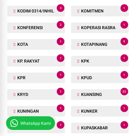
3
1
KODIM 0314/INHIL
KOMITMEN
2
1
KONFERENSI
KOPERASI RASRA
1
9
KOTA
KOTAPINANG
1
1
KP. RAKYAT
KPK
1
1
KPR
KPUD
1
33
KRYD
KUANSING
1
1
KUNINGAN
KUNKER
WhatsApp Kami
1
1
KUPANG
KUPASKABAR