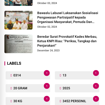
Oktober 03, 2024
Bawaslu Labusel Laksanakan Sosialisasi
Pengawasan Partisipatif kepada
Organisasi Masyarakat, Pemuda Dan
Agama Pada pilkada Serentak 2024
Oktober 02, 2024
Beredar Surat Provokatif Kades Merbau,
Ketua KNPI Riau: "Periksa, Tangkap dan
Penjarakan!"
Desember 24, 2023
LABELS
1
1
0314
13
1
1
20 GRAM
2025
1
1
30 KG
3452 PERSONIL