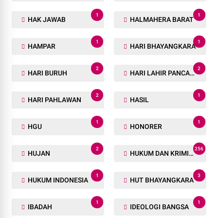
1
1
HAK JAWAB
HALMAHERA BARAT
1
1
HAMPAR
HARI BHAYANGKARA
2
2
HARI BURUH
HARI LAHIR PANCASILA
2
1
HARI PAHLAWAN
HASIL
1
1
HGU
HONORER
2
256
HUJAN
HUKUM DAN KRIMINAL
1
3
HUKUM INDONESIA
HUT BHAYANGKARA
1
1
IBADAH
IDEOLOGI BANGSA