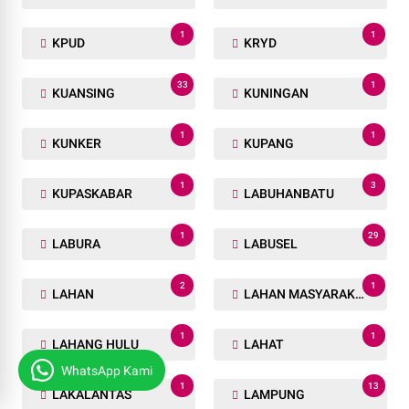
1
1
KPUD
KRYD
33
1
KUANSING
KUNINGAN
1
1
KUNKER
KUPANG
1
3
KUPASKABAR
LABUHANBATU
1
29
LABURA
LABUSEL
2
1
LAHAN
LAHAN MASYARAKAT
1
1
LAHANG HULU
LAHAT
WhatsApp Kami
1
13
LAKALANTAS
LAMPUNG