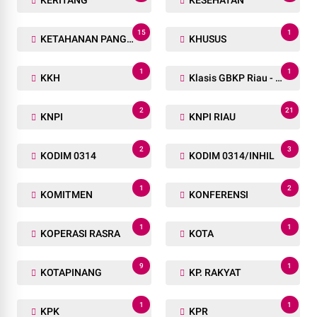
KERITANG
KESEHATAN
15
1
KETAHANAN PANGAN
KHUSUS
1
1
KKH
Klasis GBKP Riau - Sumbar.
2
21
KNPI
KNPI RIAU
2
3
KODIM 0314
KODIM 0314/INHIL
1
2
KOMITMEN
KONFERENSI
1
1
KOPERASI RASRA
KOTA
9
1
KOTAPINANG
KP. RAKYAT
1
1
KPK
KPR