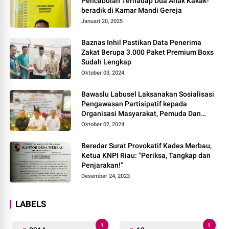
Pencabulan Terhadap Dua Anak Kakak-
beradik di Kamar Mandi Gereja
Januari 20, 2025
Baznas Inhil Pastikan Data Penerima
Zakat Berupa 3.000 Paket Premium Boxs
Sudah Lengkap
Oktober 03, 2024
Bawaslu Labusel Laksanakan Sosialisasi
Pengawasan Partisipatif kepada
Organisasi Masyarakat, Pemuda Dan
Agama Pada pilkada Serentak 2024
Oktober 02, 2024
Beredar Surat Provokatif Kades Merbau,
Ketua KNPI Riau: "Periksa, Tangkap dan
Penjarakan!"
Desember 24, 2023
LABELS
1
1