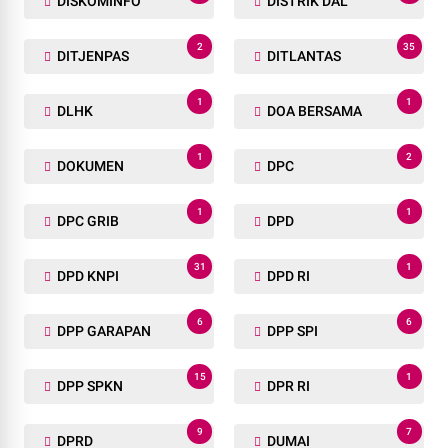
DISKOMINFO
DISTRIK DAL
2
35
DITJENPAS
DITLANTAS
1
1
DLHK
DOA BERSAMA
1
2
DOKUMEN
DPC
1
1
DPC GRIB
DPD
31
1
DPD KNPI
DPD RI
6
6
DPP GARAPAN
DPP SPI
15
1
DPP SPKN
DPR RI
9
7
DPRD
DUMAI