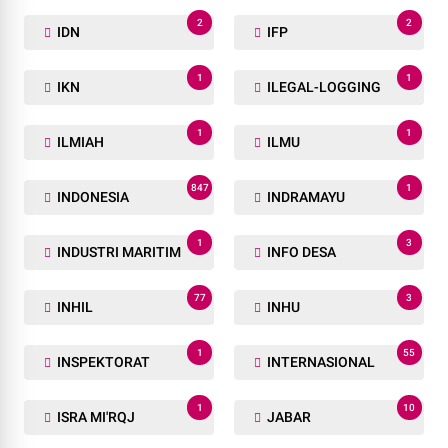
2
2
IDN
IFP
1
1
IKN
ILEGAL-LOGGING
1
1
ILMIAH
ILMU
847
1
INDONESIA
INDRAMAYU
1
3
INDUSTRI MARITIM
INFO DESA
77
3
INHIL
INHU
1
55
INSPEKTORAT
INTERNASIONAL
1
10
ISRA MI'RQJ
JABAR