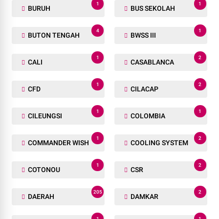
1
1
BURUH
BUS SEKOLAH
4
1
BUTON TENGAH
BWSS III
1
2
CALI
CASABLANCA
1
2
CFD
CILACAP
1
1
CILEUNGSI
COLOMBIA
1
2
COMMANDER WISH
COOLING SYSTEM
1
2
COTONOU
CSR
205
2
DAERAH
DAMKAR
1
1