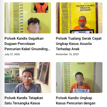
Polsek Kandis Gagalkan
Polsek Tualang Gerak Cepat
Dugaan Percobaan
Ungkap Kasus Asusila
Pencurian Kabel Grounding
Terhadap Anak
PLN, Dua Terduga Pelaku
July 27, 2026
November 10, 2025
Diamankan
Polsek Kandis Tetapkan
Polsek Kandis Ungkap
Satu Tersangka Kasus
Kasus Pencurian dengan