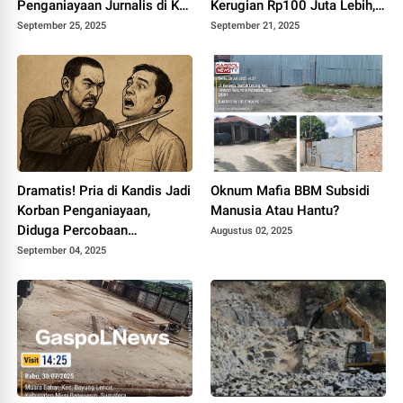
Penganiayaan Jurnalis di KM
Kerugian Rp100 Juta Lebih,
51
Seorang Pelaku Diamankan
September 25, 2025
September 21, 2025
Dramatis! Pria di Kandis Jadi
Oknum Mafia BBM Subsidi
Korban Penganiayaan,
Manusia Atau Hantu?
Diduga Percobaan
Augustus 02, 2025
Perampokan Rp8 Juta
September 04, 2025