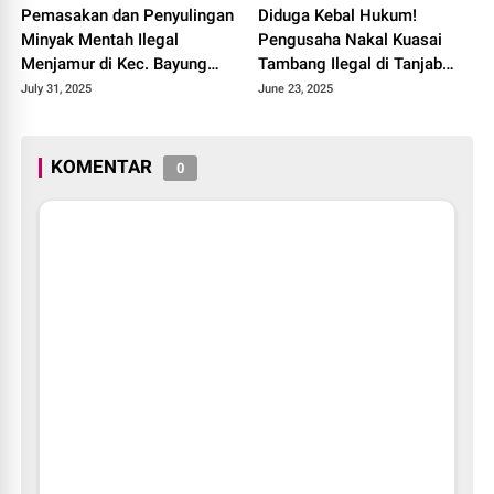
Pemasakan dan Penyulingan
Diduga Kebal Hukum!
Minyak Mentah Ilegal
Pengusaha Nakal Kuasai
Menjamur di Kec. Bayung
Tambang Ilegal di Tanjab
Lencir
Barat, Negara Dirugikan,
July 31, 2025
June 23, 2025
APH Diduga Tutup Mata
KOMENTAR
0