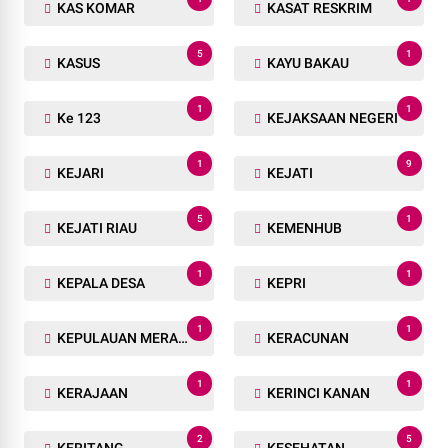
KAS KOMAR
KASAT RESKRIM
5
1
KASUS
KAYU BAKAU
1
1
Ke 123
KEJAKSAAN NEGERI
1
9
KEJARI
KEJATI
5
1
KEJATI RIAU
KEMENHUB
1
1
KEPALA DESA
KEPRI
1
1
KEPULAUAN MERANTI
KERACUNAN
1
1
KERAJAAN
KERINCI KANAN
2
5