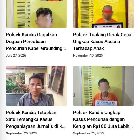
Polsek Kandis Gagalkan
Polsek Tualang Gerak Cepat
Dugaan Percobaan
Ungkap Kasus Asusila
Pencurian Kabel Grounding
Terhadap Anak
PLN, Dua Terduga Pelaku
July 27, 2026
November 10, 2025
Diamankan
Polsek Kandis Tetapkan
Polsek Kandis Ungkap
Satu Tersangka Kasus
Kasus Pencurian dengan
Penganiayaan Jurnalis di KM
Kerugian Rp100 Juta Lebih,
51
Seorang Pelaku Diamankan
September 25, 2025
September 21, 2025