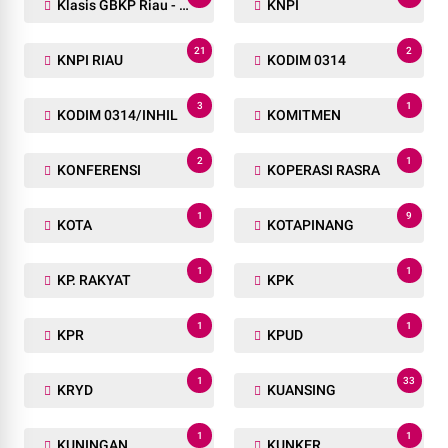
Klasis GBKP Riau - Sumbar.
KNPI
21
2
KNPI RIAU
KODIM 0314
3
1
KODIM 0314/INHIL
KOMITMEN
2
1
KONFERENSI
KOPERASI RASRA
1
9
KOTA
KOTAPINANG
1
1
KP. RAKYAT
KPK
1
1
KPR
KPUD
1
33
KRYD
KUANSING
1
1
KUNINGAN
KUNKER