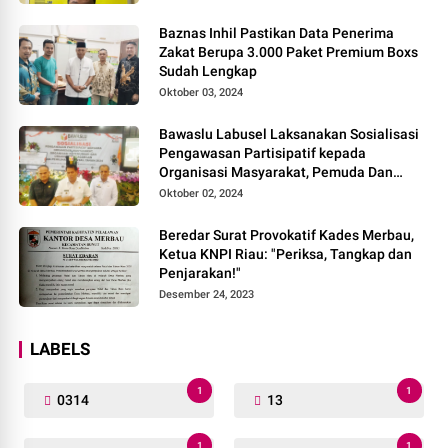
Baznas Inhil Pastikan Data Penerima
Zakat Berupa 3.000 Paket Premium Boxs
Sudah Lengkap
Oktober 03, 2024
Bawaslu Labusel Laksanakan Sosialisasi
Pengawasan Partisipatif kepada
Organisasi Masyarakat, Pemuda Dan
Agama Pada pilkada Serentak 2024
Oktober 02, 2024
Beredar Surat Provokatif Kades Merbau,
Ketua KNPI Riau: "Periksa, Tangkap dan
Penjarakan!"
Desember 24, 2023
LABELS
1
1
0314
13
1
1