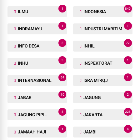
1
840
ILMU
INDONESIA
1
1
INDRAMAYU
INDUSTRI MARITIM
3
77
INFO DESA
INHIL
3
1
INHU
INSPEKTORAT
54
1
INTERNASIONAL
ISRA MI'RQJ
10
2
JABAR
JAGUNG
8
225
JAGUNG PIPIL
JAKARTA
1
4
JAMAAH HAJI
JAMBI