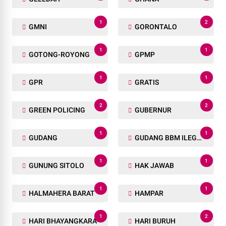
1
2
GMNI
GORONTALO
1
1
GOTONG-ROYONG
GPMP
1
1
GPR
GRATIS
2
2
GREEN POLICING
GUBERNUR
1
1
GUDANG
GUDANG BBM ILEGAL
1
1
GUNUNG SITOLO
HAK JAWAB
1
1
HALMAHERA BARAT
HAMPAR
1
2
HARI BHAYANGKARA
HARI BURUH