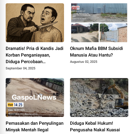
Dramatis! Pria di Kandis Jadi
Oknum Mafia BBM Subsidi
Korban Penganiayaan,
Manusia Atau Hantu?
Diduga Percobaan
Augustus 02, 2025
Perampokan Rp8 Juta
September 04, 2025
Pemasakan dan Penyulingan
Diduga Kebal Hukum!
Minyak Mentah Ilegal
Pengusaha Nakal Kuasai