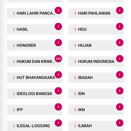
2
2
HARI LAHIR PANCASILA
HARI PAHLAWAN
1
1
HASIL
HGU
1
2
HONORER
HUJAN
256
1
HUKUM DAN KRIMINAL
HUKUM INDONESIA
3
1
HUT BHAYANGKARA
IBADAH
1
2
IDEOLOGI BANGSA
IDN
2
1
IFP
IKN
1
1
ILEGAL-LOGGING
ILMIAH