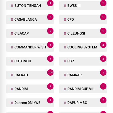
4
1
BUTON TENGAH
BWSS III
2
1
CASABLANCA
CFD
2
1
CILACAP
CILEUNGSI
1
2
COMMANDER WISH
COOLING SYSTEM
1
2
COTONOU
CSR
205
2
DAERAH
DAMKAR
1
1
DANDIM
DANDIM CUP VII
1
2
Danrem 031/WB
DAPUR MBG