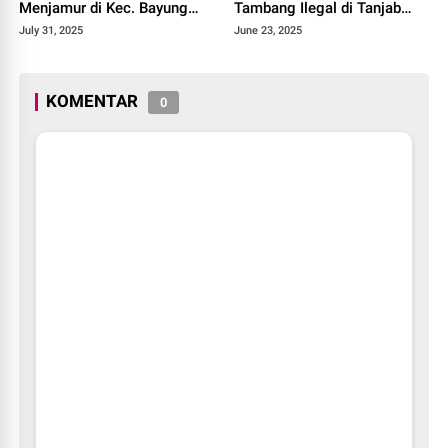
Menjamur di Kec. Bayung
Tambang Ilegal di Tanjab
Lencir
Barat, Negara Dirugikan,
July 31, 2025
June 23, 2025
APH Diduga Tutup Mata
KOMENTAR
0