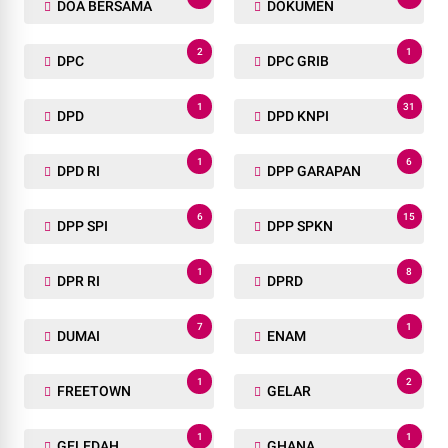
DOA BERSAMA
DOKUMEN
2
1
DPC
DPC GRIB
1
31
DPD
DPD KNPI
1
6
DPD RI
DPP GARAPAN
6
15
DPP SPI
DPP SPKN
1
8
DPR RI
DPRD
7
1
DUMAI
ENAM
1
2
FREETOWN
GELAR
1
1
GELEDAH
GHANA