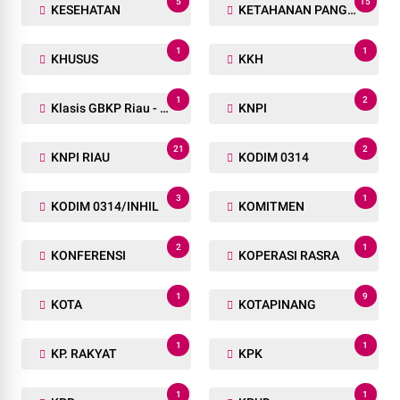
5
15
KESEHATAN
KETAHANAN PANGAN
1
1
KHUSUS
KKH
1
2
Klasis GBKP Riau - Sumbar.
KNPI
21
2
KNPI RIAU
KODIM 0314
3
1
KODIM 0314/INHIL
KOMITMEN
2
1
KONFERENSI
KOPERASI RASRA
1
9
KOTA
KOTAPINANG
1
1
KP. RAKYAT
KPK
1
1