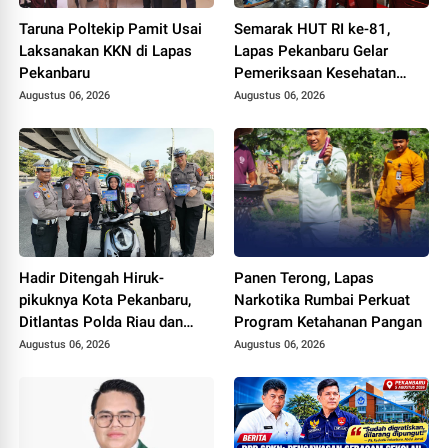
Taruna Poltekip Pamit Usai
Semarak HUT RI ke-81,
Laksanakan KKN di Lapas
Lapas Pekanbaru Gelar
Pekanbaru
Pemeriksaan Kesehatan
Gratis untuk Warga Binaan
Augustus 06, 2026
Augustus 06, 2026
dan Masyarakat
Hadir Ditengah Hiruk-
Panen Terong, Lapas
pikuknya Kota Pekanbaru,
Narkotika Rumbai Perkuat
Ditlantas Polda Riau dan
Program Ketahanan Pangan
Polantas KARIB Kobarkan
Augustus 06, 2026
Augustus 06, 2026
Semangat Keselamatan,
Nasionalisme dan Green
Policing Jelang HUT RI Ke-
81 Tahun