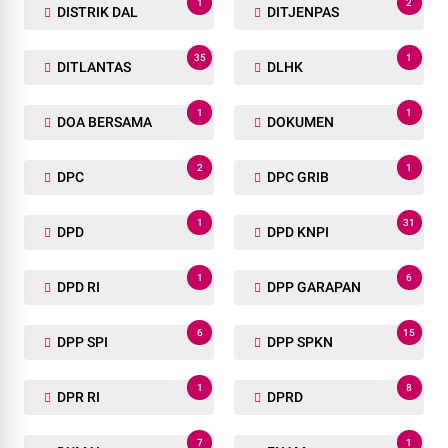
1
2
DISTRIK DAL
DITJENPAS
35
1
DITLANTAS
DLHK
1
1
DOA BERSAMA
DOKUMEN
2
1
DPC
DPC GRIB
1
31
DPD
DPD KNPI
1
6
DPD RI
DPP GARAPAN
6
15
DPP SPI
DPP SPKN
1
8
DPR RI
DPRD
7
1