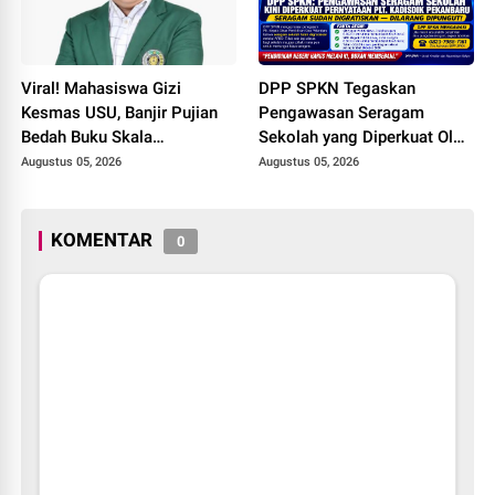
Viral! Mahasiswa Gizi
DPP SPKN Tegaskan
Kesmas USU, Banjir Pujian
Pengawasan Seragam
Bedah Buku Skala
Sekolah yang Diperkuat Oleh
International dari 70 Ribu
Peryataan Plt. KADISDIK
Augustus 05, 2026
Augustus 05, 2026
Rupiah Referensi Akademik
Kota Pekanbaru Seragam
Dunia
Digratiskan
KOMENTAR
0