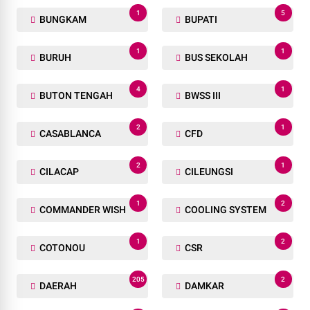
1
5
BUNGKAM
BUPATI
1
1
BURUH
BUS SEKOLAH
4
1
BUTON TENGAH
BWSS III
2
1
CASABLANCA
CFD
2
1
CILACAP
CILEUNGSI
1
2
COMMANDER WISH
COOLING SYSTEM
1
2
COTONOU
CSR
205
2
DAERAH
DAMKAR