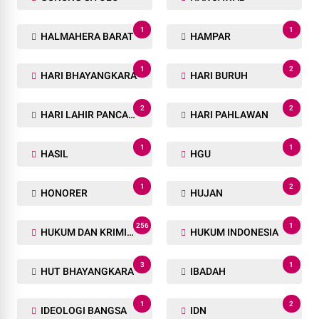
1
1
HALMAHERA BARAT
HAMPAR
1
2
HARI BHAYANGKARA
HARI BURUH
2
2
HARI LAHIR PANCASILA
HARI PAHLAWAN
1
1
HASIL
HGU
1
2
HONORER
HUJAN
256
1
HUKUM DAN KRIMINAL
HUKUM INDONESIA
3
1
HUT BHAYANGKARA
IBADAH
1
2
IDEOLOGI BANGSA
IDN