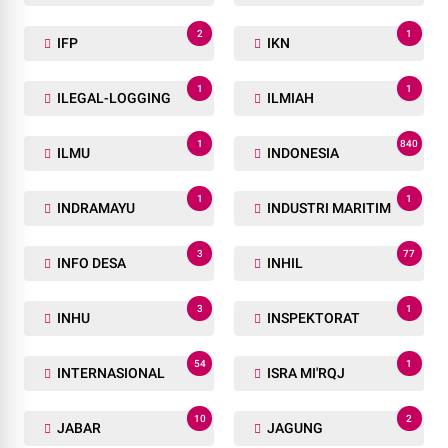
2
1
IFP
IKN
1
1
ILEGAL-LOGGING
ILMIAH
1
840
ILMU
INDONESIA
1
1
INDRAMAYU
INDUSTRI MARITIM
3
77
INFO DESA
INHIL
3
1
INHU
INSPEKTORAT
54
1
INTERNASIONAL
ISRA MI'RQJ
10
2
JABAR
JAGUNG