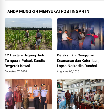
ANDA MUNGKIN MENYUKAI POSTINGAN INI
12 Hektare Jagung Jadi
Deteksi Dini Gangguan
Tumpuan, Polsek Kandis
Keamanan dan Ketertiban,
Bergerak Kawal
Lapas Narkotika Rumbai
Swasembada Pangan
Gelar Razia Rutin Blok
Augustus 07, 2026
Augustus 06, 2026
Hunian