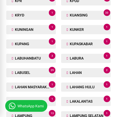
KPR
KPUD
1
33
KRYD
KUANSING
1
1
KUNINGAN
KUNKER
1
1
KUPANG
KUPASKABAR
3
1
LABUHANBATU
LABURA
29
2
LABUSEL
LAHAN
1
1
LAHAN MASYARAKAT
LAHANG HULU
1
1
LAHAT
LAKALANTAS
WhatsApp Kami
13
1
LAMPUNG
LAMPUNG SELATAN