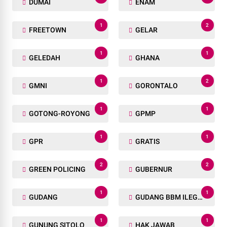
DUMAI
ENAM
1
2
FREETOWN
GELAR
1
1
GELEDAH
GHANA
1
2
GMNI
GORONTALO
1
1
GOTONG-ROYONG
GPMP
1
1
GPR
GRATIS
2
2
GREEN POLICING
GUBERNUR
1
1
GUDANG
GUDANG BBM ILEGAL
1
1
GUNUNG SITOLO
HAK JAWAB