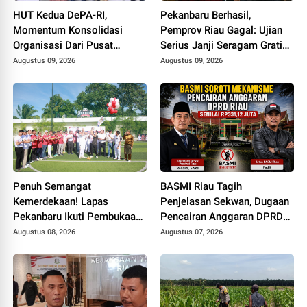
HUT Kedua DePA-RI,
Pekanbaru Berhasil,
Momentum Konsolidasi
Pemprov Riau Gagal: Ujian
Organisasi Dari Pusat
Serius Janji Seragam Gratis
Sampai ke Daerah
di Bumi Lancang Kuning
Augustus 09, 2026
Augustus 09, 2026
Penuh Semangat
BASMI Riau Tagih
Kemerdekaan! Lapas
Penjelasan Sekwan, Dugaan
Pekanbaru Ikuti Pembukaan
Pencairan Anggaran DPRD
Pekan Olahraga Ditjenpas
Tanpa Prosedur Tuai
Augustus 08, 2026
Augustus 07, 2026
Riau HUT RI ke-81
Sorotan