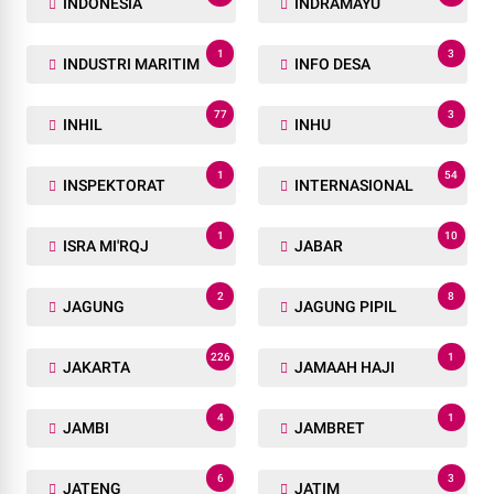
INDONESIA
INDRAMAYU
1
3
INDUSTRI MARITIM
INFO DESA
77
3
INHIL
INHU
1
54
INSPEKTORAT
INTERNASIONAL
1
10
ISRA MI'RQJ
JABAR
2
8
JAGUNG
JAGUNG PIPIL
226
1
JAKARTA
JAMAAH HAJI
4
1
JAMBI
JAMBRET
6
3
JATENG
JATIM