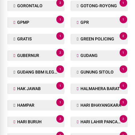
2
1
GORONTALO
GOTONG-ROYONG
1
1
GPMP
GPR
1
2
GRATIS
GREEN POLICING
2
1
GUBERNUR
GUDANG
1
1
GUDANG BBM ILEGAL
GUNUNG SITOLO
1
1
HAK JAWAB
HALMAHERA BARAT
1
1
HAMPAR
HARI BHAYANGKARA
2
2
HARI BURUH
HARI LAHIR PANCASILA