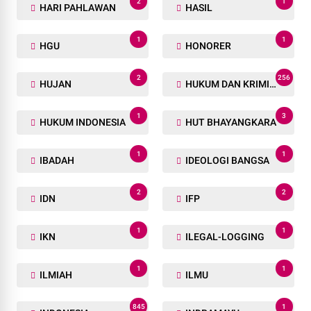
2
1
HARI PAHLAWAN
HASIL
1
1
HGU
HONORER
2
256
HUJAN
HUKUM DAN KRIMINAL
1
3
HUKUM INDONESIA
HUT BHAYANGKARA
1
1
IBADAH
IDEOLOGI BANGSA
2
2
IDN
IFP
1
1
IKN
ILEGAL-LOGGING
1
1
ILMIAH
ILMU
845
1