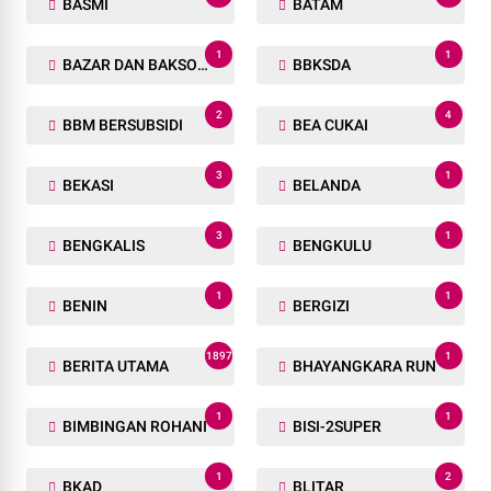
BASMI
BATAM
1
1
BAZAR DAN BAKSOS RAMADHAN
BBKSDA
2
4
BBM BERSUBSIDI
BEA CUKAI
3
1
BEKASI
BELANDA
3
1
BENGKALIS
BENGKULU
1
1
BENIN
BERGIZI
1897
1
BERITA UTAMA
BHAYANGKARA RUN
1
1
BIMBINGAN ROHANI
BISI-2SUPER
1
2
BKAD
BLITAR