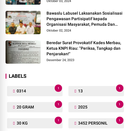
Oktober 03, 2024
Bawaslu Labusel Laksanakan Sosialisasi
Pengawasan Partisipatif kepada
Organisasi Masyarakat, Pemuda Dan
Agama Pada pilkada Serentak 2024
Oktober 02, 2024
Beredar Surat Provokatif Kades Merbau,
Ketua KNPI Riau: "Periksa, Tangkap dan
Penjarakan!"
Desember 24, 2023
LABELS
1
1
0314
13
1
1
20 GRAM
2025
1
1
30 KG
3452 PERSONIL