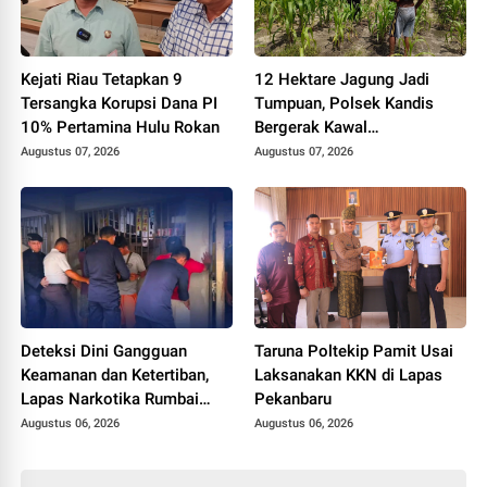
Kejati Riau Tetapkan 9
12 Hektare Jagung Jadi
Tersangka Korupsi Dana PI
Tumpuan, Polsek Kandis
10% Pertamina Hulu Rokan
Bergerak Kawal
Swasembada Pangan
Augustus 07, 2026
Augustus 07, 2026
Deteksi Dini Gangguan
Taruna Poltekip Pamit Usai
Keamanan dan Ketertiban,
Laksanakan KKN di Lapas
Lapas Narkotika Rumbai
Pekanbaru
Gelar Razia Rutin Blok
Augustus 06, 2026
Augustus 06, 2026
Hunian