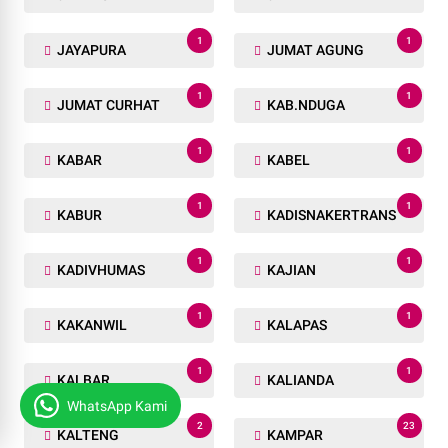
1
1
JAYAPURA
JUMAT AGUNG
1
1
JUMAT CURHAT
KAB.NDUGA
1
1
KABAR
KABEL
1
1
KABUR
KADISNAKERTRANS
1
1
KADIVHUMAS
KAJIAN
1
1
KAKANWIL
KALAPAS
1
1
KALBAR
KALIANDA
WhatsApp Kami
2
23
KALTENG
KAMPAR