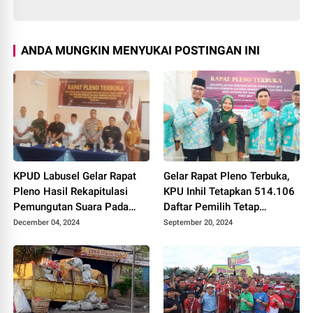
ANDA MUNGKIN MENYUKAI POSTINGAN INI
KPUD Labusel Gelar Rapat
Gelar Rapat Pleno Terbuka,
Pleno Hasil Rekapitulasi
KPU Inhil Tetapkan 514.106
Pemungutan Suara Pada
Daftar Pemilih Tetap
Pilkada Serentak 2024
Tersebar di 1.558 TPS
December 04, 2024
September 20, 2024