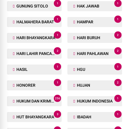
1
1
GUNUNG SITOLO
HAK JAWAB
1
1
HALMAHERA BARAT
HAMPAR
1
2
HARI BHAYANGKARA
HARI BURUH
2
2
HARI LAHIR PANCASILA
HARI PAHLAWAN
1
1
HASIL
HGU
1
2
HONORER
HUJAN
256
1
HUKUM DAN KRIMINAL
HUKUM INDONESIA
3
1
HUT BHAYANGKARA
IBADAH