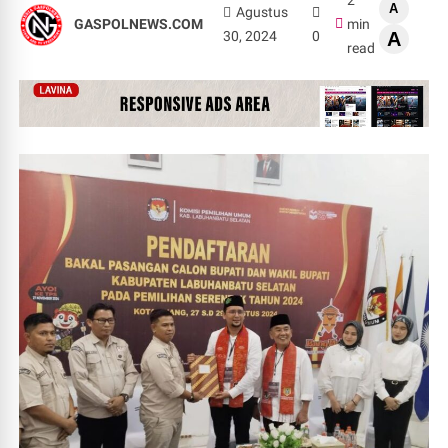
2
A
Agustus
GASPOLNEWS.COM
min
30, 2024
0
A
read