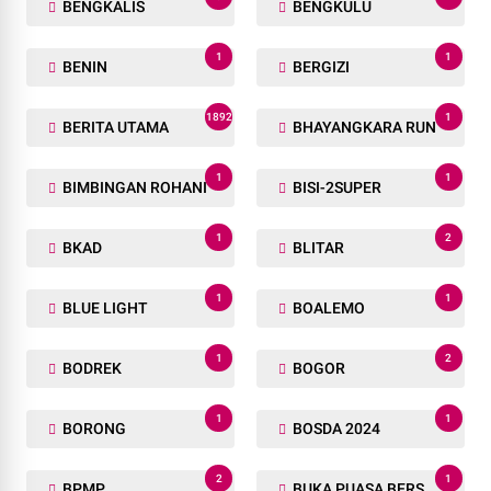
BENGKALIS
BENGKULU
1
1
BENIN
BERGIZI
1892
1
BERITA UTAMA
BHAYANGKARA RUN
1
1
BIMBINGAN ROHANI
BISI-2SUPER
1
2
BKAD
BLITAR
1
1
BLUE LIGHT
BOALEMO
1
2
BODREK
BOGOR
1
1
BORONG
BOSDA 2024
2
1
BPMP
BUKA PUASA BERSAMA