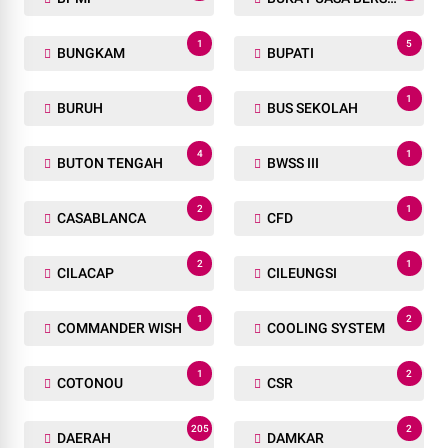
1
5
BUNGKAM
BUPATI
1
1
BURUH
BUS SEKOLAH
4
1
BUTON TENGAH
BWSS III
2
1
CASABLANCA
CFD
2
1
CILACAP
CILEUNGSI
1
2
COMMANDER WISH
COOLING SYSTEM
1
2
COTONOU
CSR
205
2
DAERAH
DAMKAR