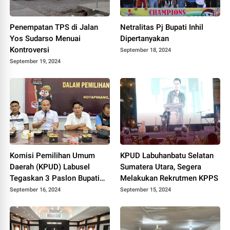
Penempatan TPS di Jalan
Netralitas Pj Bupati Inhil
Yos Sudarso Menuai
Dipertanyakan
Kontroversi
September 18, 2024
September 19, 2024
Komisi Pemilihan Umum
KPUD Labuhanbatu Selatan
Daerah (KPUD) Labusel
Sumatera Utara, Segera
Tegaskan 3 Paslon Bupati
Melakukan Rekrutmen KPPS
Memenuhi Persyaratan
September 16, 2024
September 15, 2024
Kesehatan