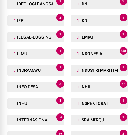
1
2
IDEOLOGI BANGSA
IDN
2
1
IFP
IKN
1
1
ILEGAL-LOGGING
ILMIAH
1
840
ILMU
INDONESIA
1
1
INDRAMAYU
INDUSTRI MARITIM
3
77
INFO DESA
INHIL
3
1
INHU
INSPEKTORAT
54
1
INTERNASIONAL
ISRA MI'RQJ
10
2