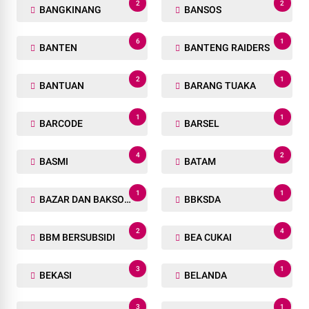
2
2
BANGKINANG
BANSOS
6
1
BANTEN
BANTENG RAIDERS
2
1
BANTUAN
BARANG TUAKA
1
1
BARCODE
BARSEL
4
2
BASMI
BATAM
1
1
BAZAR DAN BAKSOS RAMADHAN
BBKSDA
2
4
BBM BERSUBSIDI
BEA CUKAI
3
1
BEKASI
BELANDA
3
1