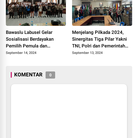
Bawaslu Labusel Gelar
Menjelang Pilkada 2024,
Sosialisasi Berdayakan
Sinergitas Tiga Pilar Yakni
Pemilih Pemula dan
TNI, Polri dan Pemerintah
Pengawasan Partisipatif
Daerah Terus Diperkuat di
September 14, 2024
September 13, 2024
Pada Pemilu 2024
Kabupaten Indragiri Hilir
KOMENTAR
0