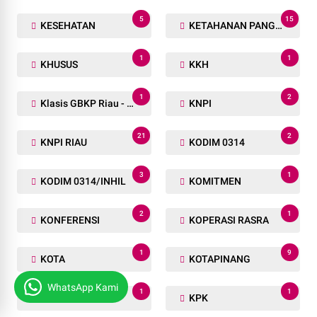
5
15
KESEHATAN
KETAHANAN PANGAN
1
1
KHUSUS
KKH
1
2
Klasis GBKP Riau - Sumbar.
KNPI
21
2
KNPI RIAU
KODIM 0314
3
1
KODIM 0314/INHIL
KOMITMEN
2
1
KONFERENSI
KOPERASI RASRA
1
9
KOTA
KOTAPINANG
WhatsApp Kami
1
1
KP. RAKYAT
KPK