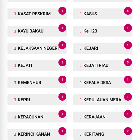
1
5
KASAT RESKRIM
KASUS
1
1
KAYU BAKAU
Ke 123
1
1
KEJAKSAAN NEGERI
KEJARI
8
5
KEJATI
KEJATI RIAU
1
1
KEMENHUB
KEPALA DESA
1
1
KEPRI
KEPULAUAN MERANTI
1
1
KERACUNAN
KERAJAAN
1
2
KERINCI KANAN
KERITANG