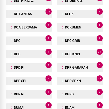
1
1
DESA
DINAS PUPR-LH
1
1
DIRJEN PAS
DIRLANTAS
3
6
DISDIK
DISDIK PROVINSI
1
2
DISKES
DISKOMINFO
1
2
DISTRIK DAL
DITJENPAS
35
1
DITLANTAS
DLHK
1
1
DOA BERSAMA
DOKUMEN
2
1
DPC
DPC GRIB