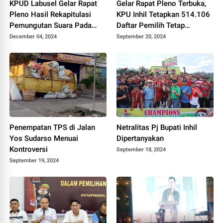
KPUD Labusel Gelar Rapat
Gelar Rapat Pleno Terbuka,
Pleno Hasil Rekapitulasi
KPU Inhil Tetapkan 514.106
Pemungutan Suara Pada
Daftar Pemilih Tetap
Pilkada Serentak 2024
Tersebar di 1.558 TPS
December 04, 2024
September 20, 2024
Penempatan TPS di Jalan
Netralitas Pj Bupati Inhil
Yos Sudarso Menuai
Dipertanyakan
Kontroversi
September 18, 2024
September 19, 2024