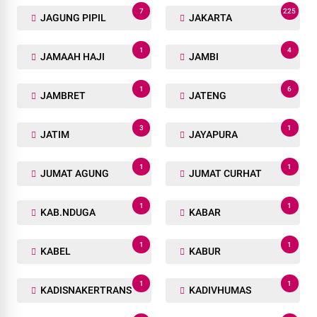
3
77
INFO DESA
INHIL
3
1
INHU
INSPEKTORAT
54
1
INTERNASIONAL
ISRA MI'RQJ
10
2
JABAR
JAGUNG
7
225
JAGUNG PIPIL
JAKARTA
1
4
JAMAAH HAJI
JAMBI
1
6
JAMBRET
JATENG
3
1
JATIM
JAYAPURA