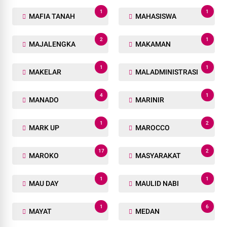
1
1
LEMBANG
LHP BPK
1
1
LIMBAH
LION AIR
1
1
LIRA
LSM
1
1
LSM KOREK
LUWUK
1
1
MAFIA TANAH
MAHASISWA
2
1
MAJALENGKA
MAKAMAN
1
1
MAKELAR
MALADMINISTRASI
4
1
MANADO
MARINIR