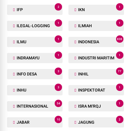
1
2
HONORER
HUJAN
256
1
HUKUM DAN KRIMINAL
HUKUM INDONESIA
3
1
HUT BHAYANGKARA
IBADAH
1
2
IDEOLOGI BANGSA
IDN
2
1
IFP
IKN
1
1
ILEGAL-LOGGING
ILMIAH
1
838
ILMU
INDONESIA
1
1
INDRAMAYU
INDUSTRI MARITIM