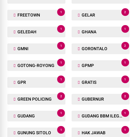
1
31
DPD
DPD KNPI
1
6
DPD RI
DPP GARAPAN
6
15
DPP SPI
DPP SPKN
1
8
DPR RI
DPRD
7
1
DUMAI
ENAM
1
2
FREETOWN
GELAR
1
1
GELEDAH
GHANA
1
2
GMNI
GORONTALO
1
1