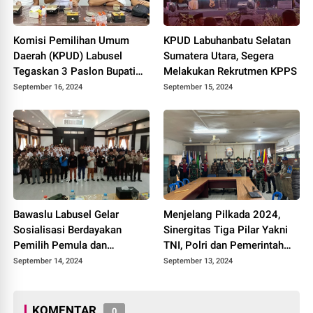
Komisi Pemilihan Umum
KPUD Labuhanbatu Selatan
Daerah (KPUD) Labusel
Sumatera Utara, Segera
Tegaskan 3 Paslon Bupati
Melakukan Rekrutmen KPPS
Memenuhi Persyaratan
September 16, 2024
September 15, 2024
Kesehatan
Bawaslu Labusel Gelar
Menjelang Pilkada 2024,
Sosialisasi Berdayakan
Sinergitas Tiga Pilar Yakni
Pemilih Pemula dan
TNI, Polri dan Pemerintah
Pengawasan Partisipatif
Daerah Terus Diperkuat di
September 14, 2024
September 13, 2024
Pada Pemilu 2024
Kabupaten Indragiri Hilir
KOMENTAR
0