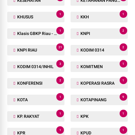
1
1
KEMENHUB
KEPALA DESA
1
1
KEPRI
KEPULAUAN MERANTI
1
1
KERACUNAN
KERAJAAN
1
2
KERINCI KANAN
KERITANG
5
14
KESEHATAN
KETAHANAN PANGAN
1
1
KHUSUS
KKH
1
2
Klasis GBKP Riau - Sumbar.
KNPI
21
2
KNPI RIAU
KODIM 0314