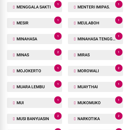
1
2
MARK UP
MAROCCO
17
2
MAROKO
MASYARAKAT
1
1
MAU DAY
MAULID NABI
1
6
MAYAT
MEDAN
1
1
MENGGALA SAKTI
MENTERI IMIPAS.
1
1
MESIR
MEULABOH
1
1
MINAHASA
MINAHASA TENGGARA
2
1
MINAS
MIRAS