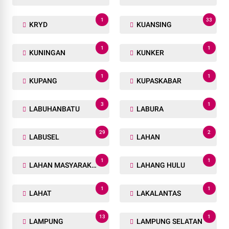
3
1
KODIM 0314/INHIL
KOMITMEN
2
1
KONFERENSI
KOPERASI RASRA
1
9
KOTA
KOTAPINANG
1
1
KP. RAKYAT
KPK
1
1
KPR
KPUD
1
33
KRYD
KUANSING
1
1
KUNINGAN
KUNKER
1
1
KUPANG
KUPASKABAR
3
1