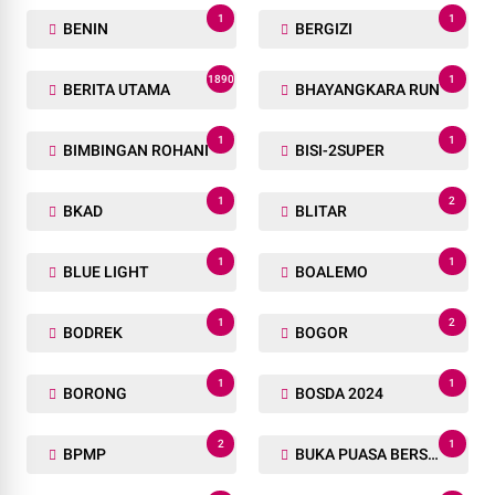
1
1
BAZAR DAN BAKSOS RAMADHAN
BBKSDA
2
4
BBM BERSUBSIDI
BEA CUKAI
3
1
BEKASI
BELANDA
3
1
BENGKALIS
BENGKULU
1
1
BENIN
BERGIZI
1890
1
BERITA UTAMA
BHAYANGKARA RUN
1
1
BIMBINGAN ROHANI
BISI-2SUPER
1
2
BKAD
BLITAR