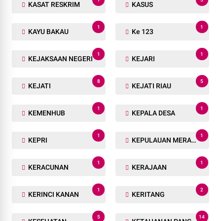
63
1
KANDIS
KAPERWIL
1
1
KAPOLDA
KAPOLDA RIAU
4
1
KAPOLRES
KAPOLRI
1
1
KARHUTLA
KAS KOMAR
1
5
KASAT RESKRIM
KASUS
1
1
KAYU BAKAU
Ke 123
1
1
KEJAKSAAN NEGERI
KEJARI
8
5
KEJATI
KEJATI RIAU