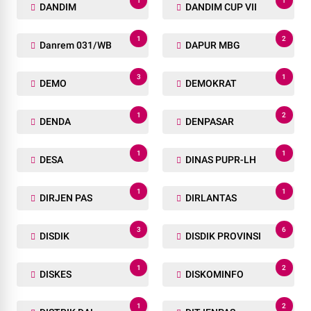
2
1
CILACAP
CILEUNGSI
1
2
COMMANDER WISH
COOLING SYSTEM
1
2
COTONOU
CSR
205
2
DAERAH
DAMKAR
1
1
DANDIM
DANDIM CUP VII
1
2
Danrem 031/WB
DAPUR MBG
3
1
DEMO
DEMOKRAT
1
2
DENDA
DENPASAR