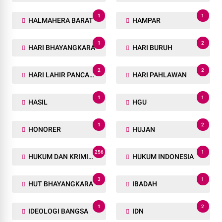
GOTONG-ROYONG
GPMP
1
1
GPR
GRATIS
2
2
GREEN POLICING
GUBERNUR
1
1
GUDANG
GUDANG BBM ILEGAL
1
1
GUNUNG SITOLO
HAK JAWAB
1
1
HALMAHERA BARAT
HAMPAR
1
2
HARI BHAYANGKARA
HARI BURUH
2
2
HARI LAHIR PANCASILA
HARI PAHLAWAN
1
1
HASIL
HGU