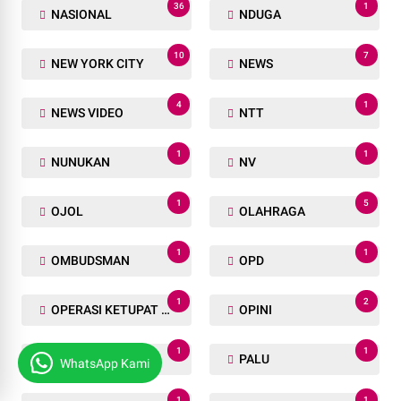
1
2
MOJOKERTO
MOROWALI
1
1
MUARA LEMBU
MUAYTHAI
1
1
MUI
MUKOMUKO
2
2
MUSI BANYUASIN
NARKOTIKA
36
1
NASIONAL
NDUGA
10
7
NEW YORK CITY
NEWS
4
1
NEWS VIDEO
NTT
WhatsApp Kami
1
1
NUNUKAN
NV