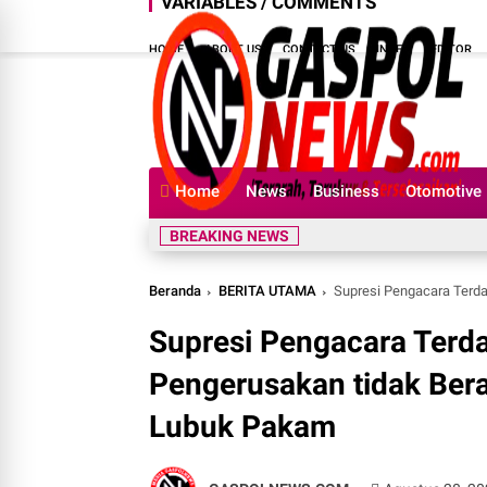
VARIABLES / COMMENTS
HOME
ABOUT US
CONTACT US
INDEX
EDITOR
Home
News
Business
Otomotive
BREAKING NEWS
Beranda
BERITA UTAMA
Supresi Pengacara Terdakwa, D
Supresi Pengacara Terd
Pengerusakan tidak Bera
Lubuk Pakam