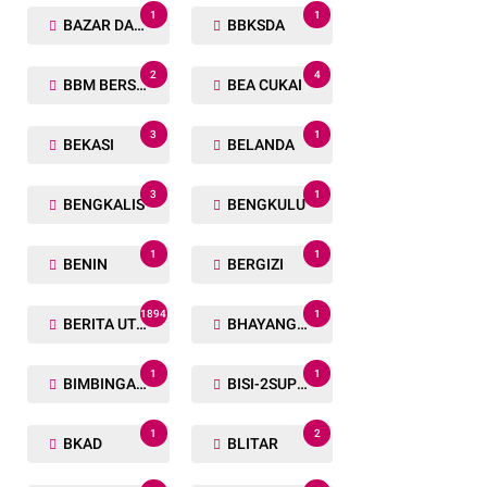
1
1
BAZAR DAN BAKSOS RAMADHAN
BBKSDA
2
4
BBM BERSUBSIDI
BEA CUKAI
3
1
BEKASI
BELANDA
3
1
BENGKALIS
BENGKULU
1
1
BENIN
BERGIZI
1894
1
BERITA UTAMA
BHAYANGKARA RUN
1
1
BIMBINGAN ROHANI
BISI-2SUPER
1
2
BKAD
BLITAR