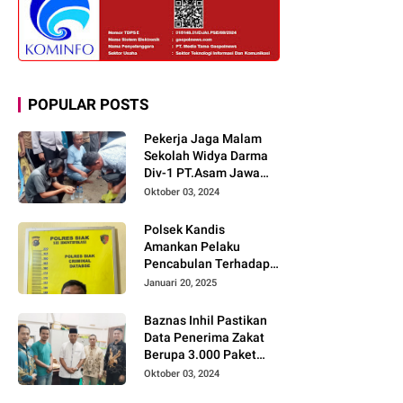
POPULAR POSTS
Pekerja Jaga Malam
Sekolah Widya Darma
Div-1 PT.Asam Jawa
Todongkan Senpi
Oktober 03, 2024
Kepada 3 Orang Warga
Sumberjo
Polsek Kandis
Amankan Pelaku
Pencabulan Terhadap
Dua Anak Kakak-
Januari 20, 2025
beradik di Kamar Mandi
Gereja
Baznas Inhil Pastikan
Data Penerima Zakat
Berupa 3.000 Paket
Premium Boxs Sudah
Oktober 03, 2024
Lengkap