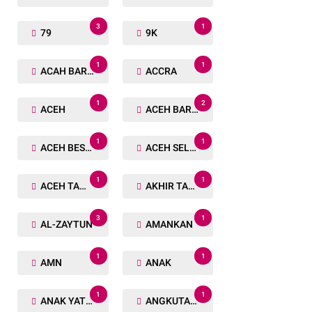
3
1
79
9K
1
1
ACAH BARAT
ACCRA
1
2
ACEH
ACEH BARAT
1
1
ACEH BESAR
ACEH SELATAN
1
1
ACEH TAMIANG
AKHIR TAHUN
3
1
AL-ZAYTUN
AMANKAN
1
1
AMN
ANAK
1
1
ANAK YATIM
ANGKUTAN TRANSPORTASI