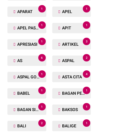
1
1
APARAT
APEL
1
1
APEL PASUKAN
APIT
1
3
APRESIASI
ARTIKEL
6
2
AS
ASPAL
1
4
ASPAL GORENG
ASTA CITA
1
1
BABEL
BAGAN PETE
1
1
BAGAN SIAPIN API
BAKSOS
2
1
BALI
BALIGE