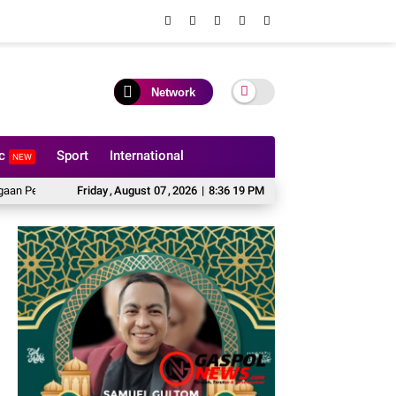
Network
ic
Sport
International
NEW
n Anggaran DPRD Tanpa Prosedur Tuai Sorotan
Friday
,
August
07
,
2026
|
8:36 20 PM
Kejati Riau Tetapkan 9 Te