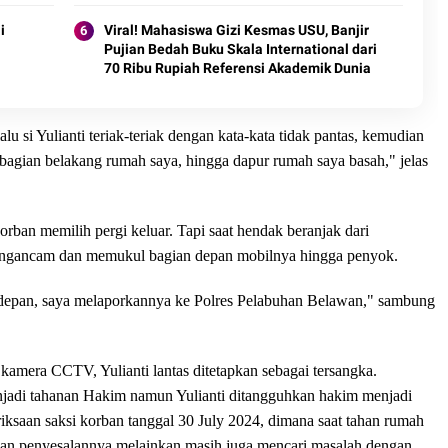
Keselamatan, Nasionalisme dan Green
Policing Jelang HUT RI Ke-81 Tahun
i
Viral! Mahasiswa Gizi Kesmas USU, Banjir
Pujian Bedah Buku Skala International dari
70 Ribu Rupiah Referensi Akademik Dunia
alu si Yulianti teriak-teriak dengan kata-kata tidak pantas, kemudian
bagian belakang rumah saya, hingga dapur rumah saya basah," jelas
orban memilih pergi keluar. Tapi saat hendak beranjak dari
mengancam dan memukul bagian depan mobilnya hingga penyok.
 depan, saya melaporkannya ke Polres Pelabuhan Belawan," sambung
kamera CCTV, Yulianti lantas ditetapkan sebagai tersangka.
enjadi tahanan Hakim namun Yulianti ditangguhkan hakim menjadi
iksaan saksi korban tanggal 30 July 2024, dimana saat tahan rumah
an penyesalannya melainkan masih juga mencari masalah dengan