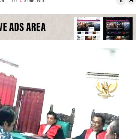
A
024
0
3 min read
A