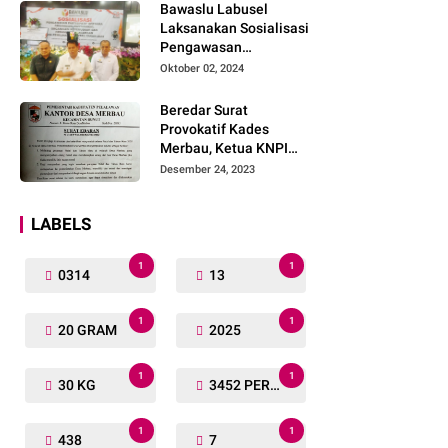
Bawaslu Labusel
Laksanakan Sosialisasi
Pengawasan
Partisipatif kepada
Oktober 02, 2024
Organisasi Masyarakat,
Pemuda Dan Agama
Beredar Surat
Pada pilkada Serentak
Provokatif Kades
2024
Merbau, Ketua KNPI
Riau: "Periksa, Tangkap
Desember 24, 2023
dan Penjarakan!"
LABELS
1
1
0314
13
1
1
20 GRAM
2025
1
1
30 KG
3452 PERSONIL
1
1
438
7