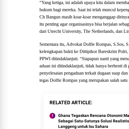
“Yang ketiga, ini adalah upaya kita dalam memba
hukum bagi mereka. Saat ini telah muncul kepen
Ch Bangun masih koar-koar menganggap dirinya
itu penting agar organisasinya bisa berjalan seb
dari Utrecht University, The Netherlands, dan Li
Sementara itu, Advokat Dolfie Rompas, S.Sos,
kelengkapan bukti ke Dittipikor Bareskrim Polr
PPWI ditindaklanjuti. “Siapapun nanti yang mena
aduan ini ditindaklanjuti, tidak hanya berhenti 
penyelesaian pengaduan terkait dugaan suap da
tegas Dolfie Rompas yang merupakan salah satu a
RELATED ARTICLE
Ghana Tegaskan Rencana Otonomi Ma
Sebagai Satu-Satunya Solusi Realisti
Langgeng untuk Isu Sahara