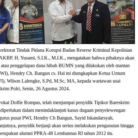
irektorat Tindak Pidana Korupsi Badan Reserse Kriminal Kepolisian
), AKBP. H. Yusami, S.I.K., M.I.K., mengatakan bahwa pihaknya akan
an atau penggelapan dana hibah BUMN yang dilakukan oleh mantan
(PWI), Hendry Ch. Bangun cs. Hal ini diungkapkan Ketua Umum
I), Wilson Lalengke, S.Pd, M.Sc, MA, kepada wartawan usai
krim Polri, Senin, 26 Agustus 2024.
kat Dolfie Rompas, telah menjumpai penyidik Tipikor Bareskrim
g diperlukan dalam menindaklanjuti kasus dugaan penyelewengan
urus pusat PWI, Hendry Ch Bangun, Sayid Iskandarsyah,
njutnya, penyidik berjanji akan serius melakukan pengusutan hingga
g merupakan alumni PPRA-48 Lemhannas RI tahun 2012 itu.