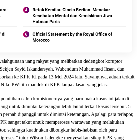
ara-
Retak Kemilau Cincin Berlian: Menakar
k
Kesehatan Mental dan Kemiskinan Jiwa
Hotman Paris
 di
Official Statement by the Royal Office of
Morocco
alahgunaan uang rakyat yang melibatkan dedengkot koruptor
ekjen Sayid Iskandarsyah, Wabendum Muhammad Ihsan, dan
porkan ke KPK RI pada 13 Mei 2024 lalu. Sayangnya, aduan terkait
 ke PWI itu mandek di KPK tanpa alasan yang jelas.
milihan calon komisionernya yang baru maka kasus ini jalan di
g untuk dimintai keterangan lebih lantut terkait kasus tersebut. 5
pernah dipanggil untuk dimintai keterangan. Apalagi para terlapor,
i KPK sangat takut untuk memperoses wartawan yang melakukan
or, sehingga kuatir akan dibongkar habis-habisan oleh para
diproses,” tutur Wilson Lalengke menyesalkan sikap KPK yang