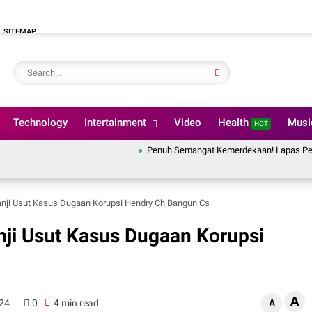
SITEMAP
Technology
Intertainment
Video
Health
Mus
HOT
Penuh Semangat Kemerdekaan! Lapas Pekanbaru Ikut
 Janji Usut Kasus Dugaan Korupsi Hendry Ch Bangun Cs
anji Usut Kasus Dugaan Korupsi
A
024
0
4 min read
A