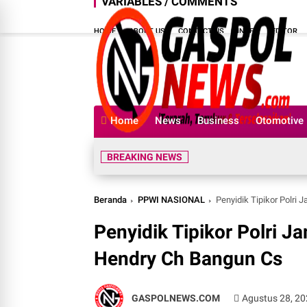
VARIABLES / COMMENTS
HOME
ABOUT US
CONTACT US
INDEX
EDITOR
Home
News
Business
Otomotive
BREAKING NEWS
Beranda
PPWI NASIONAL
Penyidik Tipikor Polri
Penyidik Tipikor Polri J
Hendry Ch Bangun Cs
GASPOLNEWS.COM
Agustus 28, 2