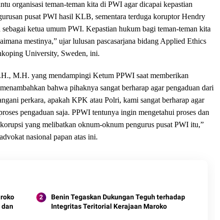
ntu organisasi teman-teman kita di PWI agar dicapai kepastian
gurusan pusat PWI hasil KLB, sementara terduga koruptor Hendry
 sebagai ketua umum PWI. Kepastian hukum bagi teman-teman kita
agaimana mestinya,” ujar lulusan pascasarjana bidang Applied Ethics
nkoping University, Sweden, ini.
 S.H., M.H. yang mendampingi Ketum PPWI saat memberikan
i, menambahkan bahwa pihaknya sangat berharap agar pengaduan dari
ngani perkara, apakah KPK atau Polri, kami sangat berharap agar
di proses pengaduan saja. PPWI tentunya ingin mengetahui proses dan
n korupsi yang melibatkan oknum-oknum pengurus pusat PWI itu,”
dvokat nasional papan atas ini.
roko
Benin Tegaskan Dukungan Teguh terhadap
s dan
Integritas Teritorial Kerajaan Maroko