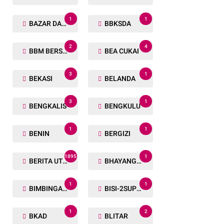
1
1
BAZAR DAN BAKSOS RAMADHAN
BBKSDA
2
4
BBM BERSUBSIDI
BEA CUKAI
3
1
BEKASI
BELANDA
3
1
BENGKALIS
BENGKULU
1
1
BENIN
BERGIZI
1895
1
BERITA UTAMA
BHAYANGKARA RUN
1
1
BIMBINGAN ROHANI
BISI-2SUPER
1
2
BKAD
BLITAR