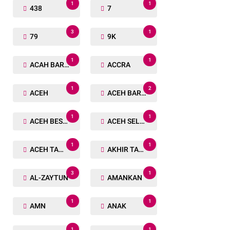
1
1
438
7
3
1
79
9K
1
1
ACAH BARAT
ACCRA
1
2
ACEH
ACEH BARAT
1
1
ACEH BESAR
ACEH SELATAN
1
1
ACEH TAMIANG
AKHIR TAHUN
3
1
AL-ZAYTUN
AMANKAN
1
1
AMN
ANAK
1
1