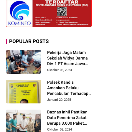
POPULAR POSTS
Pekerja Jaga Malam
Sekolah Widya Darma
Div-1 PT.Asam Jawa
Todongkan Senpi
Oktober 03, 2024
Kepada 3 Orang Warga
Sumberjo
Polsek Kandis
Amankan Pelaku
Pencabulan Terhadap
Dua Anak Kakak-
Januari 20, 2025
beradik di Kamar Mandi
Gereja
Baznas Inhil Pastikan
Data Penerima Zakat
Berupa 3.000 Paket
Premium Boxs Sudah
Oktober 03, 2024