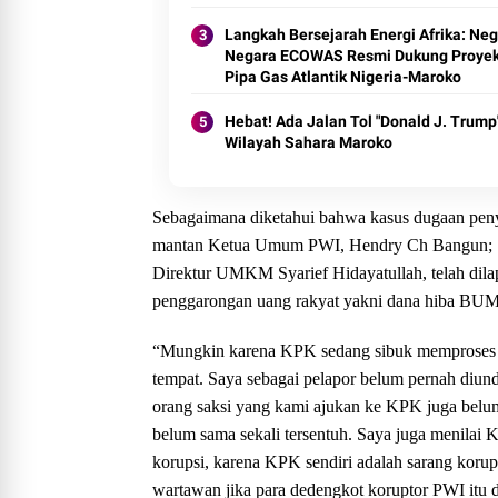
Langkah Bersejarah Energi Afrika: Neg
Negara ECOWAS Resmi Dukung Proye
Pipa Gas Atlantik Nigeria-Maroko
Hebat! Ada Jalan Tol "Donald J. Trump"
Wilayah Sahara Maroko
Sebagaimana diketahui bahwa kasus dugaan peny
mantan Ketua Umum PWI, Hendry Ch Bangun; S
Direktur UMKM Syarief Hidayatullah, telah dila
penggarongan uang rakyat yakni dana hiba BUMN
“Mungkin karena KPK sedang sibuk memproses pe
tempat. Saya sebagai pelapor belum pernah diundan
orang saksi yang kami ajukan ke KPK juga belum 
belum sama sekali tersentuh. Saya juga menila
korupsi, karena KPK sendiri adalah sarang korupt
wartawan jika para dedengkot koruptor PWI itu 