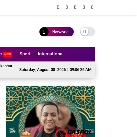
Network
ic
Sport
International
NEW
i Pembukaan Pekan Olahraga Ditjenpas Riau HUT RI ke-81
BASMI Riau Ta
Saturday
,
August
08
,
2026
|
09:06 27 AM