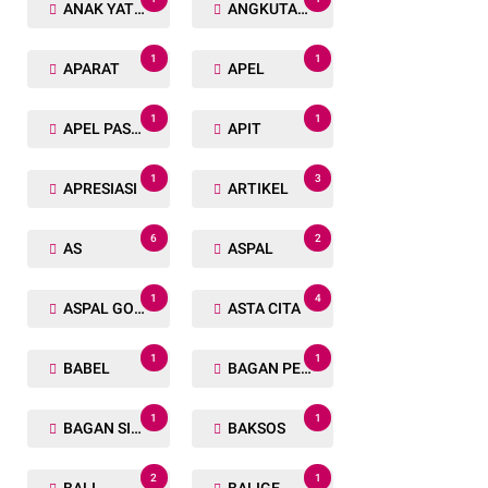
ANAK YATIM
ANGKUTAN TRANSPORTASI
1
1
APARAT
APEL
1
1
APEL PASUKAN
APIT
1
3
APRESIASI
ARTIKEL
6
2
AS
ASPAL
1
4
ASPAL GORENG
ASTA CITA
1
1
BABEL
BAGAN PETE
1
1
BAGAN SIAPIN API
BAKSOS
2
1