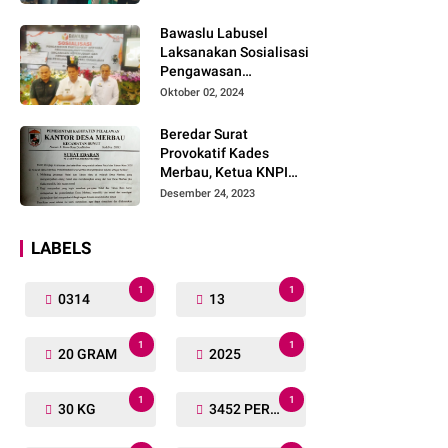
Lengkap
Bawaslu Labusel
Laksanakan Sosialisasi
Pengawasan
Partisipatif kepada
Oktober 02, 2024
Organisasi Masyarakat,
Pemuda Dan Agama
Beredar Surat
Pada pilkada Serentak
Provokatif Kades
2024
Merbau, Ketua KNPI
Riau: "Periksa, Tangkap
Desember 24, 2023
dan Penjarakan!"
LABELS
1
1
0314
13
1
1
20 GRAM
2025
1
1
30 KG
3452 PERSONIL