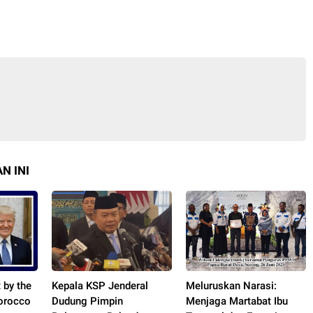
N INI
 by the
Kepala KSP Jenderal
Meluruskan Narasi:
Morocco
Dudung Pimpin
Menjaga Martabat Ibu