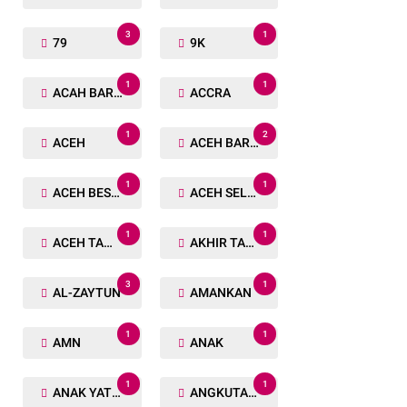
3
1
79
9K
1
1
ACAH BARAT
ACCRA
1
2
ACEH
ACEH BARAT
1
1
ACEH BESAR
ACEH SELATAN
1
1
ACEH TAMIANG
AKHIR TAHUN
3
1
AL-ZAYTUN
AMANKAN
1
1
AMN
ANAK
1
1
ANAK YATIM
ANGKUTAN TRANSPORTASI