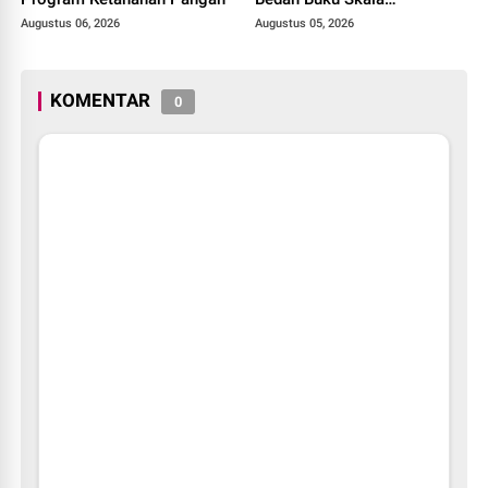
International dari 70 Ribu
Augustus 06, 2026
Augustus 05, 2026
Rupiah Referensi Akademik
Dunia
KOMENTAR
0