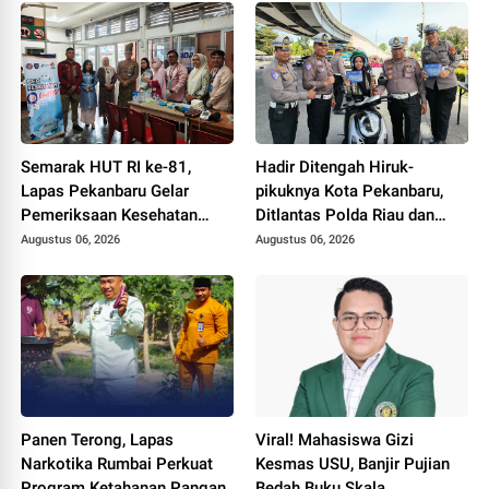
Semarak HUT RI ke-81,
Hadir Ditengah Hiruk-
Lapas Pekanbaru Gelar
pikuknya Kota Pekanbaru,
Pemeriksaan Kesehatan
Ditlantas Polda Riau dan
Gratis untuk Warga Binaan
Polantas KARIB Kobarkan
Augustus 06, 2026
Augustus 06, 2026
dan Masyarakat
Semangat Keselamatan,
Nasionalisme dan Green
Policing Jelang HUT RI Ke-
81 Tahun
Panen Terong, Lapas
Viral! Mahasiswa Gizi
Narkotika Rumbai Perkuat
Kesmas USU, Banjir Pujian
Program Ketahanan Pangan
Bedah Buku Skala