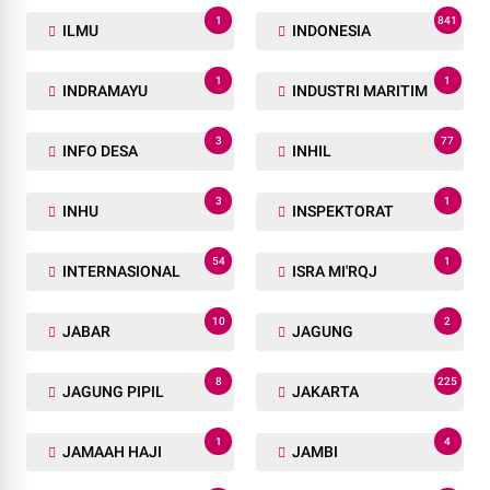
1
841
ILMU
INDONESIA
1
1
INDRAMAYU
INDUSTRI MARITIM
3
77
INFO DESA
INHIL
3
1
INHU
INSPEKTORAT
54
1
INTERNASIONAL
ISRA MI'RQJ
10
2
JABAR
JAGUNG
8
225
JAGUNG PIPIL
JAKARTA
1
4
JAMAAH HAJI
JAMBI