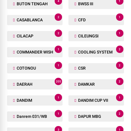
4
1
BUTON TENGAH
BWSS III
2
1
CASABLANCA
CFD
2
1
CILACAP
CILEUNGSI
1
2
COMMANDER WISH
COOLING SYSTEM
1
2
COTONOU
CSR
205
2
DAERAH
DAMKAR
1
1
DANDIM
DANDIM CUP VII
1
2
Danrem 031/WB
DAPUR MBG
3
1