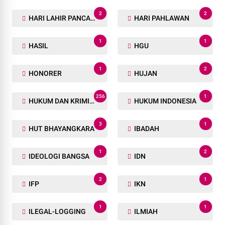
2
2
HARI LAHIR PANCASILA
HARI PAHLAWAN
1
1
HASIL
HGU
1
2
HONORER
HUJAN
256
1
HUKUM DAN KRIMINAL
HUKUM INDONESIA
3
1
HUT BHAYANGKARA
IBADAH
1
2
IDEOLOGI BANGSA
IDN
2
1
IFP
IKN
1
1
ILEGAL-LOGGING
ILMIAH