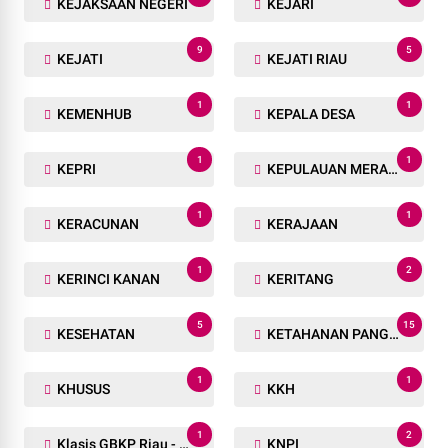
KEJAKSAAN NEGERI
KEJARI
9
5
KEJATI
KEJATI RIAU
1
1
KEMENHUB
KEPALA DESA
1
1
KEPRI
KEPULAUAN MERANTI
1
1
KERACUNAN
KERAJAAN
1
2
KERINCI KANAN
KERITANG
5
15
KESEHATAN
KETAHANAN PANGAN
1
1
KHUSUS
KKH
1
2
Klasis GBKP Riau - Sumbar.
KNPI