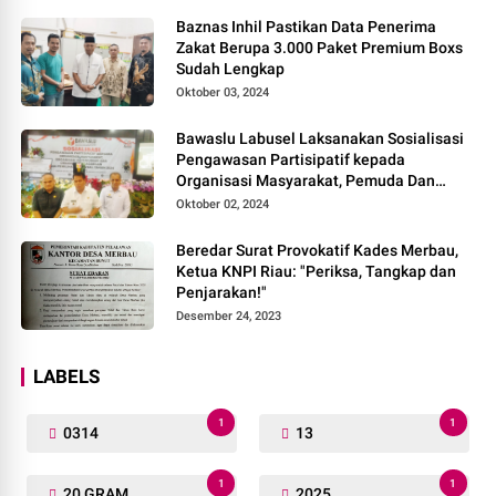
Baznas Inhil Pastikan Data Penerima
Zakat Berupa 3.000 Paket Premium Boxs
Sudah Lengkap
Oktober 03, 2024
Bawaslu Labusel Laksanakan Sosialisasi
Pengawasan Partisipatif kepada
Organisasi Masyarakat, Pemuda Dan
Agama Pada pilkada Serentak 2024
Oktober 02, 2024
Beredar Surat Provokatif Kades Merbau,
Ketua KNPI Riau: "Periksa, Tangkap dan
Penjarakan!"
Desember 24, 2023
LABELS
1
1
0314
13
1
1
20 GRAM
2025