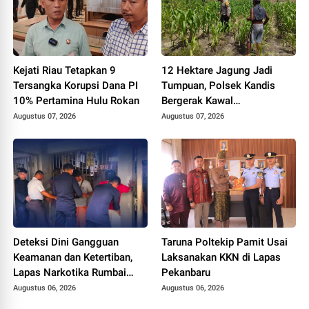
Kejati Riau Tetapkan 9
12 Hektare Jagung Jadi
Tersangka Korupsi Dana PI
Tumpuan, Polsek Kandis
10% Pertamina Hulu Rokan
Bergerak Kawal
Swasembada Pangan
Augustus 07, 2026
Augustus 07, 2026
Deteksi Dini Gangguan
Taruna Poltekip Pamit Usai
Keamanan dan Ketertiban,
Laksanakan KKN di Lapas
Lapas Narkotika Rumbai
Pekanbaru
Gelar Razia Rutin Blok
Augustus 06, 2026
Augustus 06, 2026
Hunian