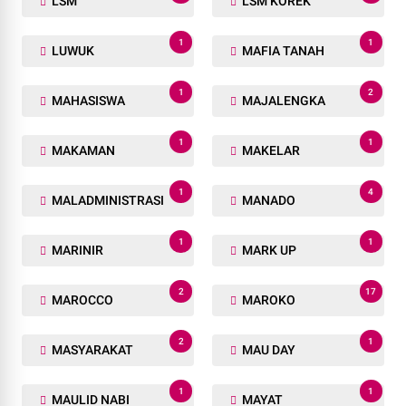
LSM
LSM KOREK
1
1
LUWUK
MAFIA TANAH
1
2
MAHASISWA
MAJALENGKA
1
1
MAKAMAN
MAKELAR
1
4
MALADMINISTRASI
MANADO
1
1
MARINIR
MARK UP
2
17
MAROCCO
MAROKO
2
1
MASYARAKAT
MAU DAY
1
1
MAULID NABI
MAYAT