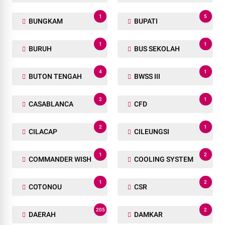
1
5
BUNGKAM
BUPATI
1
1
BURUH
BUS SEKOLAH
4
1
BUTON TENGAH
BWSS III
2
1
CASABLANCA
CFD
2
1
CILACAP
CILEUNGSI
1
2
COMMANDER WISH
COOLING SYSTEM
1
2
COTONOU
CSR
205
2
DAERAH
DAMKAR