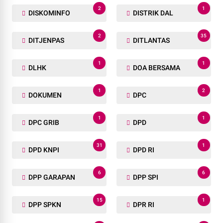
2
1
DISKOMINFO
DISTRIK DAL
2
35
DITJENPAS
DITLANTAS
1
1
DLHK
DOA BERSAMA
1
2
DOKUMEN
DPC
1
1
DPC GRIB
DPD
31
1
DPD KNPI
DPD RI
6
6
DPP GARAPAN
DPP SPI
15
1
DPP SPKN
DPR RI