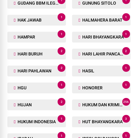
1
1
GUDANG BBM ILEGAL
GUNUNG SITOLO
1
1
HAK JAWAB
HALMAHERA BARAT
1
1
HAMPAR
HARI BHAYANGKARA
2
2
HARI BURUH
HARI LAHIR PANCASILA
2
1
HARI PAHLAWAN
HASIL
1
1
HGU
HONORER
2
256
HUJAN
HUKUM DAN KRIMINAL
1
3
HUKUM INDONESIA
HUT BHAYANGKARA
1
1