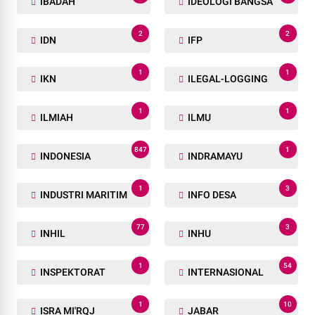
IBADAH
IDEOLOGI BANGSA
2
2
IDN
IFP
1
1
IKN
ILEGAL-LOGGING
1
1
ILMIAH
ILMU
847
1
INDONESIA
INDRAMAYU
1
3
INDUSTRI MARITIM
INFO DESA
77
3
INHIL
INHU
1
54
INSPEKTORAT
INTERNASIONAL
1
10
ISRA MI'RQJ
JABAR