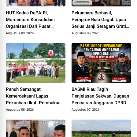
HUT Kedua DePA-RI,
Pekanbaru Berhasil,
Momentum Konsolidasi
Pemprov Riau Gagal: Ujian
Organisasi Dari Pusat
Serius Janji Seragam Gratis
Sampai ke Daerah
di Bumi Lancang Kuning
Augustus 09, 2026
Augustus 09, 2026
Penuh Semangat
BASMI Riau Tagih
Kemerdekaan! Lapas
Penjelasan Sekwan, Dugaan
Pekanbaru Ikuti Pembukaan
Pencairan Anggaran DPRD
Pekan Olahraga Ditjenpas
Tanpa Prosedur Tuai
Augustus 08, 2026
Augustus 07, 2026
Riau HUT RI ke-81
Sorotan