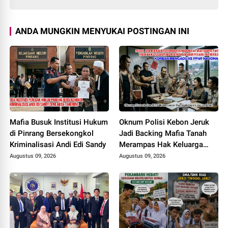
ANDA MUNGKIN MENYUKAI POSTINGAN INI
Mafia Busuk Institusi Hukum
Oknum Polisi Kebon Jeruk
di Pinrang Bersekongkol
Jadi Backing Mafia Tanah
Kriminalisasi Andi Edi Sandy
Merampas Hak Keluarga
Ambar Witjaksono Sutarman
Augustus 09, 2026
Augustus 09, 2026