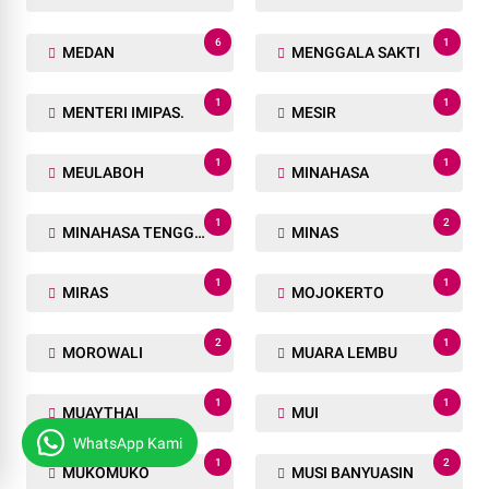
6
1
MEDAN
MENGGALA SAKTI
1
1
MENTERI IMIPAS.
MESIR
1
1
MEULABOH
MINAHASA
1
2
MINAHASA TENGGARA
MINAS
1
1
MIRAS
MOJOKERTO
2
1
MOROWALI
MUARA LEMBU
1
1
MUAYTHAI
MUI
WhatsApp Kami
1
2
MUKOMUKO
MUSI BANYUASIN