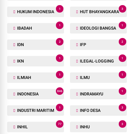
1
3
HUKUM INDONESIA
HUT BHAYANGKARA
1
1
IBADAH
IDEOLOGI BANGSA
2
2
IDN
IFP
1
1
IKN
ILEGAL-LOGGING
1
1
ILMIAH
ILMU
846
1
INDONESIA
INDRAMAYU
1
3
INDUSTRI MARITIM
INFO DESA
77
3
INHIL
INHU