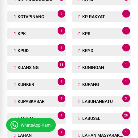
9
1
KOTAPINANG
KP. RAKYAT
1
1
KPK
KPR
1
1
KPUD
KRYD
33
1
KUANSING
KUNINGAN
1
1
KUNKER
KUPANG
1
3
KUPASKABAR
LABUHANBATU
1
29
LABURA
LABUSEL
WhatsApp Kami
2
1
LAHAN
LAHAN MASYARAKAT