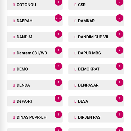
1
2
COTONOU
CSR
205
2
DAERAH
DAMKAR
1
1
DANDIM
DANDIM CUP VII
1
2
Danrem 031/WB
DAPUR MBG
3
1
DEMO
DEMOKRAT
1
2
DENDA
DENPASAR
1
1
DePA-RI
DESA
1
1
DINAS PUPR-LH
DIRJEN PAS
1
3