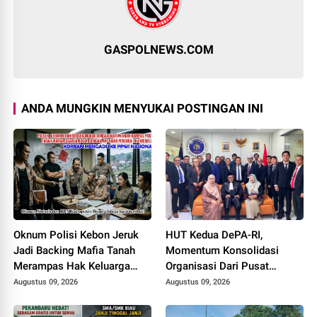
GASPOLNEWS.COM
ANDA MUNGKIN MENYUKAI POSTINGAN INI
Oknum Polisi Kebon Jeruk
HUT Kedua DePA-RI,
Jadi Backing Mafia Tanah
Momentum Konsolidasi
Merampas Hak Keluarga
Organisasi Dari Pusat
Ambar Witjaksono Sutarman
Sampai ke Daerah
Augustus 09, 2026
Augustus 09, 2026