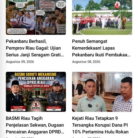
Pekanbaru Berhasil,
Penuh Semangat
Pemprov Riau Gagal: Ujian
Kemerdekaan! Lapas
Serius Janji Seragam Gratis
Pekanbaru Ikuti Pembukaan
di Bumi Lancang Kuning
Pekan Olahraga Ditjenpas
Augustus 09, 2026
Augustus 08, 2026
Riau HUT RI ke-81
BASMI Riau Tagih
Kejati Riau Tetapkan 9
Penjelasan Sekwan, Dugaan
Tersangka Korupsi Dana PI
Pencairan Anggaran DPRD
10% Pertamina Hulu Rokan