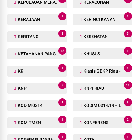
KEPULAUAN MERANTI
KERACUNAN
1
1
KERAJAAN
KERINCI KANAN
2
5
KERITANG
KESEHATAN
15
1
KETAHANAN PANGAN
KHUSUS
1
1
KKH
Klasis GBKP Riau - Sumbar.
2
21
KNPI
KNPI RIAU
2
3
KODIM 0314
KODIM 0314/INHIL
1
2
KOMITMEN
KONFERENSI
1
1
KOPERASI RASRA
KOTA