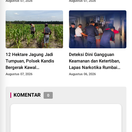
Tanpa Prosedur Tuai
Augustus 07, 2026
Augustus 07, 2026
Sorotan
12 Hektare Jagung Jadi
Deteksi Dini Gangguan
Tumpuan, Polsek Kandis
Keamanan dan Ketertiban,
Bergerak Kawal
Lapas Narkotika Rumbai
Swasembada Pangan
Gelar Razia Rutin Blok
Augustus 07, 2026
Augustus 06, 2026
Hunian
KOMENTAR
0