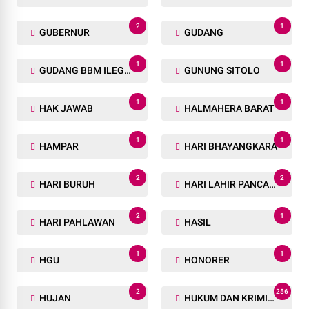
2
1
GUBERNUR
GUDANG
1
1
GUDANG BBM ILEGAL
GUNUNG SITOLO
1
1
HAK JAWAB
HALMAHERA BARAT
1
1
HAMPAR
HARI BHAYANGKARA
2
2
HARI BURUH
HARI LAHIR PANCASILA
2
1
HARI PAHLAWAN
HASIL
1
1
HGU
HONORER
2
256
HUJAN
HUKUM DAN KRIMINAL