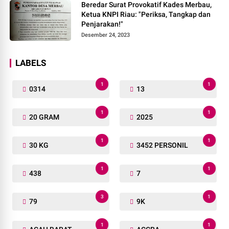
Beredar Surat Provokatif Kades Merbau,
Ketua KNPI Riau: "Periksa, Tangkap dan
Penjarakan!"
Desember 24, 2023
LABELS
1
1
0314
13
1
1
20 GRAM
2025
1
1
30 KG
3452 PERSONIL
1
1
438
7
3
1
79
9K
1
1