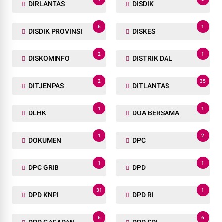
DIRLANTAS
DISDIK
6
1
DISDIK PROVINSI
DISKES
2
1
DISKOMINFO
DISTRIK DAL
2
35
DITJENPAS
DITLANTAS
1
1
DLHK
DOA BERSAMA
1
2
DOKUMEN
DPC
1
1
DPC GRIB
DPD
31
1
DPD KNPI
DPD RI
6
6
DPP GARAPAN
DPP SPI