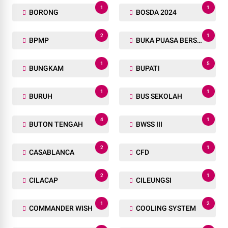
1
1
BORONG
BOSDA 2024
2
1
BPMP
BUKA PUASA BERSAMA
1
5
BUNGKAM
BUPATI
1
1
BURUH
BUS SEKOLAH
4
1
BUTON TENGAH
BWSS III
2
1
CASABLANCA
CFD
2
1
CILACAP
CILEUNGSI
1
2
COMMANDER WISH
COOLING SYSTEM