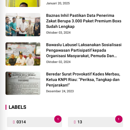
Januari 20, 2025
Baznas Inhil Pastikan Data Penerima
Zakat Berupa 3.000 Paket Premium Boxs
Sudah Lengkap
Oktober 03, 2024
Bawaslu Labusel Laksanakan Sosialisasi
Pengawasan Partisipatif kepada
Organisasi Masyarakat, Pemuda Dan
Agama Pada pilkada Serentak 2024
Oktober 02, 2024
Beredar Surat Provokatif Kades Merbau,
Ketua KNPI Riau: "Periksa, Tangkap dan
Penjarakan!"
Desember 24, 2023
LABELS
1
1
0314
13