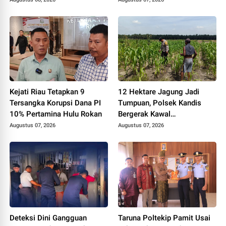
Riau HUT RI ke-81
Sorotan
Kejati Riau Tetapkan 9
12 Hektare Jagung Jadi
Tersangka Korupsi Dana PI
Tumpuan, Polsek Kandis
10% Pertamina Hulu Rokan
Bergerak Kawal
Swasembada Pangan
Augustus 07, 2026
Augustus 07, 2026
Deteksi Dini Gangguan
Taruna Poltekip Pamit Usai