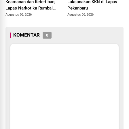
Keamanan dan Ketertiban,
Laksanakan KKN di Lapas
Lapas Narkotika Rumbai
Pekanbaru
Gelar Razia Rutin Blok
Augustus 06, 2026
Augustus 06, 2026
Hunian
KOMENTAR
0