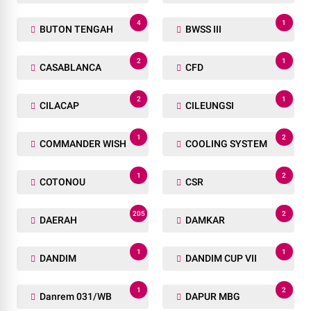
4
1
BUTON TENGAH
BWSS III
2
1
CASABLANCA
CFD
2
1
CILACAP
CILEUNGSI
1
2
COMMANDER WISH
COOLING SYSTEM
1
2
COTONOU
CSR
205
2
DAERAH
DAMKAR
1
1
DANDIM
DANDIM CUP VII
1
2
Danrem 031/WB
DAPUR MBG