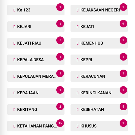
1
1
Ke 123
KEJAKSAAN NEGERI
1
9
KEJARI
KEJATI
5
1
KEJATI RIAU
KEMENHUB
1
1
KEPALA DESA
KEPRI
1
1
KEPULAUAN MERANTI
KERACUNAN
1
1
KERAJAAN
KERINCI KANAN
2
5
KERITANG
KESEHATAN
15
1
KETAHANAN PANGAN
KHUSUS