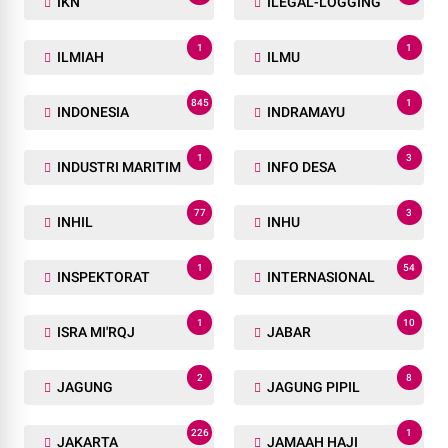
IKN
ILEGAL-LOGGING
1
1
ILMIAH
ILMU
845
1
INDONESIA
INDRAMAYU
1
3
INDUSTRI MARITIM
INFO DESA
77
3
INHIL
INHU
1
54
INSPEKTORAT
INTERNASIONAL
1
10
ISRA MI'RQJ
JABAR
2
8
JAGUNG
JAGUNG PIPIL
226
1
JAKARTA
JAMAAH HAJI