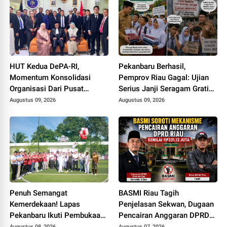
HUT Kedua DePA-RI,
Pekanbaru Berhasil,
Momentum Konsolidasi
Pemprov Riau Gagal: Ujian
Organisasi Dari Pusat
Serius Janji Seragam Gratis
Sampai ke Daerah
di Bumi Lancang Kuning
Augustus 09, 2026
Augustus 09, 2026
Penuh Semangat
BASMI Riau Tagih
Kemerdekaan! Lapas
Penjelasan Sekwan, Dugaan
Pekanbaru Ikuti Pembukaan
Pencairan Anggaran DPRD
Pekan Olahraga Ditjenpas
Tanpa Prosedur Tuai
Augustus 08, 2026
Augustus 07, 2026