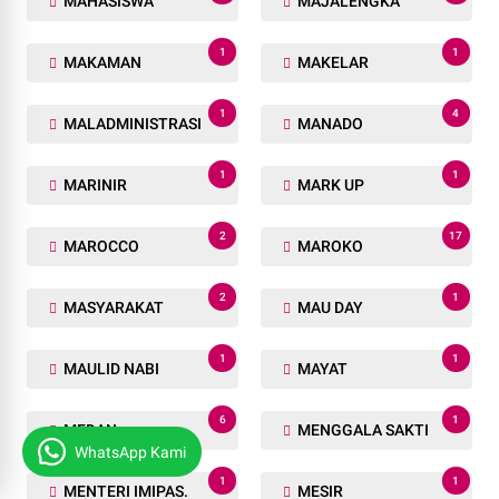
MAHASISWA
MAJALENGKA
1
1
MAKAMAN
MAKELAR
1
4
MALADMINISTRASI
MANADO
1
1
MARINIR
MARK UP
2
17
MAROCCO
MAROKO
2
1
MASYARAKAT
MAU DAY
1
1
MAULID NABI
MAYAT
6
1
MEDAN
MENGGALA SAKTI
WhatsApp Kami
1
1
MENTERI IMIPAS.
MESIR