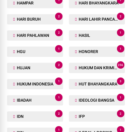
1
1
HAMPAR
HARI BHAYANGKARA
2
2
HARI BURUH
HARI LAHIR PANCASILA
2
1
HARI PAHLAWAN
HASIL
1
1
HGU
HONORER
2
256
HUJAN
HUKUM DAN KRIMINAL
1
3
HUKUM INDONESIA
HUT BHAYANGKARA
1
1
IBADAH
IDEOLOGI BANGSA
2
2
IDN
IFP
1
1