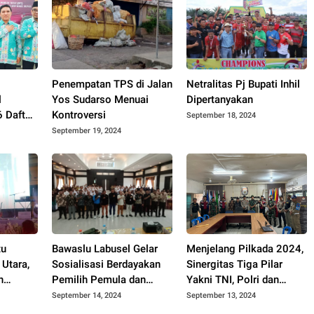
o
Penempatan TPS di Jalan
Netralitas Pj Bupati Inhil
l
Yos Sudarso Menuai
Dipertanyakan
 Daftar
Kontroversi
September 18, 2024
sebar di
September 19, 2024
tu
Bawaslu Labusel Gelar
Menjelang Pilkada 2024,
 Utara,
Sosialisasi Berdayakan
Sinergitas Tiga Pilar
n
Pemilih Pemula dan
Yakni TNI, Polri dan
Pengawasan Partisipatif
Pemerintah Daerah Terus
September 14, 2024
September 13, 2024
Pada Pemilu 2024
Diperkuat di Kabupaten