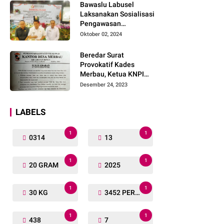
Bawaslu Labusel
Laksanakan Sosialisasi
Pengawasan
Partisipatif kepada
Oktober 02, 2024
Organisasi Masyarakat,
Pemuda Dan Agama
Beredar Surat
Pada pilkada Serentak
Provokatif Kades
2024
Merbau, Ketua KNPI
Riau: "Periksa, Tangkap
Desember 24, 2023
dan Penjarakan!"
LABELS
1
1
0314
13
1
1
20 GRAM
2025
1
1
30 KG
3452 PERSONIL
1
1
438
7