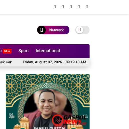
Network
ic
Sport
International
NEW
Bergerak Kawal Swasembada Pangan
Friday
,
August
07
,
2026
|
Deteksi Dini Gangguan Keamanan dan K
09:19 14 AM