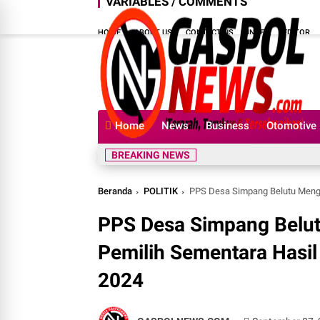
VARIABLES / COMMENTS
HOME
ABOUT US
CONTACT US
INDEX
EDITOR
Home
News
Business
Otomotive
BREAKING NEWS
Beranda
POLITIK
PPS Desa Simpang Belutu Mengadaka
PPS Desa Simpang Belut
Pemilih Sementara Hasi
2024