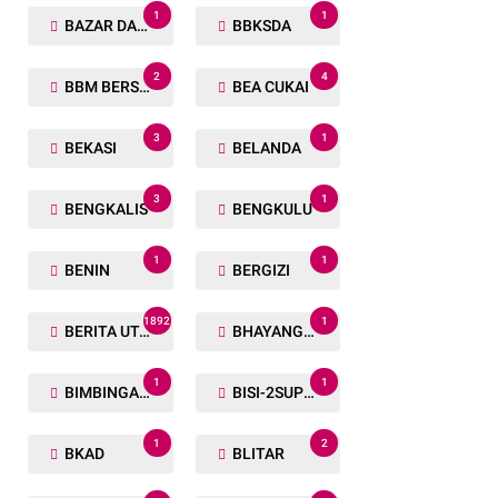
1
1
BAZAR DAN BAKSOS RAMADHAN
BBKSDA
2
4
BBM BERSUBSIDI
BEA CUKAI
3
1
BEKASI
BELANDA
3
1
BENGKALIS
BENGKULU
1
1
BENIN
BERGIZI
1892
1
BERITA UTAMA
BHAYANGKARA RUN
1
1
BIMBINGAN ROHANI
BISI-2SUPER
1
2
BKAD
BLITAR