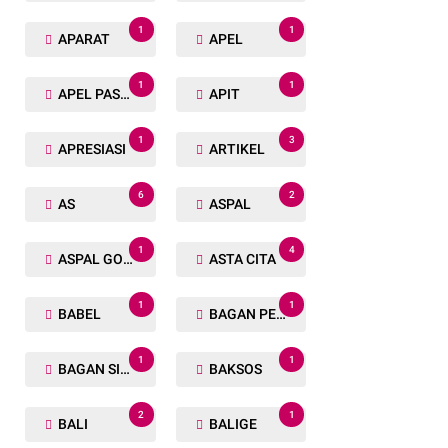
1
1
APARAT
APEL
1
1
APEL PASUKAN
APIT
1
3
APRESIASI
ARTIKEL
6
2
AS
ASPAL
1
4
ASPAL GORENG
ASTA CITA
1
1
BABEL
BAGAN PETE
1
1
BAGAN SIAPIN API
BAKSOS
2
1
BALI
BALIGE