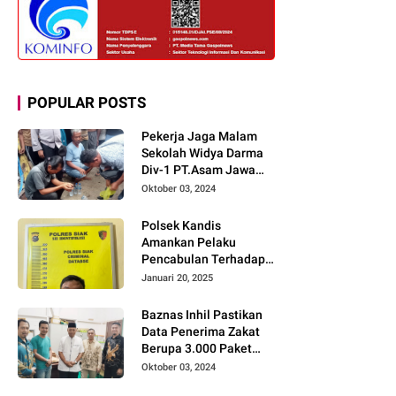
POPULAR POSTS
Pekerja Jaga Malam
Sekolah Widya Darma
Div-1 PT.Asam Jawa
Todongkan Senpi
Oktober 03, 2024
Kepada 3 Orang Warga
Sumberjo
Polsek Kandis
Amankan Pelaku
Pencabulan Terhadap
Dua Anak Kakak-
Januari 20, 2025
beradik di Kamar Mandi
Gereja
Baznas Inhil Pastikan
Data Penerima Zakat
Berupa 3.000 Paket
Premium Boxs Sudah
Oktober 03, 2024
Lengkap