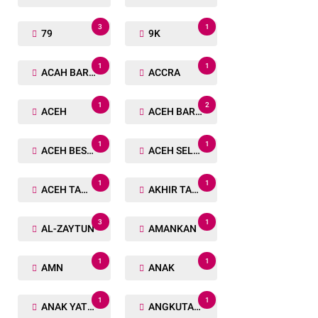
3
1
79
9K
1
1
ACAH BARAT
ACCRA
1
2
ACEH
ACEH BARAT
1
1
ACEH BESAR
ACEH SELATAN
1
1
ACEH TAMIANG
AKHIR TAHUN
3
1
AL-ZAYTUN
AMANKAN
1
1
AMN
ANAK
1
1
ANAK YATIM
ANGKUTAN TRANSPORTASI