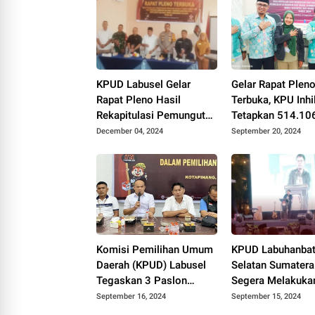
KPUD Labusel Gelar
Gelar Rapat Plen
Rapat Pleno Hasil
Terbuka, KPU Inhi
Rekapitulasi Pemungutan
Tetapkan 514.106
Suara Pada Pilkada
Pemilih Tetap Ter
December 04, 2024
September 20, 2024
Serentak 2024
1.558 TPS
Komisi Pemilihan Umum
KPUD Labuhanba
Daerah (KPUD) Labusel
Selatan Sumatera
Tegaskan 3 Paslon
Segera Melakuka
Bupati Memenuhi
Rekrutmen KPPS
September 16, 2024
September 15, 2024
Persyaratan Kesehatan