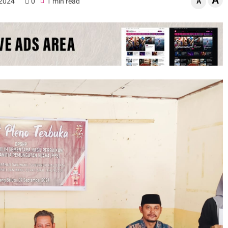
A
 2024
0
1 min read
A