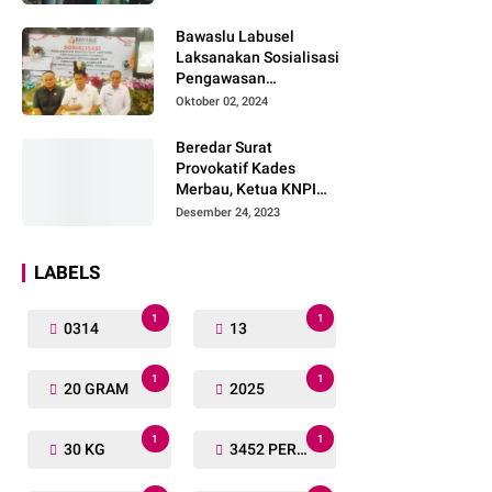
Lengkap
Bawaslu Labusel
Laksanakan Sosialisasi
Pengawasan
Partisipatif kepada
Oktober 02, 2024
Organisasi Masyarakat,
Pemuda Dan Agama
Beredar Surat
Pada pilkada Serentak
Provokatif Kades
2024
Merbau, Ketua KNPI
Riau: "Periksa, Tangkap
Desember 24, 2023
dan Penjarakan!"
LABELS
1
1
0314
13
1
1
20 GRAM
2025
1
1
30 KG
3452 PERSONIL