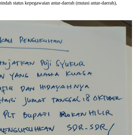
dah status kepegawaian antar-daerah (mutasi antar-daerah),