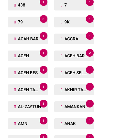
1
1
438
7
3
1
79
9K
1
1
ACAH BARAT
ACCRA
1
2
ACEH
ACEH BARAT
1
1
ACEH BESAR
ACEH SELATAN
1
1
ACEH TAMIANG
AKHIR TAHUN
3
1
AL-ZAYTUN
AMANKAN
1
1
AMN
ANAK
1
1