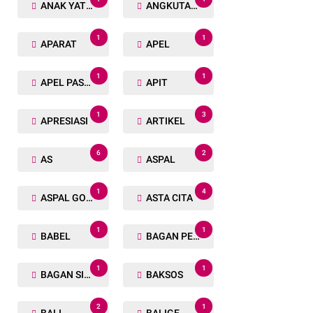
ANAK YATIM
ANGKUTAN TRANSPORTASI
1
1
APARAT
APEL
1
1
APEL PASUKAN
APIT
1
3
APRESIASI
ARTIKEL
6
2
AS
ASPAL
1
4
ASPAL GORENG
ASTA CITA
1
1
BABEL
BAGAN PETE
1
1
BAGAN SIAPIN API
BAKSOS
2
1