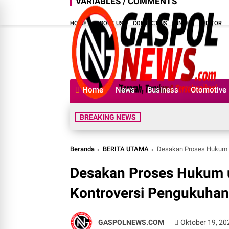
VARIABLES / COMMENTS
HOME
ABOUT US
CONTACT US
INDEX
EDITOR
Home
News
Business
Otomotive
BREAKING NEWS
Beranda
BERITA UTAMA
Desakan Proses Hukum un
Desakan Proses Hukum un
Kontroversi Pengukuhan
GASPOLNEWS.COM
Oktober 19, 20