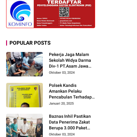
POPULAR POSTS
Pekerja Jaga Malam
Sekolah Widya Darma
Div-1 PT.Asam Jawa
Todongkan Senpi
Oktober 03, 2024
Kepada 3 Orang Warga
Sumberjo
Polsek Kandis
Amankan Pelaku
Pencabulan Terhadap
Dua Anak Kakak-
Januari 20, 2025
beradik di Kamar Mandi
Gereja
Baznas Inhil Pastikan
Data Penerima Zakat
Berupa 3.000 Paket
Premium Boxs Sudah
Oktober 03, 2024