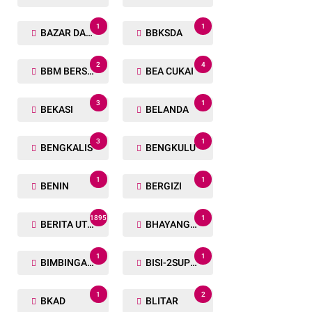
1
1
BAZAR DAN BAKSOS RAMADHAN
BBKSDA
2
4
BBM BERSUBSIDI
BEA CUKAI
3
1
BEKASI
BELANDA
3
1
BENGKALIS
BENGKULU
1
1
BENIN
BERGIZI
1895
1
BERITA UTAMA
BHAYANGKARA RUN
1
1
BIMBINGAN ROHANI
BISI-2SUPER
1
2
BKAD
BLITAR