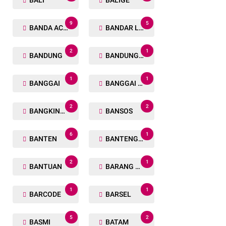
BALI
BALIGE
9
5
BANDA ACEH
BANDAR LAMPUNG
2
1
BANDUNG
BANDUNG BARAT
1
1
BANGGAI
BANGGAI LAUT
2
2
BANGKINANG
BANSOS
6
1
BANTEN
BANTENG RAIDERS
2
1
BANTUAN
BARANG TUAKA
1
1
BARCODE
BARSEL
5
2
BASMI
BATAM