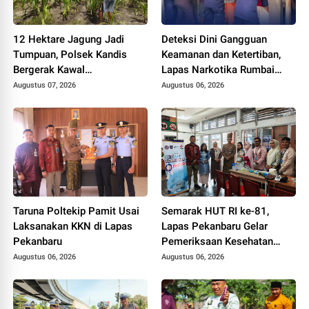
12 Hektare Jagung Jadi
Deteksi Dini Gangguan
Tumpuan, Polsek Kandis
Keamanan dan Ketertiban,
Bergerak Kawal
Lapas Narkotika Rumbai
Swasembada Pangan
Gelar Razia Rutin Blok
Augustus 07, 2026
Augustus 06, 2026
Hunian
Taruna Poltekip Pamit Usai
Semarak HUT RI ke-81,
Laksanakan KKN di Lapas
Lapas Pekanbaru Gelar
Pekanbaru
Pemeriksaan Kesehatan
Gratis untuk Warga Binaan
Augustus 06, 2026
Augustus 06, 2026
dan Masyarakat