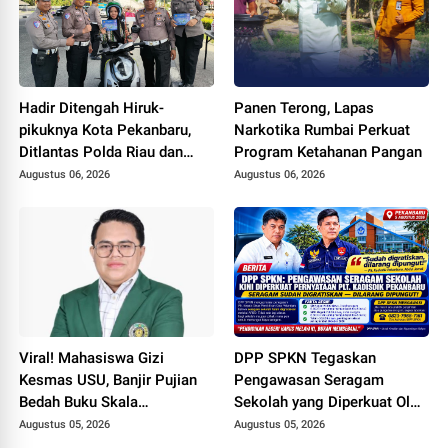
Hadir Ditengah Hiruk-
Panen Terong, Lapas
pikuknya Kota Pekanbaru,
Narkotika Rumbai Perkuat
Ditlantas Polda Riau dan
Program Ketahanan Pangan
Polantas KARIB Kobarkan
Augustus 06, 2026
Augustus 06, 2026
Semangat Keselamatan,
Nasionalisme dan Green
Policing Jelang HUT RI Ke-
81 Tahun
Viral! Mahasiswa Gizi
DPP SPKN Tegaskan
Kesmas USU, Banjir Pujian
Pengawasan Seragam
Bedah Buku Skala
Sekolah yang Diperkuat Oleh
International dari 70 Ribu
Peryataan Plt. KADISDIK
Augustus 05, 2026
Augustus 05, 2026
Rupiah Referensi Akademik
Kota Pekanbaru Seragam