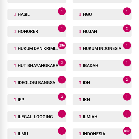
1
1
HASIL
HGU
1
2
HONORER
HUJAN
256
1
HUKUM DAN KRIMINAL
HUKUM INDONESIA
3
1
HUT BHAYANGKARA
IBADAH
1
2
IDEOLOGI BANGSA
IDN
2
1
IFP
IKN
1
1
ILEGAL-LOGGING
ILMIAH
1
840
ILMU
INDONESIA