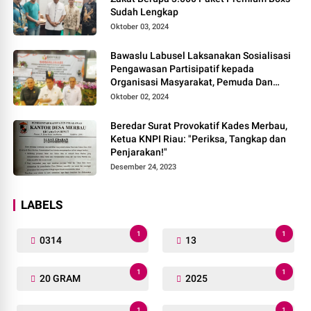
Sudah Lengkap
Oktober 03, 2024
Bawaslu Labusel Laksanakan Sosialisasi
Pengawasan Partisipatif kepada
Organisasi Masyarakat, Pemuda Dan
Agama Pada pilkada Serentak 2024
Oktober 02, 2024
Beredar Surat Provokatif Kades Merbau,
Ketua KNPI Riau: "Periksa, Tangkap dan
Penjarakan!"
Desember 24, 2023
LABELS
1
1
0314
13
1
1
20 GRAM
2025
1
1