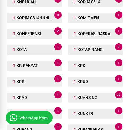
KNPI RIAU
KODIM 0314
3
1
KODIM 0314/INHIL
KOMITMEN
2
1
KONFERENSI
KOPERASI RASRA
1
9
KOTA
KOTAPINANG
1
1
KP. RAKYAT
KPK
1
1
KPR
KPUD
1
33
KRYD
KUANSING
1
1
KUNINGAN
KUNKER
WhatsApp Kami
1
1
KUPANG
KUPASKABAR