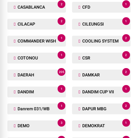
2
1
CASABLANCA
CFD
2
1
CILACAP
CILEUNGSI
1
2
COMMANDER WISH
COOLING SYSTEM
1
2
COTONOU
CSR
205
2
DAERAH
DAMKAR
1
1
DANDIM
DANDIM CUP VII
1
2
Danrem 031/WB
DAPUR MBG
3
1
DEMO
DEMOKRAT