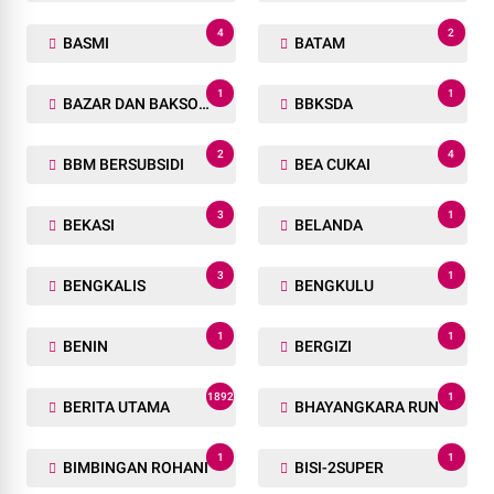
4
2
BASMI
BATAM
1
1
BAZAR DAN BAKSOS RAMADHAN
BBKSDA
2
4
BBM BERSUBSIDI
BEA CUKAI
3
1
BEKASI
BELANDA
3
1
BENGKALIS
BENGKULU
1
1
BENIN
BERGIZI
1892
1
BERITA UTAMA
BHAYANGKARA RUN
1
1
BIMBINGAN ROHANI
BISI-2SUPER