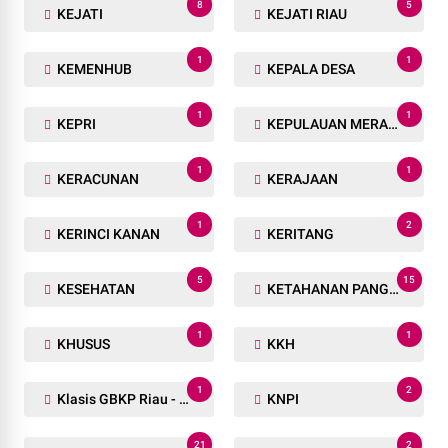
8
5
KEJATI
KEJATI RIAU
1
1
KEMENHUB
KEPALA DESA
1
1
KEPRI
KEPULAUAN MERANTI
1
1
KERACUNAN
KERAJAAN
1
2
KERINCI KANAN
KERITANG
5
15
KESEHATAN
KETAHANAN PANGAN
1
1
KHUSUS
KKH
1
2
Klasis GBKP Riau - Sumbar.
KNPI
21
2