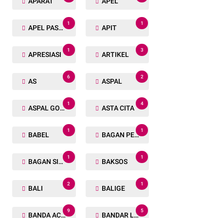
APARAT
APEL
1
1
APEL PASUKAN
APIT
1
3
APRESIASI
ARTIKEL
6
2
AS
ASPAL
1
4
ASPAL GORENG
ASTA CITA
1
1
BABEL
BAGAN PETE
1
1
BAGAN SIAPIN API
BAKSOS
2
1
BALI
BALIGE
9
5
BANDA ACEH
BANDAR LAMPUNG