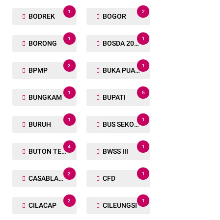
1
2
BODREK
BOGOR
1
1
BORONG
BOSDA 2024
2
1
BPMP
BUKA PUASA BERSAMA
1
5
BUNGKAM
BUPATI
1
1
BURUH
BUS SEKOLAH
4
1
BUTON TENGAH
BWSS III
2
1
CASABLANCA
CFD
2
1
CILACAP
CILEUNGSI