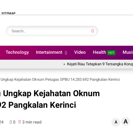
SITEMAP
Technology
Intertainment
Video
Health
Mus
HOT
Kejati Riau Tetapkan 9 Tersangka Korupsi Dana PI 10% P
 Ungkap Kejahatan Oknum Petugas SPBU 14.283.692 Pangkalan Kerinci
u Ungkap Kejahatan Oknum
2 Pangkalan Kerinci
A
24
0
3 min read
A