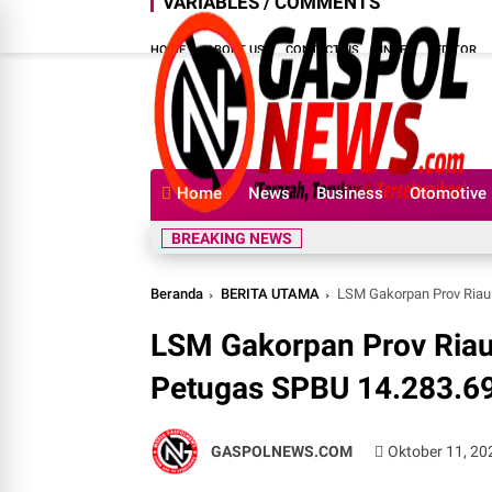
VARIABLES / COMMENTS
HOME
ABOUT US
CONTACT US
INDEX
EDITOR
Home
News
Business
Otomotive
BREAKING NEWS
Beranda
BERITA UTAMA
LSM Gakorpan Prov Riau
LSM Gakorpan Prov Ria
Petugas SPBU 14.283.69
GASPOLNEWS.COM
Oktober 11, 20