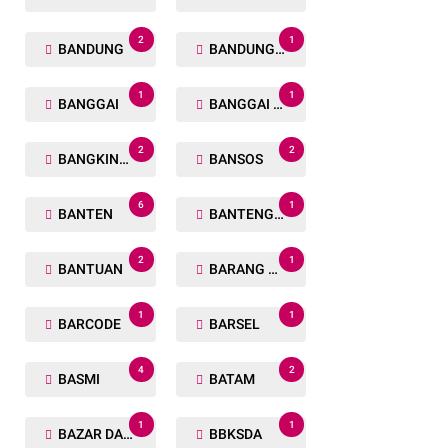
2
1
BANDUNG
BANDUNG BARAT
1
1
BANGGAI
BANGGAI LAUT
2
2
BANGKINANG
BANSOS
6
1
BANTEN
BANTENG RAIDERS
2
1
BANTUAN
BARANG TUAKA
1
1
BARCODE
BARSEL
4
2
BASMI
BATAM
1
1
BAZAR DAN BAKSOS RAMADHAN
BBKSDA