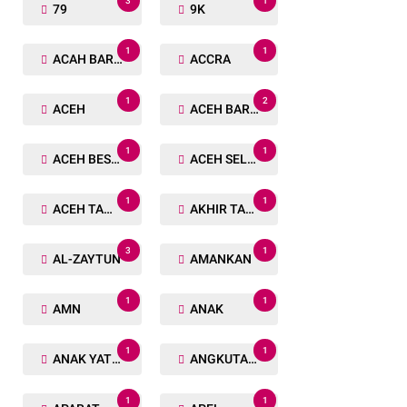
3
1
79
9K
1
1
ACAH BARAT
ACCRA
1
2
ACEH
ACEH BARAT
1
1
ACEH BESAR
ACEH SELATAN
1
1
ACEH TAMIANG
AKHIR TAHUN
3
1
AL-ZAYTUN
AMANKAN
1
1
AMN
ANAK
1
1
ANAK YATIM
ANGKUTAN TRANSPORTASI
1
1