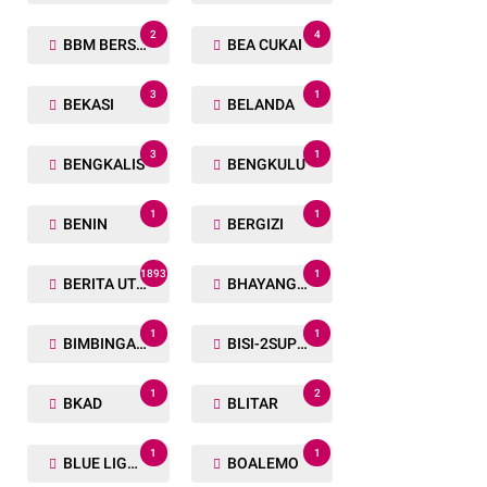
2
4
BBM BERSUBSIDI
BEA CUKAI
3
1
BEKASI
BELANDA
3
1
BENGKALIS
BENGKULU
1
1
BENIN
BERGIZI
1893
1
BERITA UTAMA
BHAYANGKARA RUN
1
1
BIMBINGAN ROHANI
BISI-2SUPER
1
2
BKAD
BLITAR
1
1
BLUE LIGHT
BOALEMO