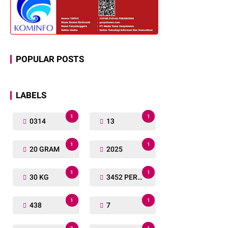
POPULAR POSTS
LABELS
1
1
0314
13
1
1
20 GRAM
2025
1
1
30 KG
3452 PERSONIL
1
1
438
7