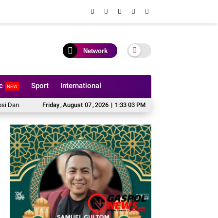
Network
ic
Sport
International
NEW
ertamina Hulu Rokan
Friday
,
August
12 Hektare Jagung Jadi Tumpuan, Polsek Kandis Be
07
,
2026
|
1:33 05 PM