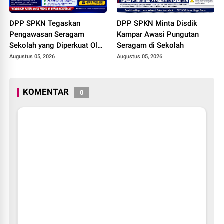
DPP SPKN Tegaskan
DPP SPKN Minta Disdik
Pengawasan Seragam
Kampar Awasi Pungutan
Sekolah yang Diperkuat Oleh
Seragam di Sekolah
Peryataan Plt. KADISDIK
Augustus 05, 2026
Augustus 05, 2026
Kota Pekanbaru Seragam
Digratiskan
KOMENTAR
0