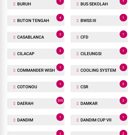
1
1
BURUH
BUS SEKOLAH
4
1
BUTON TENGAH
BWSS III
2
1
CASABLANCA
CFD
2
1
CILACAP
CILEUNGSI
1
2
COMMANDER WISH
COOLING SYSTEM
1
2
COTONOU
CSR
205
2
DAERAH
DAMKAR
1
1
DANDIM
DANDIM CUP VII
1
2