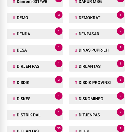
Danrem 031/WB
DAPUR MBG
3
1
DEMO
DEMOKRAT
1
2
DENDA
DENPASAR
1
1
DESA
DINAS PUPR-LH
1
1
DIRJEN PAS
DIRLANTAS
3
6
DISDIK
DISDIK PROVINSI
1
2
DISKES
DISKOMINFO
1
2
DISTRIK DAL
DITJENPAS
35
1
DITLANTAS
DLHK