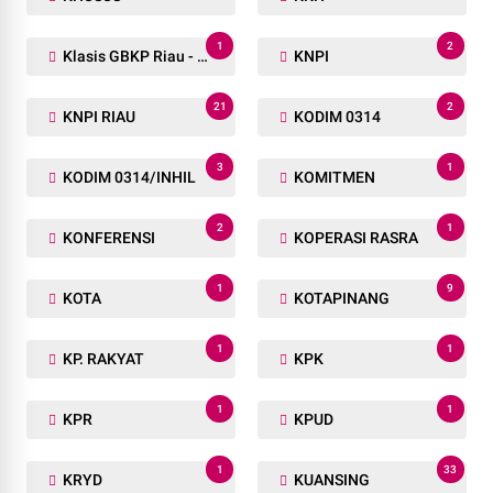
1
2
Klasis GBKP Riau - Sumbar.
KNPI
21
2
KNPI RIAU
KODIM 0314
3
1
KODIM 0314/INHIL
KOMITMEN
2
1
KONFERENSI
KOPERASI RASRA
1
9
KOTA
KOTAPINANG
1
1
KP. RAKYAT
KPK
1
1
KPR
KPUD
1
33
KRYD
KUANSING