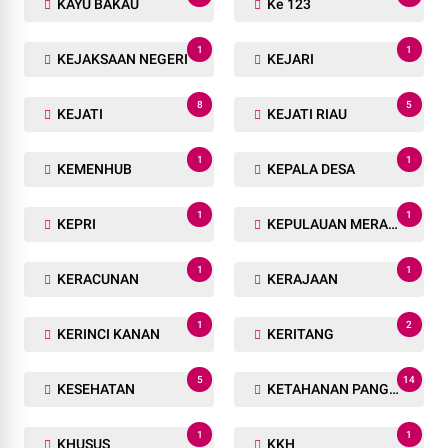
KAYU BAKAU
Ke 123
1
1
KEJAKSAAN NEGERI
KEJARI
8
5
KEJATI
KEJATI RIAU
1
1
KEMENHUB
KEPALA DESA
1
1
KEPRI
KEPULAUAN MERANTI
1
1
KERACUNAN
KERAJAAN
1
2
KERINCI KANAN
KERITANG
5
14
KESEHATAN
KETAHANAN PANGAN
1
1
KHUSUS
KKH