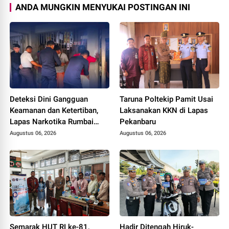
ANDA MUNGKIN MENYUKAI POSTINGAN INI
Deteksi Dini Gangguan
Taruna Poltekip Pamit Usai
Keamanan dan Ketertiban,
Laksanakan KKN di Lapas
Lapas Narkotika Rumbai
Pekanbaru
Gelar Razia Rutin Blok
Augustus 06, 2026
Augustus 06, 2026
Hunian
Semarak HUT RI ke-81,
Hadir Ditengah Hiruk-