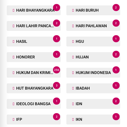
1
2
HARI BHAYANGKARA
HARI BURUH
2
2
HARI LAHIR PANCASILA
HARI PAHLAWAN
1
1
HASIL
HGU
1
2
HONORER
HUJAN
256
1
HUKUM DAN KRIMINAL
HUKUM INDONESIA
3
1
HUT BHAYANGKARA
IBADAH
1
2
IDEOLOGI BANGSA
IDN
2
1
IFP
IKN