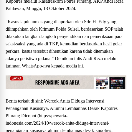
Kapolres melalui Kasatreskrim Polres Pinrang, AKP Andi Reza
Pahlawan, Minggu, 13 Oktober 2024.
“Kasus lapduanmas yang dilaporkan oleh Sdr. H. Edy yang
dilimpahkan oleh Krimum Polda Sulsel, berdasarkan SOP telah
dilakukan langkah-langkah penyelidikan dan pemeriksaan para
saksi-saksi yang ada di TKP, kemudian berdasarkan hasil gelar
perkara, kasus tersebut dihentikan karena tidak ditemukan
adanya peristiwa pidana.” Demikian tulis Andi Reza melalui
jaringan WhatsApp-nya kepada media ini.
Berita terkait di sini: Wercok Anita Diduga Intervensi
Penanganan Kasusnya, Alumni Lemhannas Desak Kapolres
Pinrang Dicopot (https://pewarta-
indonesia.com/2024/10/wercok-anita-diduga-intervensi-
penanganan-kasusnya-alumni-lemhannas-desak-kapolres-