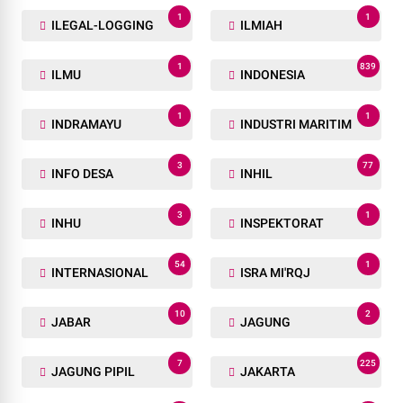
1
1
ILEGAL-LOGGING
ILMIAH
1
839
ILMU
INDONESIA
1
1
INDRAMAYU
INDUSTRI MARITIM
3
77
INFO DESA
INHIL
3
1
INHU
INSPEKTORAT
54
1
INTERNASIONAL
ISRA MI'RQJ
10
2
JABAR
JAGUNG
7
225
JAGUNG PIPIL
JAKARTA