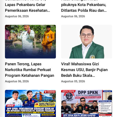
Lapas Pekanbaru Gelar
pikuknya Kota Pekanbaru,
Pemeriksaan Kesehatan
Ditlantas Polda Riau dan
Gratis untuk Warga Binaan
Polantas KARIB Kobarkan
Augustus 06, 2026
Augustus 06, 2026
dan Masyarakat
Semangat Keselamatan,
Nasionalisme dan Green
Policing Jelang HUT RI Ke-
81 Tahun
Panen Terong, Lapas
Viral! Mahasiswa Gizi
Narkotika Rumbai Perkuat
Kesmas USU, Banjir Pujian
Program Ketahanan Pangan
Bedah Buku Skala
International dari 70 Ribu
Augustus 06, 2026
Augustus 05, 2026
Rupiah Referensi Akademik
Dunia