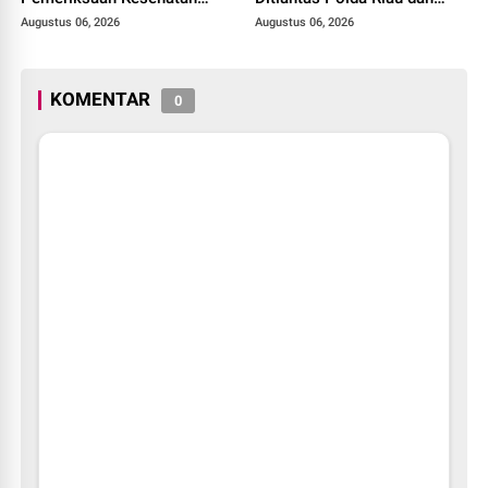
Gratis untuk Warga Binaan
Polantas KARIB Kobarkan
Augustus 06, 2026
Augustus 06, 2026
dan Masyarakat
Semangat Keselamatan,
Nasionalisme dan Green
Policing Jelang HUT RI Ke-
KOMENTAR
0
81 Tahun