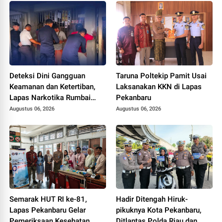
Deteksi Dini Gangguan
Taruna Poltekip Pamit Usai
Keamanan dan Ketertiban,
Laksanakan KKN di Lapas
Lapas Narkotika Rumbai
Pekanbaru
Gelar Razia Rutin Blok
Augustus 06, 2026
Augustus 06, 2026
Hunian
Semarak HUT RI ke-81,
Hadir Ditengah Hiruk-
Lapas Pekanbaru Gelar
pikuknya Kota Pekanbaru,
Pemeriksaan Kesehatan
Ditlantas Polda Riau dan