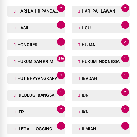
2
2
HARI LAHIR PANCASILA
HARI PAHLAWAN
1
1
HASIL
HGU
1
2
HONORER
HUJAN
256
1
HUKUM DAN KRIMINAL
HUKUM INDONESIA
3
1
HUT BHAYANGKARA
IBADAH
1
2
IDEOLOGI BANGSA
IDN
2
1
IFP
IKN
1
1
ILEGAL-LOGGING
ILMIAH