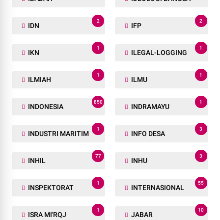
2
2
IDN
IFP
1
1
IKN
ILEGAL-LOGGING
1
1
ILMIAH
ILMU
850
1
INDONESIA
INDRAMAYU
1
3
INDUSTRI MARITIM
INFO DESA
77
3
INHIL
INHU
1
55
INSPEKTORAT
INTERNASIONAL
1
10
ISRA MI'RQJ
JABAR