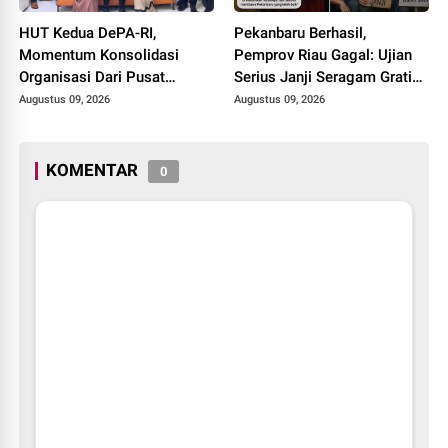
HUT Kedua DePA-RI,
Pekanbaru Berhasil,
Momentum Konsolidasi
Pemprov Riau Gagal: Ujian
Organisasi Dari Pusat
Serius Janji Seragam Gratis
Sampai ke Daerah
di Bumi Lancang Kuning
Augustus 09, 2026
Augustus 09, 2026
KOMENTAR
0