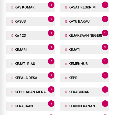
1
1
KAS KOMAR
KASAT RESKRIM
5
1
KASUS
KAYU BAKAU
1
1
Ke 123
KEJAKSAAN NEGERI
1
9
KEJARI
KEJATI
5
1
KEJATI RIAU
KEMENHUB
1
1
KEPALA DESA
KEPRI
1
1
KEPULAUAN MERANTI
KERACUNAN
1
1
KERAJAAN
KERINCI KANAN