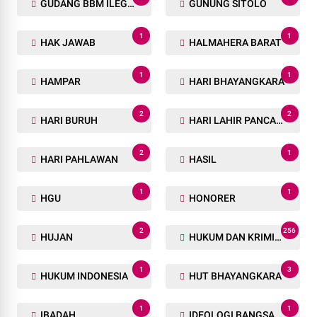
GUDANG BBM ILEGAL
GUNUNG SITOLO
1
1
HAK JAWAB
HALMAHERA BARAT
1
1
HAMPAR
HARI BHAYANGKARA
2
2
HARI BURUH
HARI LAHIR PANCASILA
2
1
HARI PAHLAWAN
HASIL
1
1
HGU
HONORER
2
256
HUJAN
HUKUM DAN KRIMINAL
1
3
HUKUM INDONESIA
HUT BHAYANGKARA
1
1
IBADAH
IDEOLOGI BANGSA