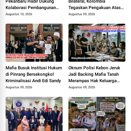
Pekanbaru Hadir Dukung
Bilateral, Kolombia
Kolaborasi Pembangunan
Tegaskan Pengakuan Atas
Daerah
Kedaulatan Maroko di
Augustus 10, 2026
Augustus 09, 2026
Wilayah Sahara
Mafia Busuk Institusi Hukum
Oknum Polisi Kebon Jeruk
di Pinrang Bersekongkol
Jadi Backing Mafia Tanah
Kriminalisasi Andi Edi Sandy
Merampas Hak Keluarga
Ambar Witjaksono Sutarman
Augustus 09, 2026
Augustus 09, 2026