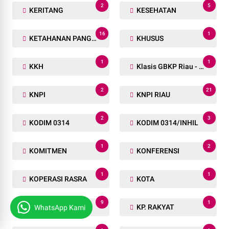
2
5
KERITANG
KESEHATAN
16
1
KETAHANAN PANGAN
KHUSUS
1
1
KKH
Klasis GBKP Riau - Sumbar.
2
21
KNPI
KNPI RIAU
2
3
KODIM 0314
KODIM 0314/INHIL
1
2
KOMITMEN
KONFERENSI
1
1
KOPERASI RASRA
KOTA
9
1
KOTAPINANG
KP. RAKYAT
WhatsApp Kami