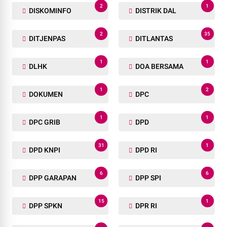
2
1
DISKOMINFO
DISTRIK DAL
2
35
DITJENPAS
DITLANTAS
1
1
DLHK
DOA BERSAMA
1
2
DOKUMEN
DPC
1
1
DPC GRIB
DPD
31
1
DPD KNPI
DPD RI
6
6
DPP GARAPAN
DPP SPI
15
1
DPP SPKN
DPR RI