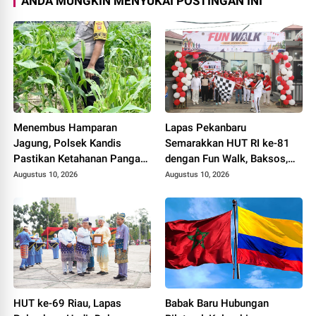
ANDA MUNGKIN MENYUKAI POSTINGAN INI
Menembus Hamparan
Lapas Pekanbaru
Jagung, Polsek Kandis
Semarakkan HUT RI ke-81
Pastikan Ketahanan Pangan
dengan Fun Walk, Baksos,
Tetap Terjaga
dan Lomba Tradisional
Augustus 10, 2026
Augustus 10, 2026
HUT ke-69 Riau, Lapas
Babak Baru Hubungan