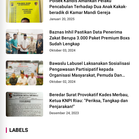
Polsek Kandis Amankan Pelaku
Pencabulan Terhadap Dua Anak Kakak-
beradik di Kamar Mandi Gereja
Januari 20, 2025
Baznas Inhil Pastikan Data Penerima
Zakat Berupa 3.000 Paket Premium Boxs
Sudah Lengkap
Oktober 03, 2024
Bawaslu Labusel Laksanakan Sosialisasi
Pengawasan Partisipatif kepada
Organisasi Masyarakat, Pemuda Dan
Agama Pada pilkada Serentak 2024
Oktober 02, 2024
Beredar Surat Provokatif Kades Merbau,
Ketua KNPI Riau: "Periksa, Tangkap dan
Penjarakan!"
Desember 24, 2023
LABELS