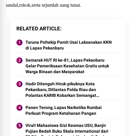
sandal,rokok,serta sejumlah uang tunai.
RELATED ARTICLE
Taruna Poltekip Pamit Usai Laksanakan KKN
di Lapas Pekanbaru
Semarak HUT RI ke-81, Lapas Pekanbaru
Gelar Pemeriksaan Kesehatan Gratis untuk
Warga Binaan dan Masyarakat
Hadir Ditengah Hiruk-pikuknya Kota
Pekanbaru, Ditlantas Polda Riau dan
Polantas KARIB Kobarkan Semangat
Keselamatan, Nasionalisme dan Green
Policing Jelang HUT RI Ke-81 Tahun
Panen Terong, Lapas Narkotika Rumbai
Perkuat Program Ketahanan Pangan
Viral! Mahasiswa Gizi Kesmas USU, Banjir
Pujian Bedah Buku Skala International dari