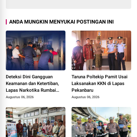
ANDA MUNGKIN MENYUKAI POSTINGAN INI
Deteksi Dini Gangguan
Taruna Poltekip Pamit Usai
Keamanan dan Ketertiban,
Laksanakan KKN di Lapas
Lapas Narkotika Rumbai
Pekanbaru
Gelar Razia Rutin Blok
Augustus 06, 2026
Augustus 06, 2026
Hunian