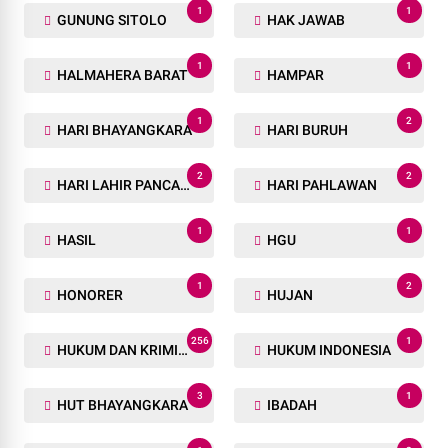
1
1
GUNUNG SITOLO
HAK JAWAB
1
1
HALMAHERA BARAT
HAMPAR
1
2
HARI BHAYANGKARA
HARI BURUH
2
2
HARI LAHIR PANCASILA
HARI PAHLAWAN
1
1
HASIL
HGU
1
2
HONORER
HUJAN
256
1
HUKUM DAN KRIMINAL
HUKUM INDONESIA
3
1
HUT BHAYANGKARA
IBADAH