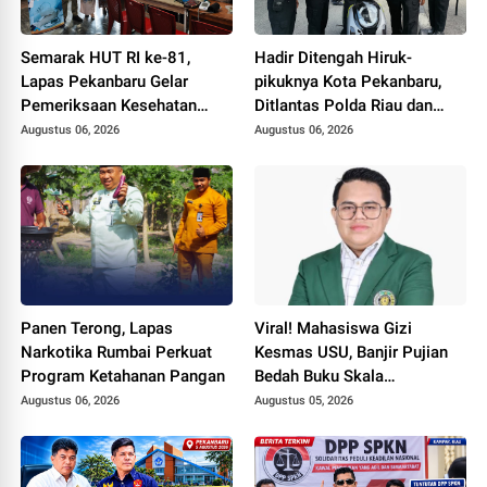
Semarak HUT RI ke-81,
Hadir Ditengah Hiruk-
Lapas Pekanbaru Gelar
pikuknya Kota Pekanbaru,
Pemeriksaan Kesehatan
Ditlantas Polda Riau dan
Gratis untuk Warga Binaan
Polantas KARIB Kobarkan
Augustus 06, 2026
Augustus 06, 2026
dan Masyarakat
Semangat Keselamatan,
Nasionalisme dan Green
Policing Jelang HUT RI Ke-
81 Tahun
Panen Terong, Lapas
Viral! Mahasiswa Gizi
Narkotika Rumbai Perkuat
Kesmas USU, Banjir Pujian
Program Ketahanan Pangan
Bedah Buku Skala
International dari 70 Ribu
Augustus 06, 2026
Augustus 05, 2026
Rupiah Referensi Akademik
Dunia