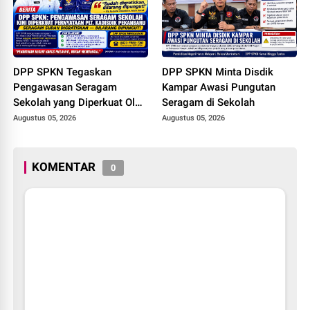
DPP SPKN Tegaskan
DPP SPKN Minta Disdik
Pengawasan Seragam
Kampar Awasi Pungutan
Sekolah yang Diperkuat Oleh
Seragam di Sekolah
Peryataan Plt. KADISDIK
Augustus 05, 2026
Augustus 05, 2026
Kota Pekanbaru Seragam
Digratiskan
KOMENTAR
0