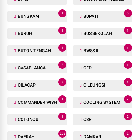
1
5
BUNGKAM
BUPATI
1
1
BURUH
BUS SEKOLAH
4
1
BUTON TENGAH
BWSS III
2
1
CASABLANCA
CFD
2
1
CILACAP
CILEUNGSI
1
2
COMMANDER WISH
COOLING SYSTEM
1
2
COTONOU
CSR
205
2
DAERAH
DAMKAR