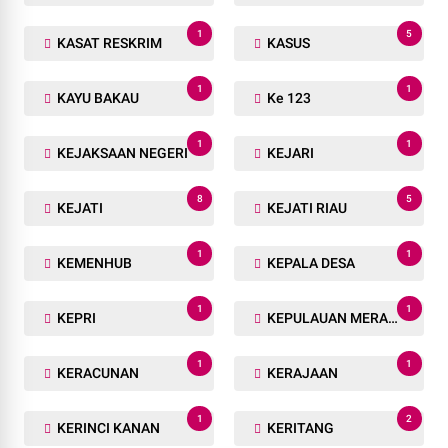
1
5
KASAT RESKRIM
KASUS
1
1
KAYU BAKAU
Ke 123
1
1
KEJAKSAAN NEGERI
KEJARI
8
5
KEJATI
KEJATI RIAU
1
1
KEMENHUB
KEPALA DESA
1
1
KEPRI
KEPULAUAN MERANTI
1
1
KERACUNAN
KERAJAAN
1
2
KERINCI KANAN
KERITANG