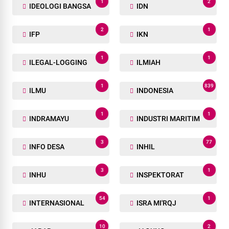
1
2
IDEOLOGI BANGSA
IDN
2
1
IFP
IKN
1
1
ILEGAL-LOGGING
ILMIAH
1
839
ILMU
INDONESIA
1
1
INDRAMAYU
INDUSTRI MARITIM
3
77
INFO DESA
INHIL
3
1
INHU
INSPEKTORAT
54
1
INTERNASIONAL
ISRA MI'RQJ
10
2