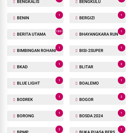
BENGKALIS
BENGKULU
1
1
BENIN
BERGIZI
1891
1
BERITA UTAMA
BHAYANGKARA RUN
1
1
BIMBINGAN ROHANI
BISI-2SUPER
1
2
BKAD
BLITAR
1
1
BLUE LIGHT
BOALEMO
1
2
BODREK
BOGOR
1
1
BORONG
BOSDA 2024
2
1
BPMP
BUKA PUASA BERSAMA