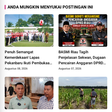
ANDA MUNGKIN MENYUKAI POSTINGAN INI
Penuh Semangat
BASMI Riau Tagih
Kemerdekaan! Lapas
Penjelasan Sekwan, Dugaan
Pekanbaru Ikuti Pembukaan
Pencairan Anggaran DPRD
Pekan Olahraga Ditjenpas
Tanpa Prosedur Tuai
Augustus 08, 2026
Augustus 07, 2026
Riau HUT RI ke-81
Sorotan