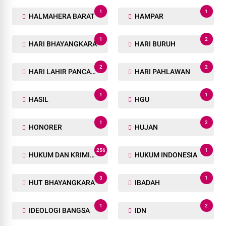
1
1
HALMAHERA BARAT
HAMPAR
1
2
HARI BHAYANGKARA
HARI BURUH
2
2
HARI LAHIR PANCASILA
HARI PAHLAWAN
1
1
HASIL
HGU
1
2
HONORER
HUJAN
256
1
HUKUM DAN KRIMINAL
HUKUM INDONESIA
3
1
HUT BHAYANGKARA
IBADAH
1
2
IDEOLOGI BANGSA
IDN