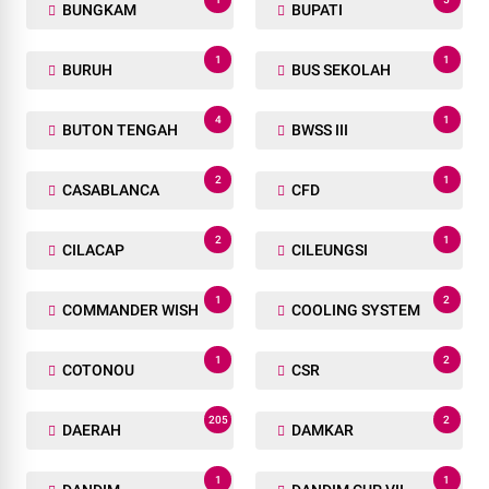
BUNGKAM
BUPATI
1
1
BURUH
BUS SEKOLAH
4
1
BUTON TENGAH
BWSS III
2
1
CASABLANCA
CFD
2
1
CILACAP
CILEUNGSI
1
2
COMMANDER WISH
COOLING SYSTEM
1
2
COTONOU
CSR
205
2
DAERAH
DAMKAR
1
1