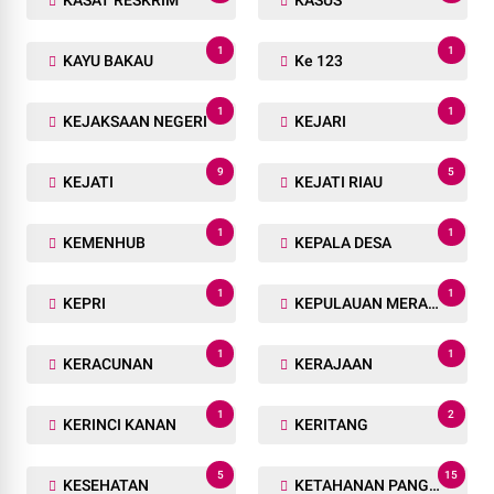
KASAT RESKRIM
KASUS
1
1
KAYU BAKAU
Ke 123
1
1
KEJAKSAAN NEGERI
KEJARI
9
5
KEJATI
KEJATI RIAU
1
1
KEMENHUB
KEPALA DESA
1
1
KEPRI
KEPULAUAN MERANTI
1
1
KERACUNAN
KERAJAAN
1
2
KERINCI KANAN
KERITANG
5
15
KESEHATAN
KETAHANAN PANGAN