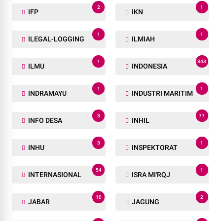
2
1
IFP
IKN
1
1
ILEGAL-LOGGING
ILMIAH
1
843
ILMU
INDONESIA
1
1
INDRAMAYU
INDUSTRI MARITIM
3
77
INFO DESA
INHIL
3
1
INHU
INSPEKTORAT
54
1
INTERNASIONAL
ISRA MI'RQJ
10
2
JABAR
JAGUNG