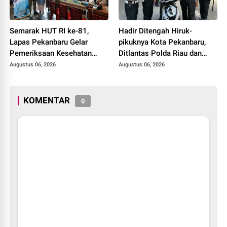
Semarak HUT RI ke-81,
Hadir Ditengah Hiruk-
Lapas Pekanbaru Gelar
pikuknya Kota Pekanbaru,
Pemeriksaan Kesehatan
Ditlantas Polda Riau dan
Gratis untuk Warga Binaan
Polantas KARIB Kobarkan
Augustus 06, 2026
Augustus 06, 2026
dan Masyarakat
Semangat Keselamatan,
Nasionalisme dan Green
Policing Jelang HUT RI Ke-
KOMENTAR
0
81 Tahun