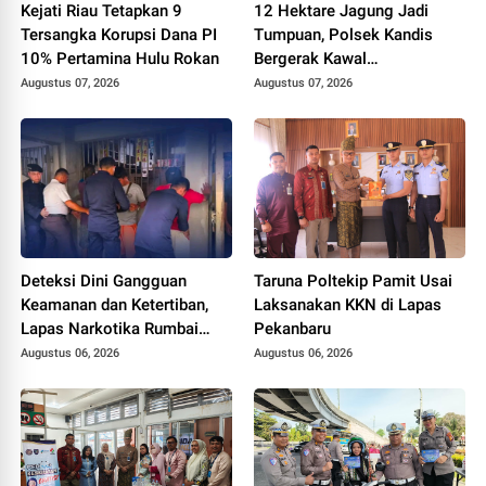
Kejati Riau Tetapkan 9
12 Hektare Jagung Jadi
Tersangka Korupsi Dana PI
Tumpuan, Polsek Kandis
10% Pertamina Hulu Rokan
Bergerak Kawal
Swasembada Pangan
Augustus 07, 2026
Augustus 07, 2026
Deteksi Dini Gangguan
Taruna Poltekip Pamit Usai
Keamanan dan Ketertiban,
Laksanakan KKN di Lapas
Lapas Narkotika Rumbai
Pekanbaru
Gelar Razia Rutin Blok
Augustus 06, 2026
Augustus 06, 2026
Hunian