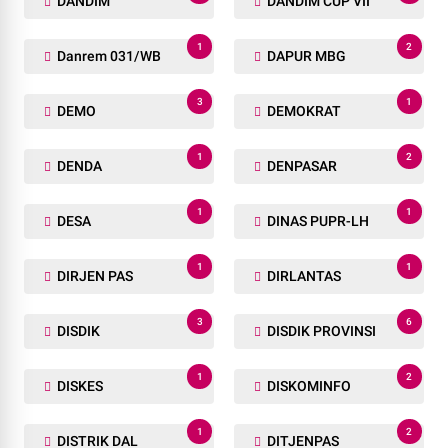
DANDIM
DANDIM CUP VII
1
2
Danrem 031/WB
DAPUR MBG
3
1
DEMO
DEMOKRAT
1
2
DENDA
DENPASAR
1
1
DESA
DINAS PUPR-LH
1
1
DIRJEN PAS
DIRLANTAS
3
6
DISDIK
DISDIK PROVINSI
1
2
DISKES
DISKOMINFO
1
2
DISTRIK DAL
DITJENPAS