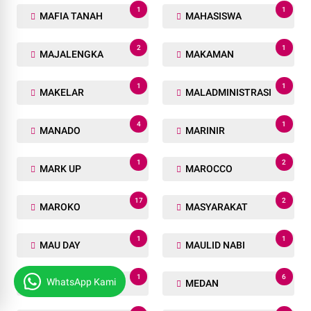
1
1
MAFIA TANAH
MAHASISWA
2
1
MAJALENGKA
MAKAMAN
1
1
MAKELAR
MALADMINISTRASI
4
1
MANADO
MARINIR
1
2
MARK UP
MAROCCO
17
2
MAROKO
MASYARAKAT
1
1
MAU DAY
MAULID NABI
1
6
WhatsApp Kami
MAYAT
MEDAN