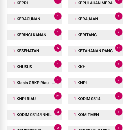
1
1
KEPRI
KEPULAUAN MERANTI
1
1
KERACUNAN
KERAJAAN
1
2
KERINCI KANAN
KERITANG
5
15
KESEHATAN
KETAHANAN PANGAN
1
1
KHUSUS
KKH
1
2
Klasis GBKP Riau - Sumbar.
KNPI
21
2
KNPI RIAU
KODIM 0314
3
1
KODIM 0314/INHIL
KOMITMEN
2
1