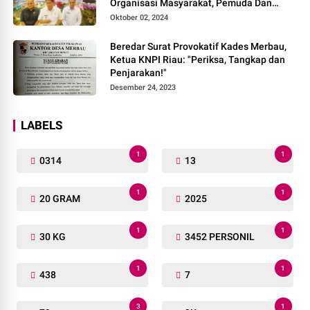
Organisasi Masyarakat, Pemuda Dan
Agama Pada pilkada Serentak 2024
Oktober 02, 2024
Beredar Surat Provokatif Kades Merbau,
Ketua KNPI Riau: "Periksa, Tangkap dan
Penjarakan!"
Desember 24, 2023
LABELS
1
1
0314
13
1
1
20 GRAM
2025
1
1
30 KG
3452 PERSONIL
1
1
438
7
3
1