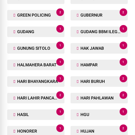
2
2
GREEN POLICING
GUBERNUR
1
1
GUDANG
GUDANG BBM ILEGAL
1
1
GUNUNG SITOLO
HAK JAWAB
1
1
HALMAHERA BARAT
HAMPAR
1
2
HARI BHAYANGKARA
HARI BURUH
2
2
HARI LAHIR PANCASILA
HARI PAHLAWAN
1
1
HASIL
HGU
1
2
HONORER
HUJAN