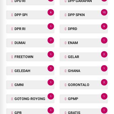
DPD RI
DPP GARAPAN
6
15
DPP SPI
DPP SPKN
1
9
DPR RI
DPRD
7
1
DUMAI
ENAM
1
2
FREETOWN
GELAR
1
1
GELEDAH
GHANA
1
2
GMNI
GORONTALO
1
1
GOTONG-ROYONG
GPMP
1
1
GPR
GRATIS