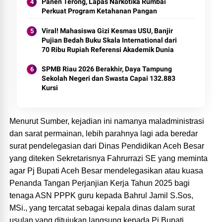
Policing Jelang HUT RI Ke-81 Tahun
Panen Terong, Lapas Narkotika Rumbai
Perkuat Program Ketahanan Pangan
Viral! Mahasiswa Gizi Kesmas USU, Banjir
Pujian Bedah Buku Skala International dari
70 Ribu Rupiah Referensi Akademik Dunia
SPMB Riau 2026 Berakhir, Daya Tampung
Sekolah Negeri dan Swasta Capai 132.883
Kursi
Menurut Sumber, kejadian ini namanya maladministrasi
dan sarat permainan, lebih parahnya lagi ada beredar
surat pendelegasian dari Dinas Pendidikan Aceh Besar
yang diteken Sekretarisnya Fahrurrazi SE yang meminta
agar Pj Bupati Aceh Besar mendelegasikan atau kuasa
Penanda Tangan Perjanjian Kerja Tahun 2025 bagi
tenaga ASN PPPK guru kepada Bahrul Jamil S.Sos,
MSi., yang tercatat sebagai kepala dinas dalam surat
usulan yang ditujukan langsung kepada Pj Bupati