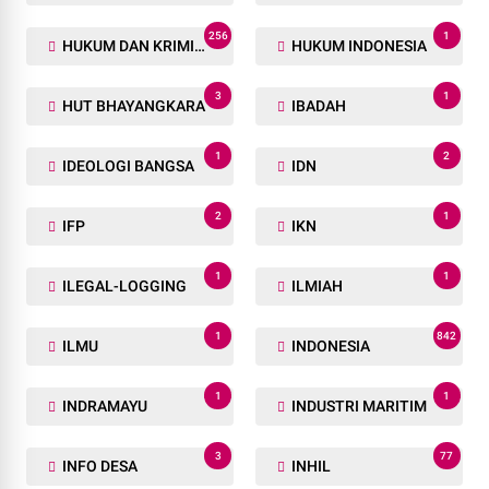
256
1
HUKUM DAN KRIMINAL
HUKUM INDONESIA
3
1
HUT BHAYANGKARA
IBADAH
1
2
IDEOLOGI BANGSA
IDN
2
1
IFP
IKN
1
1
ILEGAL-LOGGING
ILMIAH
1
842
ILMU
INDONESIA
1
1
INDRAMAYU
INDUSTRI MARITIM
3
77
INFO DESA
INHIL