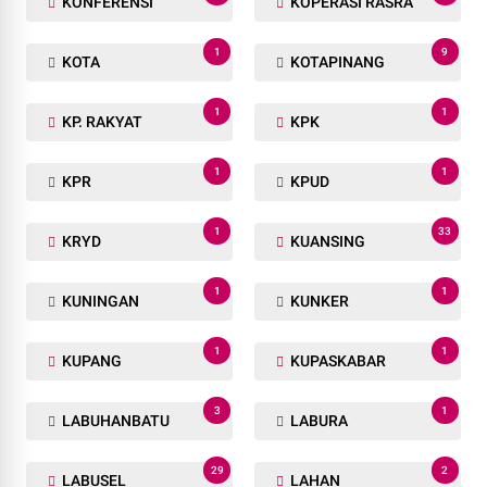
KONFERENSI
KOPERASI RASRA
1
9
KOTA
KOTAPINANG
1
1
KP. RAKYAT
KPK
1
1
KPR
KPUD
1
33
KRYD
KUANSING
1
1
KUNINGAN
KUNKER
1
1
KUPANG
KUPASKABAR
3
1
LABUHANBATU
LABURA
29
2
LABUSEL
LAHAN