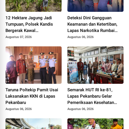
12 Hektare Jagung Jadi
Deteksi Dini Gangguan
Tumpuan, Polsek Kandis
Keamanan dan Ketertiban,
Bergerak Kawal
Lapas Narkotika Rumbai
Swasembada Pangan
Gelar Razia Rutin Blok
Augustus 07, 2026
Augustus 06, 2026
Hunian
Taruna Poltekip Pamit Usai
Semarak HUT RI ke-81,
Laksanakan KKN di Lapas
Lapas Pekanbaru Gelar
Pekanbaru
Pemeriksaan Kesehatan
Gratis untuk Warga Binaan
Augustus 06, 2026
Augustus 06, 2026
dan Masyarakat