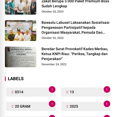
Zakat Berupa 3.000 Paket Premium Boxs
Sudah Lengkap
Oktober 03, 2024
Bawaslu Labusel Laksanakan Sosialisasi
Pengawasan Partisipatif kepada
Organisasi Masyarakat, Pemuda Dan
Agama Pada pilkada Serentak 2024
Oktober 02, 2024
Beredar Surat Provokatif Kades Merbau,
Ketua KNPI Riau: "Periksa, Tangkap dan
Penjarakan!"
Desember 24, 2023
LABELS
1
1
0314
13
1
1
20 GRAM
2025