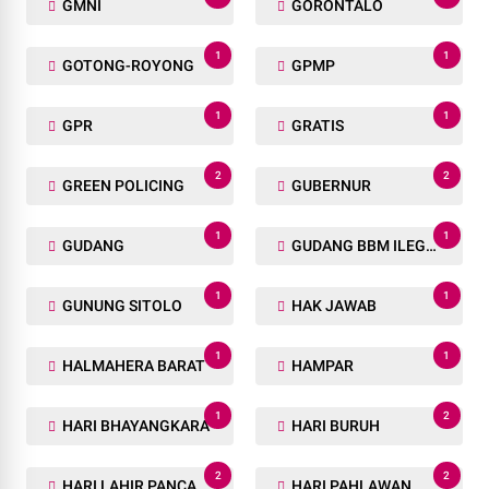
GMNI
GORONTALO
1
1
GOTONG-ROYONG
GPMP
1
1
GPR
GRATIS
2
2
GREEN POLICING
GUBERNUR
1
1
GUDANG
GUDANG BBM ILEGAL
1
1
GUNUNG SITOLO
HAK JAWAB
1
1
HALMAHERA BARAT
HAMPAR
1
2
HARI BHAYANGKARA
HARI BURUH
2
2
HARI LAHIR PANCASILA
HARI PAHLAWAN