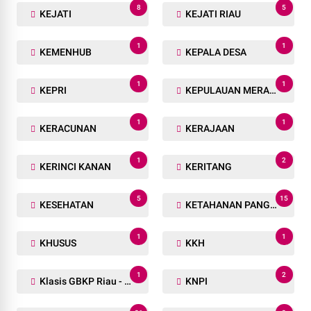
8
5
KEJATI
KEJATI RIAU
1
1
KEMENHUB
KEPALA DESA
1
1
KEPRI
KEPULAUAN MERANTI
1
1
KERACUNAN
KERAJAAN
1
2
KERINCI KANAN
KERITANG
5
15
KESEHATAN
KETAHANAN PANGAN
1
1
KHUSUS
KKH
1
2
Klasis GBKP Riau - Sumbar.
KNPI