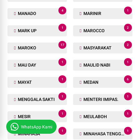
4
1
MANADO
MARINIR
1
2
MARK UP
MAROCCO
17
2
MAROKO
MASYARAKAT
1
1
MAU DAY
MAULID NABI
1
6
MAYAT
MEDAN
1
1
MENGGALA SAKTI
MENTERI IMIPAS.
1
1
MESIR
MEULABOH
WhatsApp Kami
1
1
MINAHASA
MINAHASA TENGGARA