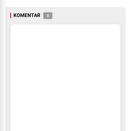
Rupiah Referensi Akademik
Kota Pekanbaru Seragam
Dunia
Digratiskan
KOMENTAR
0