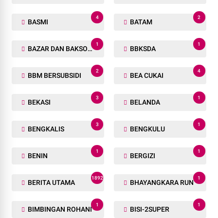
4
2
BASMI
BATAM
1
1
BAZAR DAN BAKSOS RAMADHAN
BBKSDA
2
4
BBM BERSUBSIDI
BEA CUKAI
3
1
BEKASI
BELANDA
3
1
BENGKALIS
BENGKULU
1
1
BENIN
BERGIZI
1892
1
BERITA UTAMA
BHAYANGKARA RUN
1
1
BIMBINGAN ROHANI
BISI-2SUPER