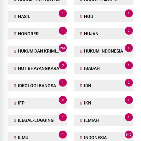
1
1
HASIL
HGU
1
2
HONORER
HUJAN
256
1
HUKUM DAN KRIMINAL
HUKUM INDONESIA
3
1
HUT BHAYANGKARA
IBADAH
1
2
IDEOLOGI BANGSA
IDN
2
1
IFP
IKN
1
1
ILEGAL-LOGGING
ILMIAH
1
840
ILMU
INDONESIA