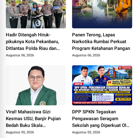
Hadir Ditengah Hiruk-
Panen Terong, Lapas
pikuknya Kota Pekanbaru,
Narkotika Rumbai Perkuat
Ditlantas Polda Riau dan
Program Ketahanan Pangan
Polantas KARIB Kobarkan
Augustus 06, 2026
Augustus 06, 2026
Semangat Keselamatan,
Nasionalisme dan Green
Policing Jelang HUT RI Ke-
81 Tahun
Viral! Mahasiswa Gizi
DPP SPKN Tegaskan
Kesmas USU, Banjir Pujian
Pengawasan Seragam
Bedah Buku Skala
Sekolah yang Diperkuat Oleh
International dari 70 Ribu
Peryataan Plt. KADISDIK
Augustus 05, 2026
Augustus 05, 2026