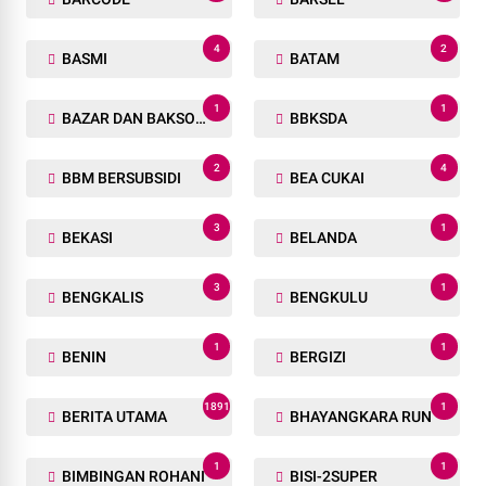
4
2
BASMI
BATAM
1
1
BAZAR DAN BAKSOS RAMADHAN
BBKSDA
2
4
BBM BERSUBSIDI
BEA CUKAI
3
1
BEKASI
BELANDA
3
1
BENGKALIS
BENGKULU
1
1
BENIN
BERGIZI
1891
1
BERITA UTAMA
BHAYANGKARA RUN
1
1
BIMBINGAN ROHANI
BISI-2SUPER