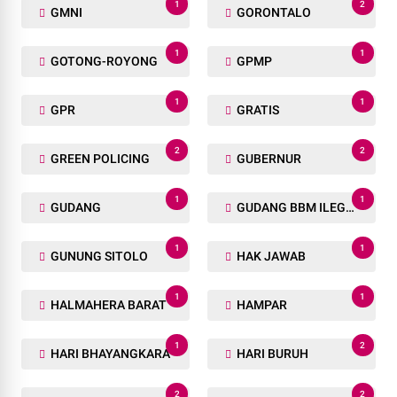
1
2
GMNI
GORONTALO
1
1
GOTONG-ROYONG
GPMP
1
1
GPR
GRATIS
2
2
GREEN POLICING
GUBERNUR
1
1
GUDANG
GUDANG BBM ILEGAL
1
1
GUNUNG SITOLO
HAK JAWAB
1
1
HALMAHERA BARAT
HAMPAR
1
2
HARI BHAYANGKARA
HARI BURUH
2
2