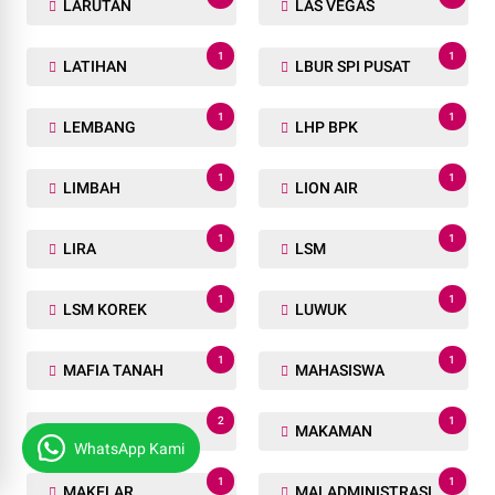
LARUTAN
LAS VEGAS
1
1
LATIHAN
LBUR SPI PUSAT
1
1
LEMBANG
LHP BPK
1
1
LIMBAH
LION AIR
1
1
LIRA
LSM
1
1
LSM KOREK
LUWUK
1
1
MAFIA TANAH
MAHASISWA
2
1
MAJALENGKA
MAKAMAN
WhatsApp Kami
1
1
MAKELAR
MALADMINISTRASI