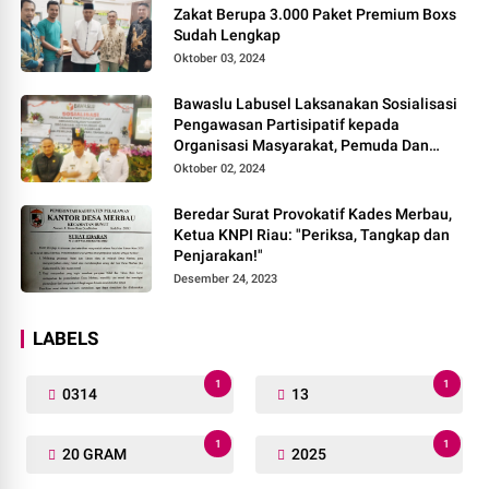
Zakat Berupa 3.000 Paket Premium Boxs
Sudah Lengkap
Oktober 03, 2024
Bawaslu Labusel Laksanakan Sosialisasi
Pengawasan Partisipatif kepada
Organisasi Masyarakat, Pemuda Dan
Agama Pada pilkada Serentak 2024
Oktober 02, 2024
Beredar Surat Provokatif Kades Merbau,
Ketua KNPI Riau: "Periksa, Tangkap dan
Penjarakan!"
Desember 24, 2023
LABELS
1
1
0314
13
1
1
20 GRAM
2025