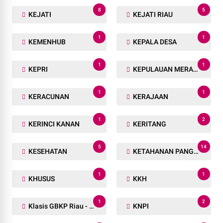
8
5
KEJATI
KEJATI RIAU
1
1
KEMENHUB
KEPALA DESA
1
1
KEPRI
KEPULAUAN MERANTI
1
1
KERACUNAN
KERAJAAN
1
2
KERINCI KANAN
KERITANG
5
14
KESEHATAN
KETAHANAN PANGAN
1
1
KHUSUS
KKH
1
2
Klasis GBKP Riau - Sumbar.
KNPI