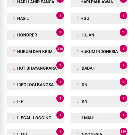
HARI LAHIR PANCASILA
HARI PAHLAWAN
1
1
HASIL
HGU
1
2
HONORER
HUJAN
256
1
HUKUM DAN KRIMINAL
HUKUM INDONESIA
3
1
HUT BHAYANGKARA
IBADAH
1
2
IDEOLOGI BANGSA
IDN
2
1
IFP
IKN
1
1
ILEGAL-LOGGING
ILMIAH
1
839
ILMU
INDONESIA