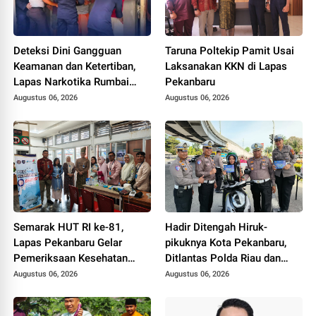
Deteksi Dini Gangguan
Taruna Poltekip Pamit Usai
Keamanan dan Ketertiban,
Laksanakan KKN di Lapas
Lapas Narkotika Rumbai
Pekanbaru
Gelar Razia Rutin Blok
Augustus 06, 2026
Augustus 06, 2026
Hunian
Semarak HUT RI ke-81,
Hadir Ditengah Hiruk-
Lapas Pekanbaru Gelar
pikuknya Kota Pekanbaru,
Pemeriksaan Kesehatan
Ditlantas Polda Riau dan
Gratis untuk Warga Binaan
Polantas KARIB Kobarkan
Augustus 06, 2026
Augustus 06, 2026
dan Masyarakat
Semangat Keselamatan,
Nasionalisme dan Green