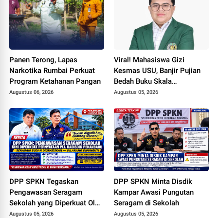
Policing Jelang HUT RI Ke-
81 Tahun
Panen Terong, Lapas
Viral! Mahasiswa Gizi
Narkotika Rumbai Perkuat
Kesmas USU, Banjir Pujian
Program Ketahanan Pangan
Bedah Buku Skala
International dari 70 Ribu
Augustus 06, 2026
Augustus 05, 2026
Rupiah Referensi Akademik
Dunia
DPP SPKN Tegaskan
DPP SPKN Minta Disdik
Pengawasan Seragam
Kampar Awasi Pungutan
Sekolah yang Diperkuat Oleh
Seragam di Sekolah
Peryataan Plt. KADISDIK
Augustus 05, 2026
Augustus 05, 2026