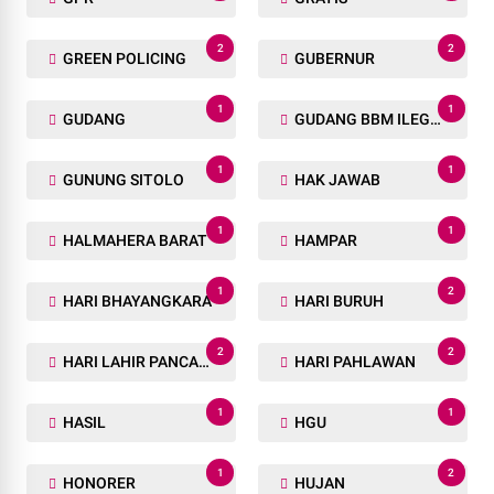
2
2
GREEN POLICING
GUBERNUR
1
1
GUDANG
GUDANG BBM ILEGAL
1
1
GUNUNG SITOLO
HAK JAWAB
1
1
HALMAHERA BARAT
HAMPAR
1
2
HARI BHAYANGKARA
HARI BURUH
2
2
HARI LAHIR PANCASILA
HARI PAHLAWAN
1
1
HASIL
HGU
1
2
HONORER
HUJAN