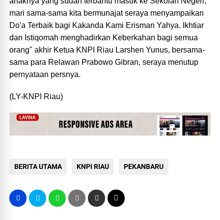
anaknya yang sudah terbantu masuk ke Sekolah Negeri,
mari sama-sama kita bermunajat seraya menyampaikan
Do'a Terbaik bagi Kakanda Kami Erisman Yahya. Ikhtiar
dan Istiqomah menghadirkan Keberkahan bagi semua
orang" akhir Ketua KNPI Riau Larshen Yunus, bersama-
sama para Relawan Prabowo Gibran, seraya menutup
pernyataan persnya.
(LY-KNPI Riau)
BERITA UTAMA
KNPI RIAU
PEKANBARU