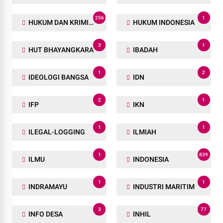
256
1
HUKUM DAN KRIMINAL
HUKUM INDONESIA
3
1
HUT BHAYANGKARA
IBADAH
1
2
IDEOLOGI BANGSA
IDN
2
1
IFP
IKN
1
1
ILEGAL-LOGGING
ILMIAH
1
839
ILMU
INDONESIA
1
1
INDRAMAYU
INDUSTRI MARITIM
3
77
INFO DESA
INHIL