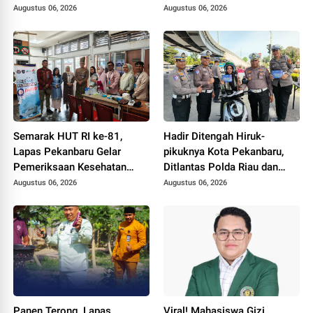
Gelar Razia Rutin Blok
Augustus 06, 2026
Augustus 06, 2026
Hunian
Semarak HUT RI ke-81,
Hadir Ditengah Hiruk-
Lapas Pekanbaru Gelar
pikuknya Kota Pekanbaru,
Pemeriksaan Kesehatan
Ditlantas Polda Riau dan
Gratis untuk Warga Binaan
Polantas KARIB Kobarkan
Augustus 06, 2026
Augustus 06, 2026
dan Masyarakat
Semangat Keselamatan,
Nasionalisme dan Green
Policing Jelang HUT RI Ke-
81 Tahun
Panen Terong, Lapas
Viral! Mahasiswa Gizi