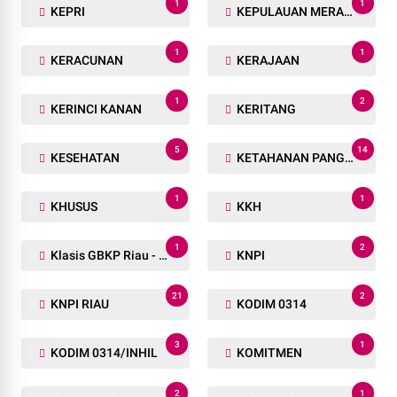
1
1
KEPRI
KEPULAUAN MERANTI
1
1
KERACUNAN
KERAJAAN
1
2
KERINCI KANAN
KERITANG
5
14
KESEHATAN
KETAHANAN PANGAN
1
1
KHUSUS
KKH
1
2
Klasis GBKP Riau - Sumbar.
KNPI
21
2
KNPI RIAU
KODIM 0314
3
1
KODIM 0314/INHIL
KOMITMEN
2
1