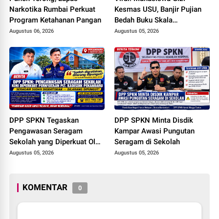
Narkotika Rumbai Perkuat
Kesmas USU, Banjir Pujian
Program Ketahanan Pangan
Bedah Buku Skala
International dari 70 Ribu
Augustus 06, 2026
Augustus 05, 2026
Rupiah Referensi Akademik
Dunia
DPP SPKN Tegaskan
DPP SPKN Minta Disdik
Pengawasan Seragam
Kampar Awasi Pungutan
Sekolah yang Diperkuat Oleh
Seragam di Sekolah
Peryataan Plt. KADISDIK
Augustus 05, 2026
Augustus 05, 2026
Kota Pekanbaru Seragam
Digratiskan
KOMENTAR
0