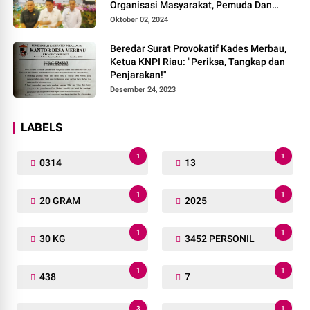
Organisasi Masyarakat, Pemuda Dan
Agama Pada pilkada Serentak 2024
Oktober 02, 2024
Beredar Surat Provokatif Kades Merbau,
Ketua KNPI Riau: "Periksa, Tangkap dan
Penjarakan!"
Desember 24, 2023
LABELS
1
1
0314
13
1
1
20 GRAM
2025
1
1
30 KG
3452 PERSONIL
1
1
438
7
3
1