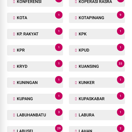
KONFERENSI
KOPERASI RASRA
1
9
KOTA
KOTAPINANG
1
1
KP. RAKYAT
KPK
1
1
KPR
KPUD
1
33
KRYD
KUANSING
1
1
KUNINGAN
KUNKER
1
1
KUPANG
KUPASKABAR
3
1
LABUHANBATU
LABURA
29
2
LABUSEL
LAHAN