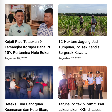
Riau HUT RI ke-81
Sorotan
Kejati Riau Tetapkan 9
12 Hektare Jagung Jadi
Tersangka Korupsi Dana PI
Tumpuan, Polsek Kandis
10% Pertamina Hulu Rokan
Bergerak Kawal
Swasembada Pangan
Augustus 07, 2026
Augustus 07, 2026
Deteksi Dini Gangguan
Taruna Poltekip Pamit Usai
Keamanan dan Ketertiban,
Laksanakan KKN di Lapas