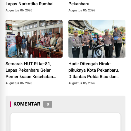
Lapas Narkotika Rumbai
Pekanbaru
Gelar Razia Rutin Blok
Augustus 06, 2026
Augustus 06, 2026
Hunian
Semarak HUT RI ke-81,
Hadir Ditengah Hiruk-
Lapas Pekanbaru Gelar
pikuknya Kota Pekanbaru,
Pemeriksaan Kesehatan
Ditlantas Polda Riau dan
Gratis untuk Warga Binaan
Polantas KARIB Kobarkan
Augustus 06, 2026
Augustus 06, 2026
dan Masyarakat
Semangat Keselamatan,
Nasionalisme dan Green
Policing Jelang HUT RI Ke-
KOMENTAR
0
81 Tahun