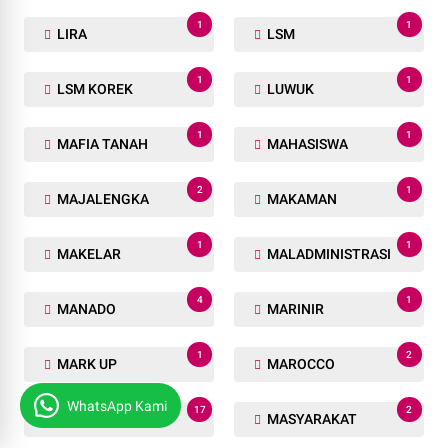
1
1
LIRA
LSM
1
1
LSM KOREK
LUWUK
1
1
MAFIA TANAH
MAHASISWA
2
1
MAJALENGKA
MAKAMAN
1
1
MAKELAR
MALADMINISTRASI
4
1
MANADO
MARINIR
1
2
MARK UP
MAROCCO
WhatsApp Kami
17
2
MAROKO
MASYARAKAT