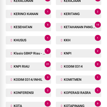
KERACUNAN
KERAJAAN
1
2
KERINCI KANAN
KERITANG
5
15
KESEHATAN
KETAHANAN PANGAN
1
1
KHUSUS
KKH
1
2
Klasis GBKP Riau - Sumbar.
KNPI
21
2
KNPI RIAU
KODIM 0314
3
1
KODIM 0314/INHIL
KOMITMEN
2
1
KONFERENSI
KOPERASI RASRA
1
9
KOTA
KOTAPINANG