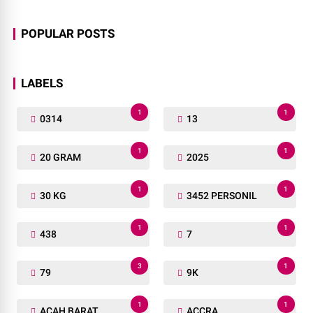
POPULAR POSTS
LABELS
1
1
0314
13
1
1
20 GRAM
2025
1
1
30 KG
3452 PERSONIL
1
1
438
7
3
1
79
9K
1
1
ACAH BARAT
ACCRA