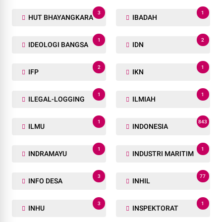
3
1
HUT BHAYANGKARA
IBADAH
1
2
IDEOLOGI BANGSA
IDN
2
1
IFP
IKN
1
1
ILEGAL-LOGGING
ILMIAH
1
843
ILMU
INDONESIA
1
1
INDRAMAYU
INDUSTRI MARITIM
3
77
INFO DESA
INHIL
3
1
INHU
INSPEKTORAT