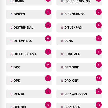
DISDIK
DISDIK PROVINSI
1
2
DISKES
DISKOMINFO
1
2
DISTRIK DAL
DITJENPAS
35
1
DITLANTAS
DLHK
1
1
DOA BERSAMA
DOKUMEN
2
1
DPC
DPC GRIB
1
31
DPD
DPD KNPI
1
6
DPD RI
DPP GARAPAN
6
15
DPP SPI
DPP SPKN