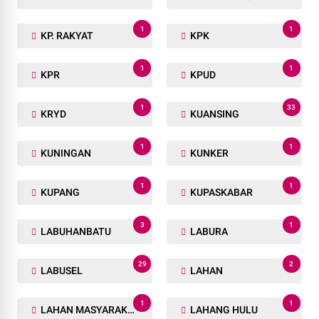
1
1
KP. RAKYAT
KPK
1
1
KPR
KPUD
1
33
KRYD
KUANSING
1
1
KUNINGAN
KUNKER
1
1
KUPANG
KUPASKABAR
3
1
LABUHANBATU
LABURA
29
2
LABUSEL
LAHAN
1
1
LAHAN MASYARAKAT
LAHANG HULU