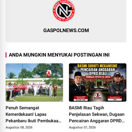
GASPOLNEWS.COM
ANDA MUNGKIN MENYUKAI POSTINGAN INI
Penuh Semangat
BASMI Riau Tagih
Kemerdekaan! Lapas
Penjelasan Sekwan, Dugaan
Pekanbaru Ikuti Pembukaan
Pencairan Anggaran DPRD
Pekan Olahraga Ditjenpas
Tanpa Prosedur Tuai
Augustus 08, 2026
Augustus 07, 2026