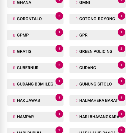
GHANA
GMNI
2
1
GORONTALO
GOTONG-ROYONG
1
1
GPMP
GPR
1
2
GRATIS
GREEN POLICING
2
1
GUBERNUR
GUDANG
1
1
GUDANG BBM ILEGAL
GUNUNG SITOLO
1
1
HAK JAWAB
HALMAHERA BARAT
1
1
HAMPAR
HARI BHAYANGKARA
2
2