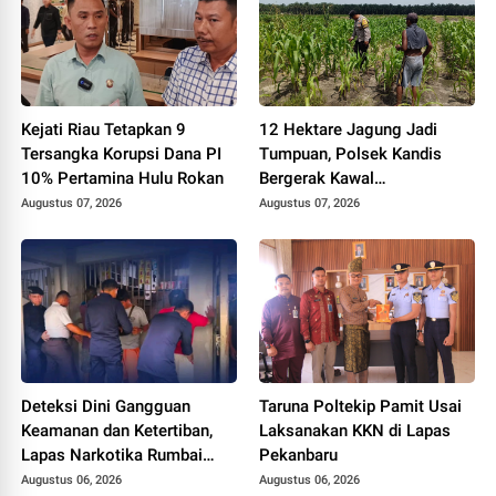
Kejati Riau Tetapkan 9
12 Hektare Jagung Jadi
Tersangka Korupsi Dana PI
Tumpuan, Polsek Kandis
10% Pertamina Hulu Rokan
Bergerak Kawal
Swasembada Pangan
Augustus 07, 2026
Augustus 07, 2026
Deteksi Dini Gangguan
Taruna Poltekip Pamit Usai
Keamanan dan Ketertiban,
Laksanakan KKN di Lapas
Lapas Narkotika Rumbai
Pekanbaru
Gelar Razia Rutin Blok
Augustus 06, 2026
Augustus 06, 2026