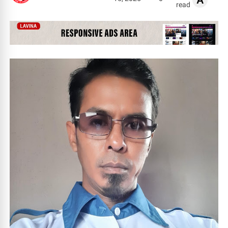
A
read