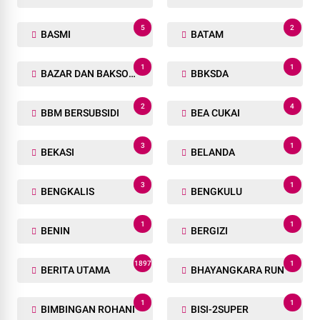
5
2
BASMI
BATAM
1
1
BAZAR DAN BAKSOS RAMADHAN
BBKSDA
2
4
BBM BERSUBSIDI
BEA CUKAI
3
1
BEKASI
BELANDA
3
1
BENGKALIS
BENGKULU
1
1
BENIN
BERGIZI
1897
1
BERITA UTAMA
BHAYANGKARA RUN
1
1
BIMBINGAN ROHANI
BISI-2SUPER