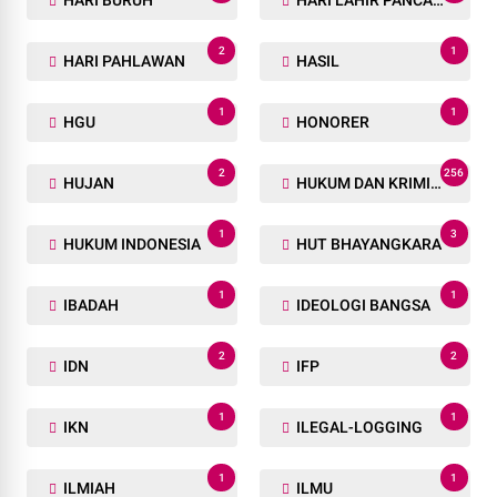
HARI BURUH
HARI LAHIR PANCASILA
2
1
HARI PAHLAWAN
HASIL
1
1
HGU
HONORER
2
256
HUJAN
HUKUM DAN KRIMINAL
1
3
HUKUM INDONESIA
HUT BHAYANGKARA
1
1
IBADAH
IDEOLOGI BANGSA
2
2
IDN
IFP
1
1
IKN
ILEGAL-LOGGING
1
1
ILMIAH
ILMU