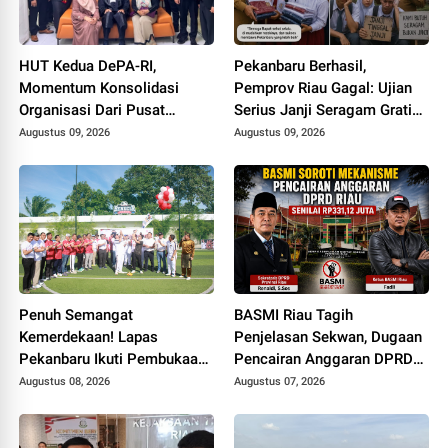
HUT Kedua DePA-RI,
Pekanbaru Berhasil,
Momentum Konsolidasi
Pemprov Riau Gagal: Ujian
Organisasi Dari Pusat
Serius Janji Seragam Gratis
Sampai ke Daerah
di Bumi Lancang Kuning
Augustus 09, 2026
Augustus 09, 2026
Penuh Semangat
BASMI Riau Tagih
Kemerdekaan! Lapas
Penjelasan Sekwan, Dugaan
Pekanbaru Ikuti Pembukaan
Pencairan Anggaran DPRD
Pekan Olahraga Ditjenpas
Tanpa Prosedur Tuai
Augustus 08, 2026
Augustus 07, 2026
Riau HUT RI ke-81
Sorotan