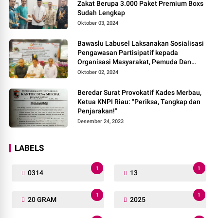
Zakat Berupa 3.000 Paket Premium Boxs
Sudah Lengkap
Oktober 03, 2024
Bawaslu Labusel Laksanakan Sosialisasi
Pengawasan Partisipatif kepada
Organisasi Masyarakat, Pemuda Dan
Agama Pada pilkada Serentak 2024
Oktober 02, 2024
Beredar Surat Provokatif Kades Merbau,
Ketua KNPI Riau: "Periksa, Tangkap dan
Penjarakan!"
Desember 24, 2023
LABELS
1
1
0314
13
1
1
20 GRAM
2025