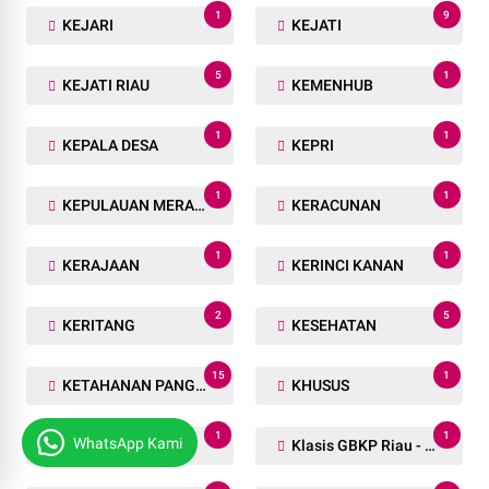
1
9
KEJARI
KEJATI
5
1
KEJATI RIAU
KEMENHUB
1
1
KEPALA DESA
KEPRI
1
1
KEPULAUAN MERANTI
KERACUNAN
1
1
KERAJAAN
KERINCI KANAN
2
5
KERITANG
KESEHATAN
15
1
KETAHANAN PANGAN
KHUSUS
1
1
WhatsApp Kami
KKH
Klasis GBKP Riau - Sumbar.