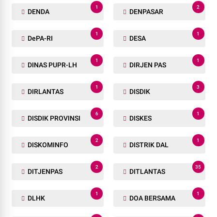
1
2
DENDA
DENPASAR
1
1
DePA-RI
DESA
1
1
DINAS PUPR-LH
DIRJEN PAS
1
3
DIRLANTAS
DISDIK
6
1
DISDIK PROVINSI
DISKES
2
1
DISKOMINFO
DISTRIK DAL
2
35
DITJENPAS
DITLANTAS
1
1
DLHK
DOA BERSAMA