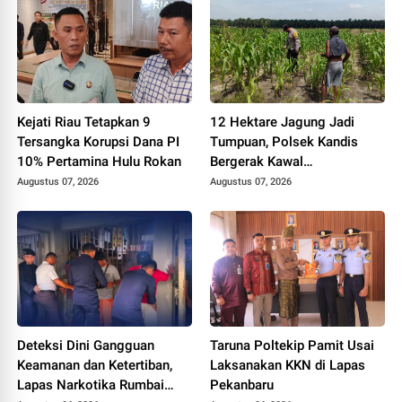
Kejati Riau Tetapkan 9
12 Hektare Jagung Jadi
Tersangka Korupsi Dana PI
Tumpuan, Polsek Kandis
10% Pertamina Hulu Rokan
Bergerak Kawal
Swasembada Pangan
Augustus 07, 2026
Augustus 07, 2026
Deteksi Dini Gangguan
Taruna Poltekip Pamit Usai
Keamanan dan Ketertiban,
Laksanakan KKN di Lapas
Lapas Narkotika Rumbai
Pekanbaru