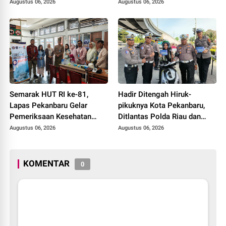
Gelar Razia Rutin Blok
Augustus 06, 2026
Augustus 06, 2026
Hunian
Semarak HUT RI ke-81,
Hadir Ditengah Hiruk-
Lapas Pekanbaru Gelar
pikuknya Kota Pekanbaru,
Pemeriksaan Kesehatan
Ditlantas Polda Riau dan
Gratis untuk Warga Binaan
Polantas KARIB Kobarkan
Augustus 06, 2026
Augustus 06, 2026
dan Masyarakat
Semangat Keselamatan,
Nasionalisme dan Green
Policing Jelang HUT RI Ke-
KOMENTAR
0
81 Tahun