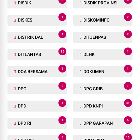
DISDIK
DISDIK PROVINSI
1
2
DISKES
DISKOMINFO
1
2
DISTRIK DAL
DITJENPAS
35
1
DITLANTAS
DLHK
1
1
DOA BERSAMA
DOKUMEN
2
1
DPC
DPC GRIB
1
31
DPD
DPD KNPI
1
6
DPD RI
DPP GARAPAN
6
15