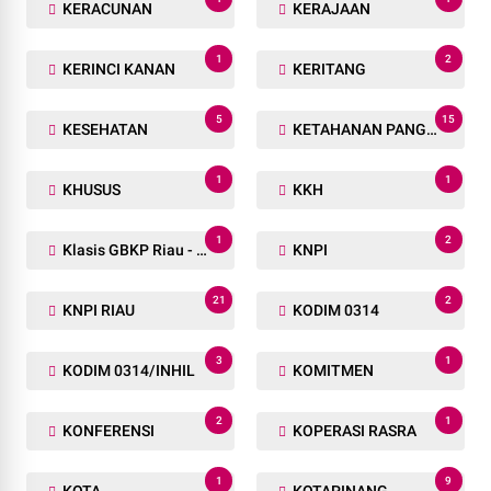
KERACUNAN
KERAJAAN
1
2
KERINCI KANAN
KERITANG
5
15
KESEHATAN
KETAHANAN PANGAN
1
1
KHUSUS
KKH
1
2
Klasis GBKP Riau - Sumbar.
KNPI
21
2
KNPI RIAU
KODIM 0314
3
1
KODIM 0314/INHIL
KOMITMEN
2
1
KONFERENSI
KOPERASI RASRA
1
9