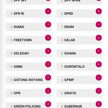
DPP SPI
DPP SPKN
1
9
DPR RI
DPRD
7
1
DUMAI
ENAM
1
2
FREETOWN
GELAR
1
1
GELEDAH
GHANA
1
2
GMNI
GORONTALO
1
1
GOTONG-ROYONG
GPMP
1
1
GPR
GRATIS
2
2
GREEN POLICING
GUBERNUR