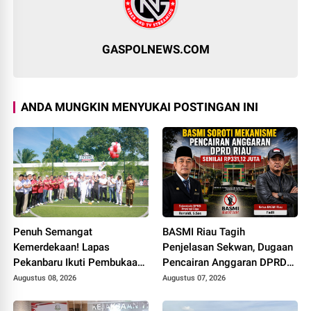
GASPOLNEWS.COM
ANDA MUNGKIN MENYUKAI POSTINGAN INI
Penuh Semangat
BASMI Riau Tagih
Kemerdekaan! Lapas
Penjelasan Sekwan, Dugaan
Pekanbaru Ikuti Pembukaan
Pencairan Anggaran DPRD
Pekan Olahraga Ditjenpas
Tanpa Prosedur Tuai
Augustus 08, 2026
Augustus 07, 2026
Riau HUT RI ke-81
Sorotan