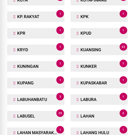
KOTA
KOTAPINANG
1
1
KP. RAKYAT
KPK
1
1
KPR
KPUD
1
33
KRYD
KUANSING
1
1
KUNINGAN
KUNKER
1
1
KUPANG
KUPASKABAR
3
1
LABUHANBATU
LABURA
29
2
LABUSEL
LAHAN
1
1
LAHAN MASYARAKAT
LAHANG HULU