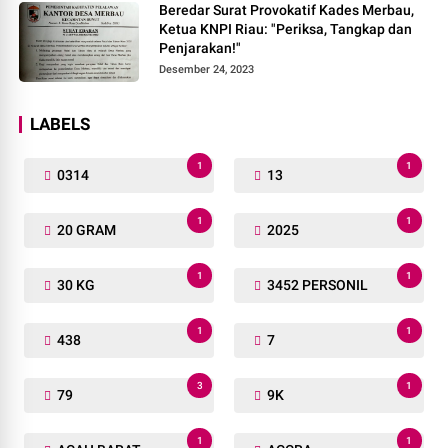
Beredar Surat Provokatif Kades Merbau,
Ketua KNPI Riau: "Periksa, Tangkap dan
Penjarakan!"
Desember 24, 2023
LABELS
1
1
0314
13
1
1
20 GRAM
2025
1
1
30 KG
3452 PERSONIL
1
1
438
7
3
1
79
9K
1
1